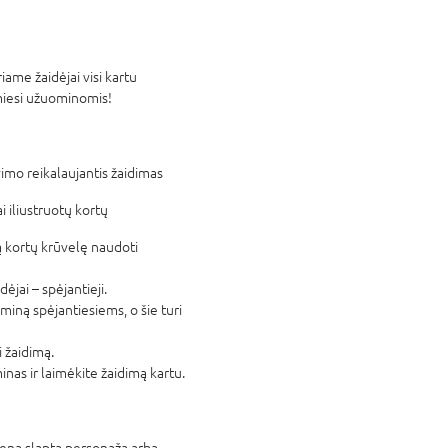
ame žaidėjai visi kartu
amiesi užuominomis!
vimo reikalaujantis žaidimas
i iliustruotų kortų
ną kortų krūvelę naudoti
dėjai – spėjantieji.
iną spėjantiesiems, o šie turi
i žaidimą.
inas ir laimėkite žaidimą kartu.
vieną slaptą personažą arba