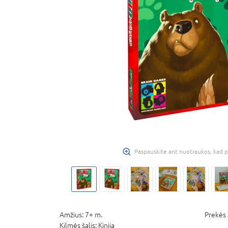
Paspauskite ant nuotraukos, kad p
Amžius:
7+ m.
Prekės 
Kilmės šalis:
Kinija