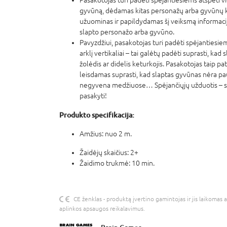
gyvūną,
dėdamas kitas personažų arba gyvūnų ko
užuominas ir papildydamas šį veiksmą informacija,
slapto personažo arba gyvūno.
Pavyzdžiui, pasakotojas turi padėti spėjantiesiem
arklį
vertikaliai – tai galėtų padėti suprasti, kad
žolėdis ar didelis keturkojis. Pasakotojas taip pat 
leisdamas suprasti, kad slaptas gyvūnas nėra pa
negyvena medžiuose… Spėjančiųjų užduotis – su
pasakyti!
Produkto specifikacija:
Amžius: nuo 2 m.
Žaidėjų skaičius: 2+
Žaidimo trukmė: 10 min.
CE ženklas - produktą įvertino gamintojas ir jis laikomas 
aplinkos apsaugos reikalavimus.