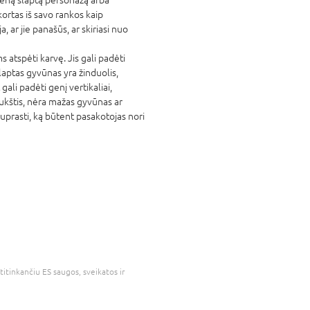
rtas iš savo rankos kaip
 ar jie panašūs, ar skiriasi nuo
s atspėti karvę. Jis gali padėti
 slaptas gyvūnas yra žinduolis,
gali padėti genį vertikaliai,
ukštis, nėra mažas gyvūnas ar
prasti, ką būtent pasakotojas nori
atitinkančiu ES saugos, sveikatos ir