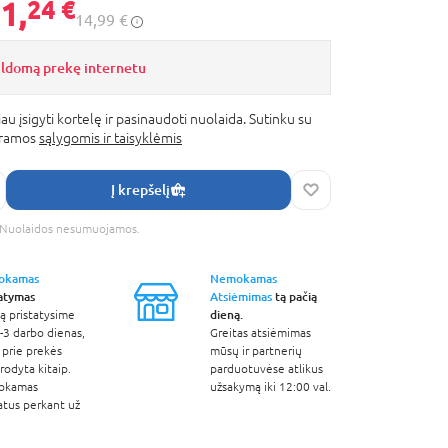
1,
24 €
14,99 €
ildomą prekę internetu
au įsigyti kortelę ir pasinaudoti nuolaida. Sutinku su
gramos
sąlygomis ir taisyklėmis
Į krepšelį
s. Nuolaidos nesumuojamos.
okamas
Nemokamas
tatymas
Atsiėmimas
tą pačią
dieną.
ą pristatysime
-3 darbo dienas,
Greitas atsiėmimas
 prie prekės
mūsų ir partnerių
odyta kitaip.
parduotuvėse atlikus
okamas
užsakymą iki 12:00 val.
atus perkant už