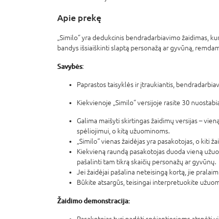
Apie prekę
„Similo“ yra dedukcinis bendradarbiavimo žaidimas, kuri
bandys
išsiaiškinti slaptą personažą ar gyvūną, remd
Savybės
:
Paprastos taisyklės ir įtraukiantis, bendradarbia
Kiekvienoje „Similo“ versijoje rasite 30 nuostabia
Galima maišyti skirtingas žaidimų versijas – vie
spėliojimui, o
kitą užuominoms.
„Similo“ vienas žaidėjas yra pasakotojas, o kiti žai
Kiekvieną raundą
pasakotojas duoda vieną užuom
pašalinti tam tikrą skaičių personažų ar gyvūnų.
Jei žaidėjai pašalina neteisingą kortą, jie pralaim
Būkite atsargūs, teisingai interpretuokite užuom
Žaidimo demonstracija:
Pasakotojas turi padėti spėjantiesiems atspėti 