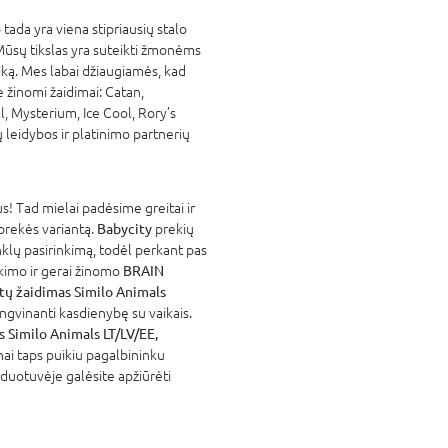
tada yra viena stipriausių stalo
 Mūsų tikslas yra suteikti žmonėms
laiką. Mes labai džiaugiamės, kad
 žinomi žaidimai: Catan,
, Mysterium, Ice Cool, Rory’s
 leidybos ir platinimo partnerių
! Tad mielai padėsime greitai ir
 prekės variantą.
Babycity
prekių
nklų pasirinkimą, todėl perkant pas
atikimo ir gerai žinomo
BRAIN
ų žaidimas Similo Animals
ngvinanti kasdienybę su vaikais.
Similo Animals LT/LV/EE,
nai taps puikiu pagalbininku
rduotuvėje galėsite apžiūrėti