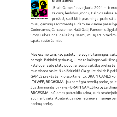
Brain Games
„Brain Games“ buvo įkurta 2004 m. ir nuo 
žaidimų leidybos įmonių Baltijos šalyse.
priežastį susitikti ir prasmingai praleisti 
mūsų gaminių asortimentą sudaro šie visame pasaulyje
Codenames, Carcassonne, Halli Galli, Pandemic, Spyfall
Story Cubes ir daugelis kitų. Išsamų mūsų stalo žaidimų
sąrašą rasite žemiau.
Mes esame tam, kad padėtume auginti laimingus vaikus
patogiai išsirinkti geriausią, Jums reikalingos vaikiškos
kataloge rasite platų populiariausių vaikiškų prekių že
mus visada rasite iš ko išsirinkti! Čia galite rinktis iš p
GAMES
prekės ženklo asortimento.
BRAIN GAMES kort
LT/LV/EE, BRG#SIMA
- jau pamėgta tėvelių prekė, pale
Jus dominantis pirkinys -
BRAIN GAMES kortų žaidimas 
BRG#SIMA
- siūlomas patrauklia kaina, kuris neabejoti
auginant vaiką. Apsilankius internetinėje ar fizinėje pa
norimą prekę.