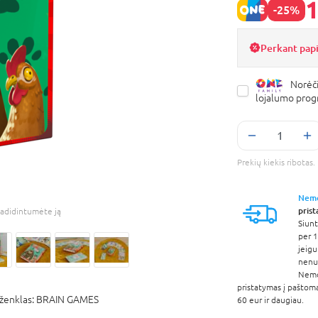
1
-25%
Perkant pap
Norėči
lojalumo pro
Prekių kiekis ribota
Nem
pris
adidintumėte ją
Siunt
per 1
jeigu
nenur
Nem
pristatymas į paštom
ženklas:
BRAIN GAMES
60 eur ir daugiau.