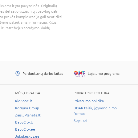
kslams ir yra pavyzdinės. Originalių
bės dėl savo vizualinių ypatybių gali
a prekės komplektacija gali neatitikti
šyme pateikiama informacija. Kilus
.lt
Pastebėjus aprašymo klaidų
Parduotuvių darbo laikas
Lojalumo programa
MŪSŲ DRAUGAI
PRIVATUMO POLITIKA
KidZone.lt
Privatumo politika
Kotryna Group
BDAR teisių įgyvendinimo
formos
ZaisluPlaneta.lt
Slapukai
BabyCity.lv
BabyCity.ee
Jukukeskus.ee