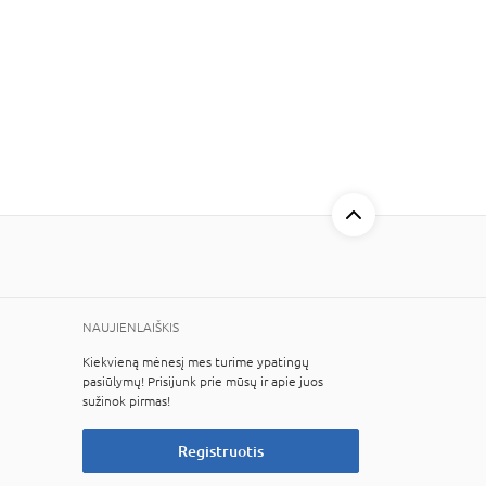
NAUJIENLAIŠKIS
Kiekvieną mėnesį mes turime ypatingų
pasiūlymų! Prisijunk prie mūsų ir apie juos
sužinok pirmas!
Registruotis