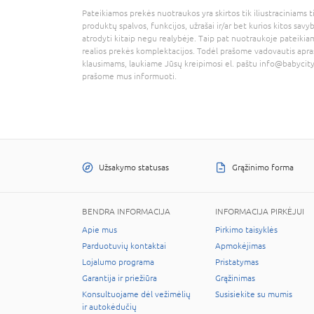
Pateikiamos prekės nuotraukos yra skirtos tik iliustraciniams ti
produktų spalvos, funkcijos, užrašai ir/ar bet kurios kitos savy
atrodyti kitaip negu realybėje. Taip pat nuotraukoje pateikiam
realios prekės komplektacijos. Todėl prašome vadovautis apra
klausimams, laukiame Jūsų kreipimosi el. paštu
info@babycity
prašome mus informuoti.
Užsakymo statusas
Grąžinimo forma
BENDRA INFORMACIJA
INFORMACIJA PIRKĖJUI
Apie mus
Pirkimo taisyklės
Parduotuvių kontaktai
Apmokėjimas
Lojalumo programa
Pristatymas
Garantija ir priežiūra
Grąžinimas
Konsultuojame dėl vežimėlių
Susisiekite su mumis
ir autokėdučių