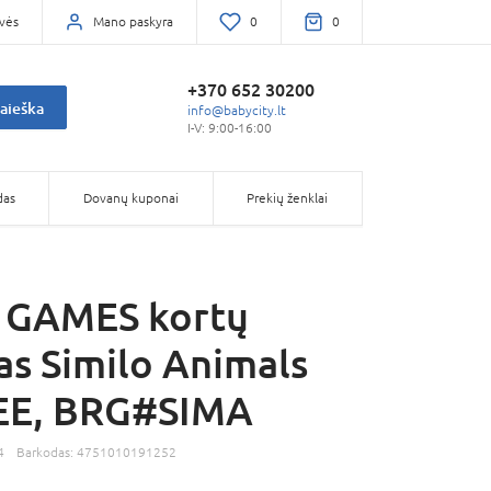
vės
Mano paskyra
0
0
+370 652 30200
aieška
info@babycity.lt
I-V: 9:00-16:00
das
Dovanų kuponai
Prekių ženklai
 GAMES kortų
as Similo Animals
/EE, BRG#SIMA
4
Barkodas:
4751010191252