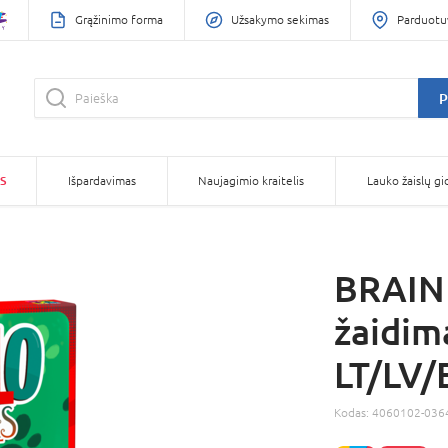
Grąžinimo forma
Užsakymo sekimas
Parduotu
P
S
Išpardavimas
Naujagimio kraitelis
Lauko žaislų gi
BRAIN
žaidim
LT/LV
Kodas:
4060102-036