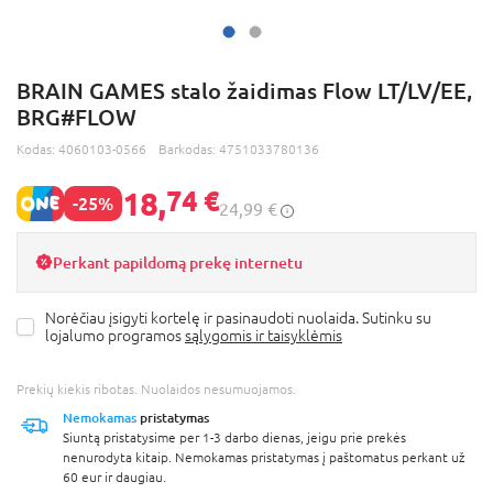
BRAIN GAMES stalo žaidimas Flow LT/LV/EE,
BRG#FLOW
Kodas:
4060103-0566
Barkodas:
4751033780136
18,
74 €
-25%
24,99 €
Perkant papildomą prekę internetu
Norėčiau įsigyti kortelę ir pasinaudoti nuolaida. Sutinku su
lojalumo programos
sąlygomis ir taisyklėmis
Prekių kiekis ribotas. Nuolaidos nesumuojamos.
Nemokamas
pristatymas
Siuntą pristatysime per 1-3 darbo dienas, jeigu prie prekės
nenurodyta kitaip. Nemokamas pristatymas į paštomatus perkant už
60 eur ir daugiau.