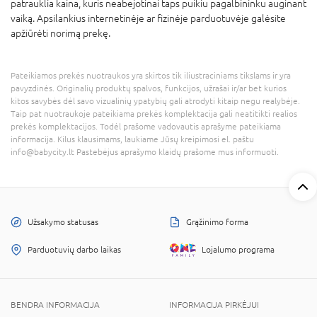
patrauklia kaina, kuris neabejotinai taps puikiu pagalbininku auginant
vaiką. Apsilankius internetinėje ar fizinėje parduotuvėje galėsite
apžiūrėti norimą prekę.
Pateikiamos prekės nuotraukos yra skirtos tik iliustraciniams tikslams ir yra
pavyzdinės. Originalių produktų spalvos, funkcijos, užrašai ir/ar bet kurios
kitos savybės dėl savo vizualinių ypatybių gali atrodyti kitaip negu realybėje.
Taip pat nuotraukoje pateikiama prekės komplektacija gali neatitikti realios
prekės komplektacijos. Todėl prašome vadovautis aprašyme pateikiama
informacija. Kilus klausimams, laukiame Jūsų kreipimosi el. paštu
info@babycity.lt Pastebėjus aprašymo klaidų prašome mus informuoti.
Užsakymo statusas
Grąžinimo forma
Parduotuvių darbo laikas
Lojalumo programa
BENDRA INFORMACIJA
INFORMACIJA PIRKĖJUI