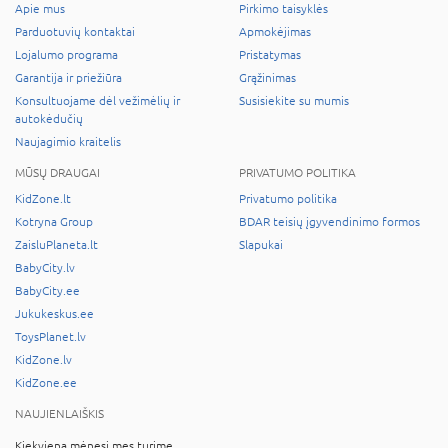
Apie mus
Pirkimo taisyklės
Parduotuvių kontaktai
Apmokėjimas
Lojalumo programa
Pristatymas
Garantija ir priežiūra
Grąžinimas
Konsultuojame dėl vežimėlių ir
Susisiekite su mumis
autokėdučių
Naujagimio kraitelis
MŪSŲ DRAUGAI
PRIVATUMO POLITIKA
KidZone.lt
Privatumo politika
Kotryna Group
BDAR teisių įgyvendinimo formos
ZaisluPlaneta.lt
Slapukai
BabyCity.lv
BabyCity.ee
Jukukeskus.ee
ToysPlanet.lv
KidZone.lv
KidZone.ee
NAUJIENLAIŠKIS
Kiekvieną mėnesį mes turime