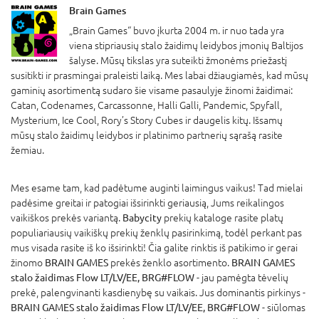
Brain Games
„Brain Games“ buvo įkurta 2004 m. ir nuo tada yra
viena stipriausių stalo žaidimų leidybos įmonių Baltijos
šalyse. Mūsų tikslas yra suteikti žmonėms priežastį
susitikti ir prasmingai praleisti laiką. Mes labai džiaugiamės, kad mūsų
gaminių asortimentą sudaro šie visame pasaulyje žinomi žaidimai:
Catan, Codenames, Carcassonne, Halli Galli, Pandemic, Spyfall,
Mysterium, Ice Cool, Rory’s Story Cubes ir daugelis kitų. Išsamų
mūsų stalo žaidimų leidybos ir platinimo partnerių sąrašą rasite
žemiau.
Mes esame tam, kad padėtume auginti laimingus vaikus! Tad mielai
padėsime greitai ir patogiai išsirinkti geriausią, Jums reikalingos
vaikiškos prekės variantą.
Babycity
prekių kataloge rasite platų
populiariausių vaikiškų prekių ženklų pasirinkimą, todėl perkant pas
mus visada rasite iš ko išsirinkti! Čia galite rinktis iš patikimo ir gerai
žinomo
BRAIN GAMES
prekės ženklo asortimento.
BRAIN GAMES
stalo žaidimas Flow LT/LV/EE, BRG#FLOW
- jau pamėgta tėvelių
prekė, palengvinanti kasdienybę su vaikais. Jus dominantis pirkinys -
BRAIN GAMES stalo žaidimas Flow LT/LV/EE, BRG#FLOW
- siūlomas