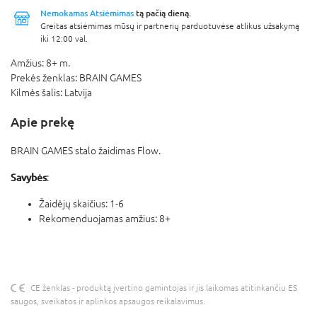
Nemokamas Atsiėmimas
tą pačią dieną.
Greitas atsiėmimas mūsų ir partnerių parduotuvėse atlikus užsakymą
iki 12:00 val.
Amžius:
8+ m.
Prekės ženklas:
BRAIN GAMES
Kilmės šalis:
Latvija
Apie prekę
BRAIN GAMES stalo žaidimas Flow.
Savybės
:
Žaidėjų skaičius: 1-6
Rekomenduojamas amžius: 8+
CE ženklas - produktą įvertino gamintojas ir jis laikomas atitinkančiu ES
saugos, sveikatos ir aplinkos apsaugos reikalavimus.