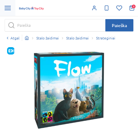
0
Paieška
Atgal
Stalo žaidimai
Stalo žaidimai
Strateginiai
E-KAINA