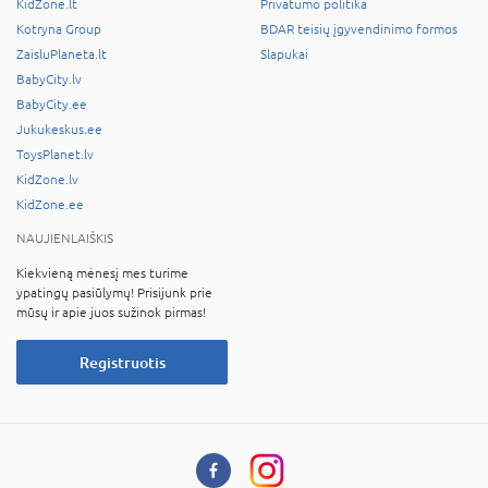
KidZone.lt
Privatumo politika
Kotryna Group
BDAR teisių įgyvendinimo formos
ZaisluPlaneta.lt
Slapukai
BabyCity.lv
BabyCity.ee
Jukukeskus.ee
ToysPlanet.lv
KidZone.lv
KidZone.ee
NAUJIENLAIŠKIS
Kiekvieną mėnesį mes turime
ypatingų pasiūlymų! Prisijunk prie
mūsų ir apie juos sužinok pirmas!
Registruotis