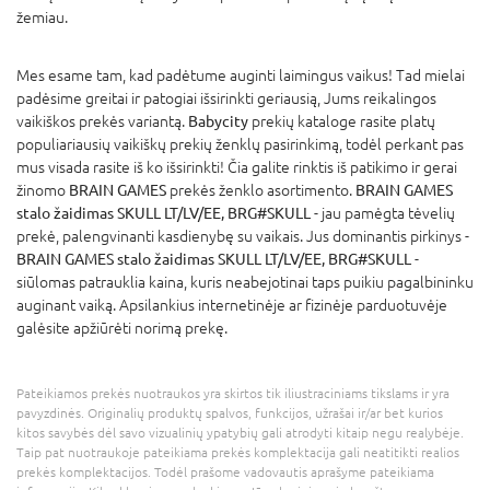
žemiau.
Mes esame tam, kad padėtume auginti laimingus vaikus! Tad mielai
padėsime greitai ir patogiai išsirinkti geriausią, Jums reikalingos
vaikiškos prekės variantą.
Babycity
prekių kataloge rasite platų
populiariausių vaikiškų prekių ženklų pasirinkimą, todėl perkant pas
mus visada rasite iš ko išsirinkti! Čia galite rinktis iš patikimo ir gerai
žinomo
BRAIN GAMES
prekės ženklo asortimento.
BRAIN GAMES
stalo žaidimas SKULL LT/LV/EE, BRG#SKULL
- jau pamėgta tėvelių
prekė, palengvinanti kasdienybę su vaikais. Jus dominantis pirkinys -
BRAIN GAMES stalo žaidimas SKULL LT/LV/EE, BRG#SKULL
-
siūlomas patrauklia kaina, kuris neabejotinai taps puikiu pagalbininku
auginant vaiką. Apsilankius internetinėje ar fizinėje parduotuvėje
galėsite apžiūrėti norimą prekę.
Pateikiamos prekės nuotraukos yra skirtos tik iliustraciniams tikslams ir yra
pavyzdinės. Originalių produktų spalvos, funkcijos, užrašai ir/ar bet kurios
kitos savybės dėl savo vizualinių ypatybių gali atrodyti kitaip negu realybėje.
Taip pat nuotraukoje pateikiama prekės komplektacija gali neatitikti realios
prekės komplektacijos. Todėl prašome vadovautis aprašyme pateikiama