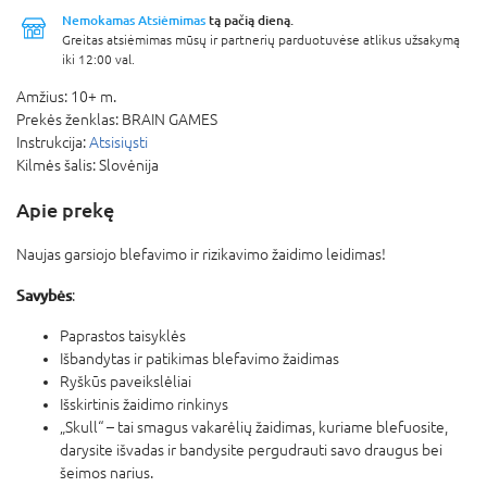
Nemokamas Atsiėmimas
tą pačią dieną.
Greitas atsiėmimas mūsų ir partnerių parduotuvėse atlikus užsakymą
iki 12:00 val.
Amžius:
10+ m.
Prekės ženklas:
BRAIN GAMES
Instrukcija:
Atsisiųsti
Kilmės šalis:
Slovėnija
Apie prekę
Naujas garsiojo blefavimo ir rizikavimo žaidimo leidimas!
Savybės
:
Paprastos taisyklės
Išbandytas ir patikimas blefavimo žaidimas
Ryškūs paveikslėliai
Išskirtinis žaidimo rinkinys
„Skull“ – tai smagus vakarėlių žaidimas, kuriame blefuosite,
darysite išvadas ir bandysite pergudrauti savo draugus bei
šeimos narius.