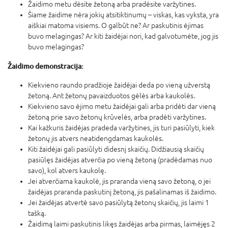
Žaidimo metu dėsite žetoną arba pradėsite varžytines.
Šiame žaidime nėra jokių atsitiktinumų – viskas, kas vyksta, yra
aiškiai matoma visiems. O galbūt ne? Ar paskutinis ėjimas
buvo melagingas? Ar kiti žaidėjai nori, kad galvotumėte, jog jis
buvo melagingas?
Žaidimo demonstracija:
Kiekvieno raundo pradžioje žaidėjai deda po vieną užverstą
žetoną. Ant žetonų pavaizduotos gėlės arba kaukolės.
Kiekvieno savo ėjimo metu žaidėjai gali arba pridėti dar vieną
žetoną prie savo žetonų krūvelės, arba pradėti varžytines.
Kai kažkuris žaidėjas pradeda varžytines, jis turi pasiūlyti, kiek
žetonų jis atvers neatidengdamas kaukolės.
Kiti žaidėjai gali pasiūlyti didesnį skaičių. Didžiausią skaičių
pasiūlęs žaidėjas atverčia po vieną žetoną (pradėdamas nuo
savo), kol atvers kaukolę.
Jei atverčiama kaukolė, jis praranda vieną savo žetoną, o jei
žaidėjas praranda paskutinį žetoną, jis pašalinamas iš žaidimo.
Jei žaidėjas atvertė savo pasiūlytą žetonų skaičių, jis laimi 1
tašką.
Žaidimą laimi paskutinis likęs žaidėjas arba pirmas, laimėjęs 2