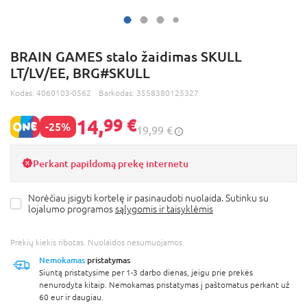
BRAIN GAMES stalo žaidimas SKULL
LT/LV/EE, BRG#SKULL
Kodas:
4060103-0562
Barkodas:
3558380125327
14,
99 €
-25%
19,99 €
Perkant papildomą prekę internetu
Norėčiau įsigyti kortelę ir pasinaudoti nuolaida. Sutinku su
lojalumo programos
sąlygomis ir taisyklėmis
Prekių kiekis ribotas. Nuolaidos nesumuojamos.
Nemokamas
pristatymas
Siuntą pristatysime per 1-3 darbo dienas, jeigu prie prekės
nenurodyta kitaip. Nemokamas pristatymas į paštomatus perkant už
60 eur ir daugiau.