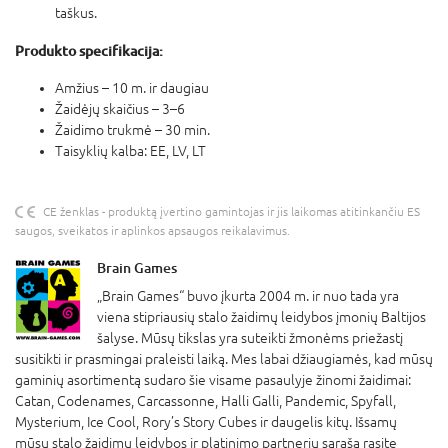
taškus.
Produkto specifikacija:
Amžius – 10 m. ir daugiau
Žaidėjų skaičius – 3–6
Žaidimo trukmė – 30 min.
Taisyklių kalba: EE, LV, LT
CE ženklas - produktą įvertino gamintojas ir jis laikomas atitinkančiu ES
saugos, sveikatos ir aplinkos apsaugos reikalavimus.
Brain Games
„Brain Games“ buvo įkurta 2004 m. ir nuo tada yra
viena stipriausių stalo žaidimų leidybos įmonių Baltijos
šalyse. Mūsų tikslas yra suteikti žmonėms priežastį
susitikti ir prasmingai praleisti laiką. Mes labai džiaugiamės, kad mūsų
gaminių asortimentą sudaro šie visame pasaulyje žinomi žaidimai:
Catan, Codenames, Carcassonne, Halli Galli, Pandemic, Spyfall,
Mysterium, Ice Cool, Rory’s Story Cubes ir daugelis kitų. Išsamų
mūsų stalo žaidimų leidybos ir platinimo partnerių sąrašą rasite