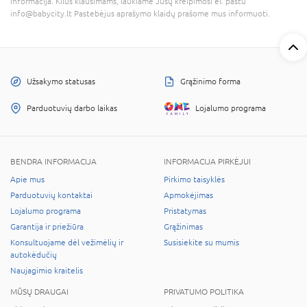
informacija. Kilus klausimams, laukiame Jūsų kreipimosi el. paštu
info@babycity.lt Pastebėjus aprašymo klaidų prašome mus informuoti.
Užsakymo statusas
Grąžinimo forma
Parduotuvių darbo laikas
Lojalumo programa
BENDRA INFORMACIJA
INFORMACIJA PIRKĖJUI
Apie mus
Pirkimo taisyklės
Parduotuvių kontaktai
Apmokėjimas
Lojalumo programa
Pristatymas
Garantija ir priežiūra
Grąžinimas
Konsultuojame dėl vežimėlių ir
Susisiekite su mumis
autokėdučių
Naujagimio kraitelis
MŪSŲ DRAUGAI
PRIVATUMO POLITIKA