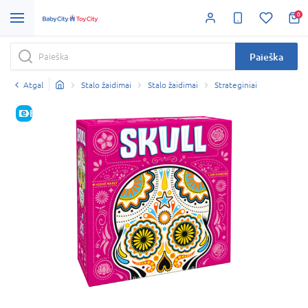
0
Paieška
Atgal
Stalo žaidimai
Stalo žaidimai
Strateginiai
E-KAINA