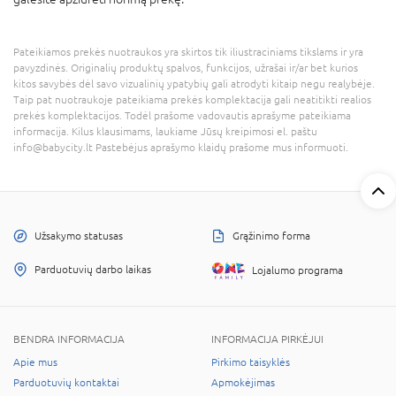
Pateikiamos prekės nuotraukos yra skirtos tik iliustraciniams tikslams ir yra
pavyzdinės. Originalių produktų spalvos, funkcijos, užrašai ir/ar bet kurios
kitos savybės dėl savo vizualinių ypatybių gali atrodyti kitaip negu realybėje.
Taip pat nuotraukoje pateikiama prekės komplektacija gali neatitikti realios
prekės komplektacijos. Todėl prašome vadovautis aprašyme pateikiama
informacija. Kilus klausimams, laukiame Jūsų kreipimosi el. paštu
info@babycity.lt Pastebėjus aprašymo klaidų prašome mus informuoti.
Užsakymo statusas
Grąžinimo forma
Parduotuvių darbo laikas
Lojalumo programa
BENDRA INFORMACIJA
INFORMACIJA PIRKĖJUI
Apie mus
Pirkimo taisyklės
Parduotuvių kontaktai
Apmokėjimas