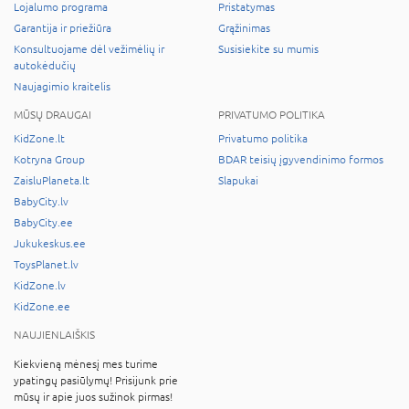
Lojalumo programa
Pristatymas
Garantija ir priežiūra
Grąžinimas
Konsultuojame dėl vežimėlių ir
Susisiekite su mumis
autokėdučių
Naujagimio kraitelis
MŪSŲ DRAUGAI
PRIVATUMO POLITIKA
KidZone.lt
Privatumo politika
Kotryna Group
BDAR teisių įgyvendinimo formos
ZaisluPlaneta.lt
Slapukai
BabyCity.lv
BabyCity.ee
Jukukeskus.ee
ToysPlanet.lv
KidZone.lv
KidZone.ee
NAUJIENLAIŠKIS
Kiekvieną mėnesį mes turime
ypatingų pasiūlymų! Prisijunk prie
mūsų ir apie juos sužinok pirmas!