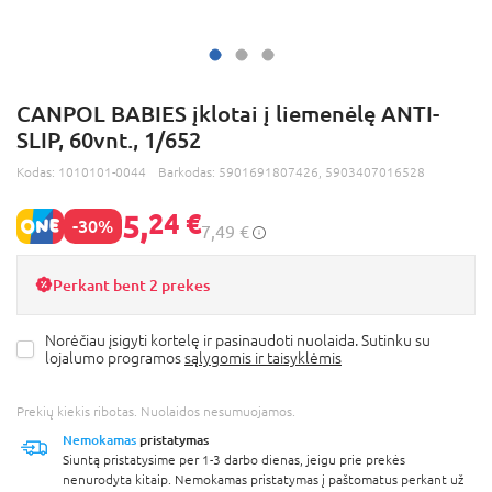
CANPOL BABIES įklotai į liemenėlę ANTI-
SLIP, 60vnt., 1/652
Kodas:
1010101-0044
Barkodas:
5901691807426, 5903407016528
5,
24 €
-30%
7,49 €
Perkant bent 2 prekes
Norėčiau įsigyti kortelę ir pasinaudoti nuolaida. Sutinku su
lojalumo programos
sąlygomis ir taisyklėmis
Prekių kiekis ribotas. Nuolaidos nesumuojamos.
Nemokamas
pristatymas
Siuntą pristatysime per 1-3 darbo dienas, jeigu prie prekės
nenurodyta kitaip. Nemokamas pristatymas į paštomatus perkant už