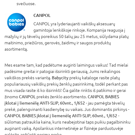
svečiuose.
CANPOL
CANPOL yra lyderiaujanti vaikiškų aksesuarų
gamintoja lenkiškoje rinkoje. Kompanija reaguoja į
mažylių ir jų tėvelių poreikius 50 šalių jau 25 metus, siūlydama platų
maitinimo, priežiūros, gerovės, žaidimų ir saugos produktų
asortimentą.
Mes esame tam, kad padėtume auginti laimingus vaikus! Tad mielai
padėsime greitai ir patogiai išsirinkti geriausią, Jums reikalingos
vaikiškos prekės variantą.
Babycity
prekių kataloge rasite platų
populiariausių vaikiškų prekių ženklų pasirinkimą, todėl perkant pas
mus visada rasite iš ko išsirinkti! Čia galite rinktis iš patikimo ir gerai
žinomo
CANPOL
prekės ženklo asortimento.
CANPOL BABIES
įklotai į liemenėlę ANTI-SLIP, 60vnt., 1/652
- jau pamėgta tėvelių
prekė, palengvinanti kasdienybę su vaikais. Jus dominantis pirkinys -
CANPOL BABIES įklotai į liemenėlę ANTI-SLIP, 60vnt., 1/652
-
siūlomas patrauklia kaina, kuris neabejotinai taps puikiu pagalbininku
auginant vaiką. Apsilankius internetinėje ar fizinėje parduotuvėje
galėsite apžiūrėti norimą prekę.