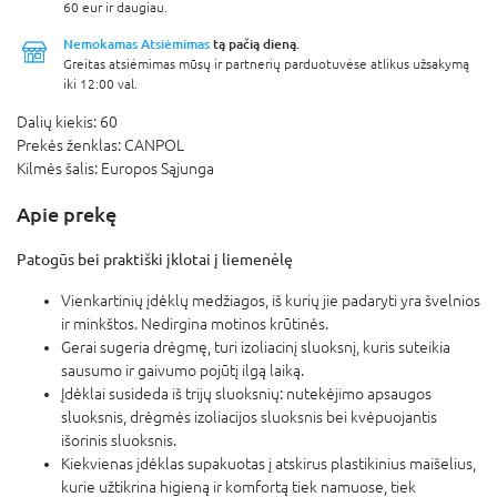
60 eur ir daugiau.
Nemokamas Atsiėmimas
tą pačią dieną.
Greitas atsiėmimas mūsų ir partnerių parduotuvėse atlikus užsakymą
iki 12:00 val.
Dalių kiekis:
60
Prekės ženklas:
CANPOL
Kilmės šalis:
Europos Sąjunga
Apie prekę
Patogūs bei praktiški įklotai į liemenėlę
Vienkartinių įdėklų medžiagos, iš kurių jie padaryti yra švelnios
ir minkštos. Nedirgina motinos krūtinės.
Gerai sugeria drėgmę, turi izoliacinį sluoksnį, kuris suteikia
sausumo ir gaivumo pojūtį ilgą laiką.
Įdėklai susideda iš trijų sluoksnių: nutekėjimo apsaugos
sluoksnis, drėgmės izoliacijos sluoksnis bei kvėpuojantis
išorinis sluoksnis.
Kiekvienas įdėklas supakuotas į atskirus plastikinius maišelius,
kurie užtikrina higieną ir komfortą tiek namuose, tiek