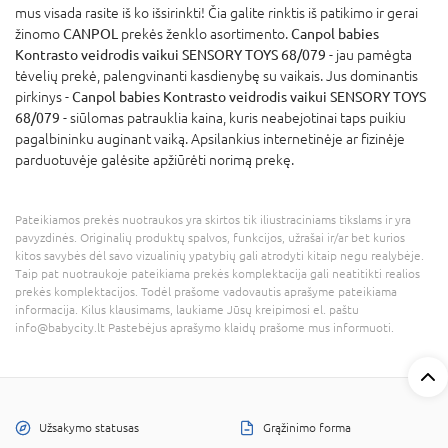
mus visada rasite iš ko išsirinkti! Čia galite rinktis iš patikimo ir gerai
žinomo
CANPOL
prekės ženklo asortimento.
Canpol babies
Kontrasto veidrodis vaikui SENSORY TOYS 68/079
- jau pamėgta
tėvelių prekė, palengvinanti kasdienybę su vaikais. Jus dominantis
pirkinys -
Canpol babies Kontrasto veidrodis vaikui SENSORY TOYS
68/079
- siūlomas patrauklia kaina, kuris neabejotinai taps puikiu
pagalbininku auginant vaiką. Apsilankius internetinėje ar fizinėje
parduotuvėje galėsite apžiūrėti norimą prekę.
Pateikiamos prekės nuotraukos yra skirtos tik iliustraciniams tikslams ir yra
pavyzdinės. Originalių produktų spalvos, funkcijos, užrašai ir/ar bet kurios
kitos savybės dėl savo vizualinių ypatybių gali atrodyti kitaip negu realybėje.
Taip pat nuotraukoje pateikiama prekės komplektacija gali neatitikti realios
prekės komplektacijos. Todėl prašome vadovautis aprašyme pateikiama
informacija. Kilus klausimams, laukiame Jūsų kreipimosi el. paštu
info@babycity.lt Pastebėjus aprašymo klaidų prašome mus informuoti.
Užsakymo statusas
Grąžinimo forma