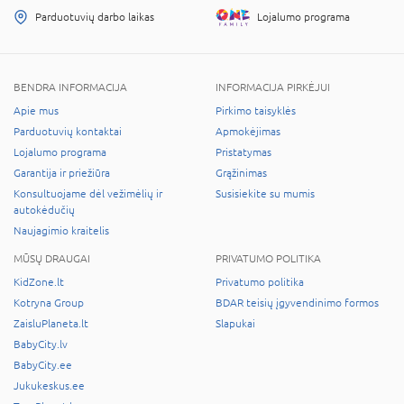
Parduotuvių darbo laikas
Lojalumo programa
BENDRA INFORMACIJA
INFORMACIJA PIRKĖJUI
Apie mus
Pirkimo taisyklės
Parduotuvių kontaktai
Apmokėjimas
Lojalumo programa
Pristatymas
Garantija ir priežiūra
Grąžinimas
Konsultuojame dėl vežimėlių ir
Susisiekite su mumis
autokėdučių
Naujagimio kraitelis
MŪSŲ DRAUGAI
PRIVATUMO POLITIKA
KidZone.lt
Privatumo politika
Kotryna Group
BDAR teisių įgyvendinimo formos
ZaisluPlaneta.lt
Slapukai
BabyCity.lv
BabyCity.ee
Jukukeskus.ee