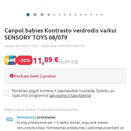
Canpol babies Kontrasto veidrodis vaikui
SENSORY TOYS 68/079
Kodas:
4010201-1021
Barkodas:
5903407680798
11,
89 €
-30%
16,99 €
Perkant bent 2 prekes
Norėčiau įsigyti kortelę ir pasinaudoti nuolaida. Sutinku su
lojalumo programos
sąlygomis ir taisyklėmis
Prekių kiekis ribotas. Nuolaidos nesumuojamos.
Nemokamas
pristatymas
Siuntą pristatysime per 1-3 darbo dienas, jeigu prie prekės
nenurodyta kitaip. Nemokamas pristatymas į paštomatus perkant už