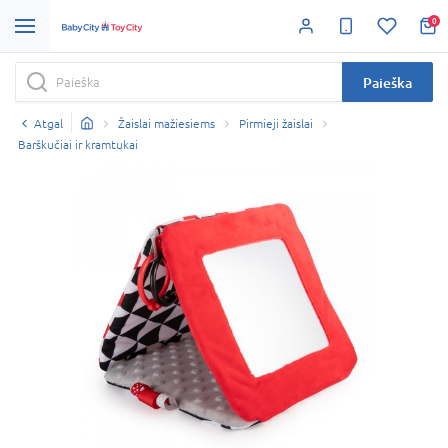
0
Paieška
Atgal
Žaislai mažiesiems
Pirmieji žaislai
Barškučiai ir kramtukai