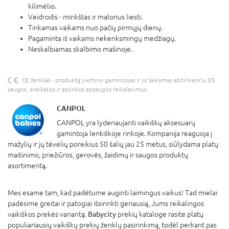
kilimėlio.
Veidrodis - minkštas ir malonus liesti.
Tinkamas vaikams nuo pačių pirmųjų dienų.
Pagaminta iš vaikams nekenksmingų medžiagų.
Neskalbiamas skalbimo mašinoje.
CE ženklas - produktą įvertino gamintojas ir jis laikomas atitinkančiu ES
saugos, sveikatos ir aplinkos apsaugos reikalavimus.
CANPOL
CANPOL yra lyderiaujanti vaikiškų aksesuarų
gamintoja lenkiškoje rinkoje. Kompanija reaguoja į
mažylių ir jų tėvelių poreikius 50 šalių jau 25 metus, siūlydama platų
maitinimo, priežiūros, gerovės, žaidimų ir saugos produktų
asortimentą.
Mes esame tam, kad padėtume auginti laimingus vaikus! Tad mielai
padėsime greitai ir patogiai išsirinkti geriausią, Jums reikalingos
vaikiškos prekės variantą.
Babycity
prekių kataloge rasite platų
populiariausių vaikiškų prekių ženklų pasirinkimą, todėl perkant pas