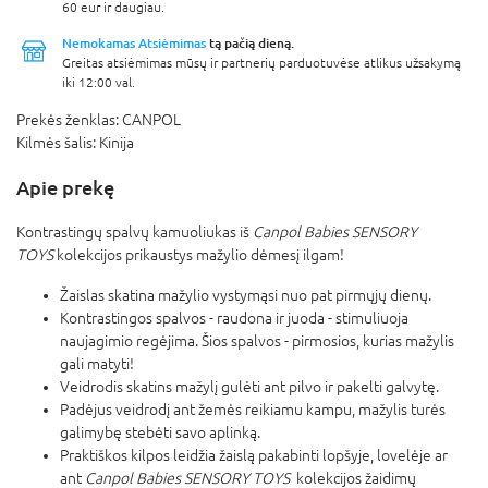
60 eur ir daugiau.
Nemokamas Atsiėmimas
tą pačią dieną.
Greitas atsiėmimas mūsų ir partnerių parduotuvėse atlikus užsakymą
iki 12:00 val.
Prekės ženklas:
CANPOL
Kilmės šalis:
Kinija
Apie prekę
Kontrastingų spalvų kamuoliukas iš
Canpol Babies SENSORY
TOYS
kolekcijos prikaustys mažylio dėmesį ilgam!
Žaislas skatina mažylio vystymąsi nuo pat pirmųjų dienų.
Kontrastingos spalvos - raudona ir juoda - stimuliuoja
naujagimio regėjima. Šios spalvos - pirmosios, kurias mažylis
gali matyti!
Veidrodis skatins mažylį gulėti ant pilvo ir pakelti galvytę.
Padėjus veidrodį ant žemės reikiamu kampu, mažylis turės
galimybę stebėti savo aplinką.
Praktiškos kilpos leidžia žaislą pakabinti lopšyje, lovelėje ar
ant
Canpol Babies SENSORY TOYS
kolekcijos žaidimų