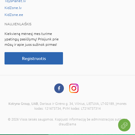
ToysPlanet.lv
KidZone.lv
KidZone.ee
NAUJIENLAIŠKIS
Kiekvieną mėnesį mes turime
ypatingų pasiūlymų! Prisijunk prie
mūsų ir apie juos sužinok pirmas!
Registruotis
Kotryna Group, UAB
, Dariaus ir Girėno g. 34, Vilnius, LIETUVA, LT-02189, Įmonės
kodas: 121673734, PVM kodas: LT216737314
© 2026 Visos teisės saugomos. Kopijuoti informaciją be administracijos sutikimo
draudžiama