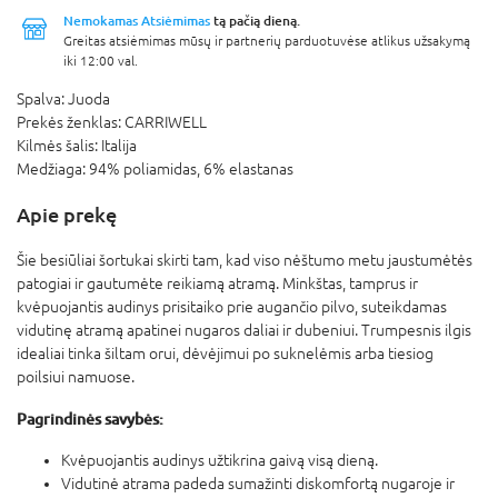
Nemokamas Atsiėmimas
tą pačią dieną.
Greitas atsiėmimas mūsų ir partnerių parduotuvėse atlikus užsakymą
iki 12:00 val.
Spalva:
Juoda
Prekės ženklas:
CARRIWELL
Kilmės šalis:
Italija
Medžiaga:
94% poliamidas, 6% elastanas
Apie prekę
Šie besiūliai šortukai skirti tam, kad viso nėštumo metu jaustumėtės
patogiai ir gautumėte reikiamą atramą. Minkštas, tamprus ir
kvėpuojantis audinys prisitaiko prie augančio pilvo, suteikdamas
vidutinę atramą apatinei nugaros daliai ir dubeniui. Trumpesnis ilgis
idealiai tinka šiltam orui, dėvėjimui po suknelėmis arba tiesiog
poilsiui namuose.
Pagrindinės savybės:
Kvėpuojantis audinys užtikrina gaivą visą dieną.
Vidutinė atrama padeda sumažinti diskomfortą nugaroje ir