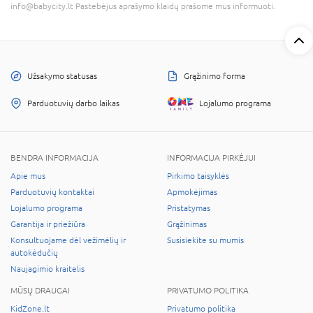
info@babycity.lt Pastebėjus aprašymo klaidų prašome mus informuoti.
Užsakymo statusas
Grąžinimo forma
Parduotuvių darbo laikas
Lojalumo programa
BENDRA INFORMACIJA
INFORMACIJA PIRKĖJUI
Apie mus
Pirkimo taisyklės
Parduotuvių kontaktai
Apmokėjimas
Lojalumo programa
Pristatymas
Garantija ir priežiūra
Grąžinimas
Konsultuojame dėl vežimėlių ir
Susisiekite su mumis
autokėdučių
Naujagimio kraitelis
MŪSŲ DRAUGAI
PRIVATUMO POLITIKA
KidZone.lt
Privatumo politika