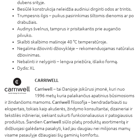
dubens srityje.
Besiūlė konstrukcija neleidžia audiniui dirginti odos ar trintis.
Trumpesnis ilgis – puikus pasirinkimas šiltomis dienomis ar po
drabužiais.
Audinys švelnus, tamprus ir prisitaikantis prie augančio
pilvuko.
Skalbti skalbimo mašinoje 40 °C temperatūroje.
Negalima džiovinti džiovyklėje – rekomenduojamas natūralus
džiovinimas.
Nebalinti ir nelyginti – lengva priežiūra, išlaiko formą.
Dydis: XL
CARRIWELL
Carriwell
– tai Danijoje įsikūrusi įmonė, kuri nuo
1996 metų kuria palaikančius apatinius būsimosioms
ir žindančioms mamoms.
Carriwell
filosofija – bendradarbiauti su
ekspertais, tokiais kaip akušerės, žindymo konsultantai, dizaineriai ir
tekstilės inžinieriai, siekiant sukurti funkcionaliausius ir patogiausius
produktus. Šiandien
Carriwell
siūlo platų produktų asortimentą ir
didžiuojasi galėdama pasakyti, kad jau daugiau nei milijonas mamų
visame pasaulyje džiaugiasi šių gaminių komfortu.