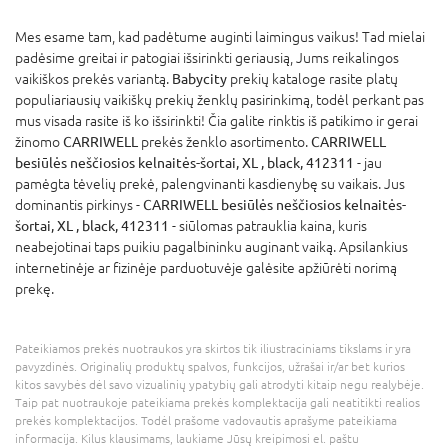
Mes esame tam, kad padėtume auginti laimingus vaikus! Tad mielai
padėsime greitai ir patogiai išsirinkti geriausią, Jums reikalingos
vaikiškos prekės variantą.
Babycity
prekių kataloge rasite platų
populiariausių vaikiškų prekių ženklų pasirinkimą, todėl perkant pas
mus visada rasite iš ko išsirinkti! Čia galite rinktis iš patikimo ir gerai
žinomo
CARRIWELL
prekės ženklo asortimento.
CARRIWELL
besiūlės neščiosios kelnaitės-šortai, XL , black, 412311
- jau
pamėgta tėvelių prekė, palengvinanti kasdienybę su vaikais. Jus
dominantis pirkinys -
CARRIWELL besiūlės neščiosios kelnaitės-
šortai, XL , black, 412311
- siūlomas patrauklia kaina, kuris
neabejotinai taps puikiu pagalbininku auginant vaiką. Apsilankius
internetinėje ar fizinėje parduotuvėje galėsite apžiūrėti norimą
prekę.
Pateikiamos prekės nuotraukos yra skirtos tik iliustraciniams tikslams ir yra
pavyzdinės. Originalių produktų spalvos, funkcijos, užrašai ir/ar bet kurios
kitos savybės dėl savo vizualinių ypatybių gali atrodyti kitaip negu realybėje.
Taip pat nuotraukoje pateikiama prekės komplektacija gali neatitikti realios
prekės komplektacijos. Todėl prašome vadovautis aprašyme pateikiama
informacija. Kilus klausimams, laukiame Jūsų kreipimosi el. paštu