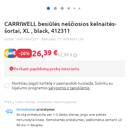
CARRIWELL besiūlės neščiosios kelnaitės-
šortai, XL , black, 412311
Kodas:
1040104-0237
Barkodas:
5714399041234
26,
39 €
-20%
32,99 €
Perkant papildomą prekę internetu
Norėčiau įsigyti kortelę ir pasinaudoti nuolaida. Sutinku su
lojalumo programos
sąlygomis ir taisyklėmis
Prekių kiekis ribotas. Nuolaidos nesumuojamos.
Nemokamas
pristatymas
Siuntą pristatysime per 1-3 darbo dienas, jeigu prie prekės
nenurodyta kitaip. Nemokamas pristatymas į paštomatus perkant už
60 eur ir daugiau.