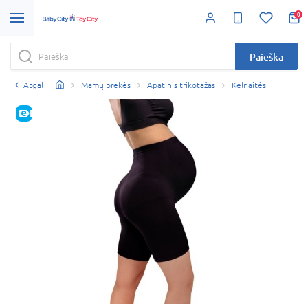
0
Paieška
Atgal
Mamų prekės
Apatinis trikotažas
Kelnaitės
E-KAINA