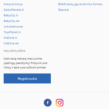
Kotryna Group
BDAR teisių įgyvendinimo formos
ZaisluPlaneta.lt
Slapukai
BabyCity.lv
BabyCity.ee
Jukukeskus.ee
ToysPlanet.lv
KidZone.lv
KidZone.ee
NAUJIENLAIŠKIS
Kiekvieną mėnesį mes turime
ypatingų pasiūlymų! Prisijunk prie
mūsų ir apie juos sužinok pirmas!
Registruotis