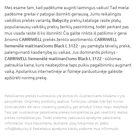
Mes esame tam, kad padėtume auginti laimingus vaikus! Tad mielai
padėsime greitai ir patogiai išsirinkti geriausią, Jums reikalingos
vaikiškos prekės variantą.
Babycity
prekių kataloge rasite platų
populiariausių vaikiškų prekių ženklų pasirinkimą, todėl perkant pas
mus visada rasite iš ko išsirinkti! Čia galite rinktis iš patikimo ir gerai
žinomo
CARRIWELL
prekės ženklo asortimento.
CARRIWELL
liemenėlė maitinančioms Black L 3122
- jau pamėgta tėvelių prekė,
palengvinanti kasdienybę su vaikais. Jus dominantis pirkinys -
CARRIWELL liemenėlė maitinančioms Black L 3122
- siūlomas
patrauklia kaina, kuris neabejotinai taps puikiu pagalbininku auginant
vaiką. Apsilankius internetinėje ar fizinėje parduotuvėje galėsite
apžiūrėti norimą prekę.
Pateikiamos prekės nuotraukos yra skirtos tik iliustraciniams tikslams ir yra
pavyzdinės. Originalių produktų spalvos, funkcijos, užrašai ir/ar bet kurios
kitos savybės dėl savo vizualinių ypatybių gali atrodyti kitaip negu realybėje.
Taip pat nuotraukoje pateikiama prekės komplektacija gali neatitikti realios
prekės komplektacijos. Todėl prašome vadovautis aprašyme pateikiama
informacija. Kilus klausimams, laukiame Jūsų kreipimosi el. paštu
info@babycity.lt Pastebėjus aprašymo klaidų prašome mus informuoti.