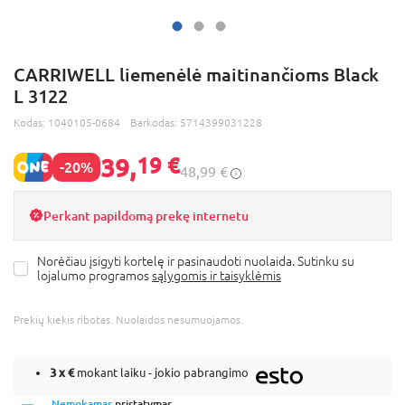
CARRIWELL liemenėlė maitinančioms Black
L 3122
Kodas:
1040105-0684
Barkodas:
5714399031228
39,
19 €
-20%
48,99 €
Perkant papildomą prekę internetu
Norėčiau įsigyti kortelę ir pasinaudoti nuolaida. Sutinku su
lojalumo programos
sąlygomis ir taisyklėmis
Prekių kiekis ribotas. Nuolaidos nesumuojamos.
3 x
€
mokant laiku - jokio pabrangimo
Nemokamas
pristatymas