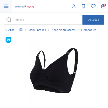
0
Paieška
Atgal
Mamų prekės
Apatinis trikotažas
Liemenėlės
E-KAINA