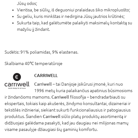
Jūsų odos;
Vientisa, be siūlių, iš deguoniui pralaidaus šiko mikropluošto;
Su geliu, kuris minkštas ir nedirgina Jūsų jautrios krūtinės;
Sukurta taip, kad galėtumėte palaikyti maksimalų kontaktą su
mažyliu jį žindant.
Sudėtis: 91% poliamidas, 9% elastenas.
Skalbiama 40℃ temperatūroje
CARRIWELL
Carriwell
– tai Danijoje įsikūrusi įmonė, kuri nuo
1996 metų kuria palaikančius apatinius būsimosioms
ir žindančioms mamoms.
Carriwell
filosofija – bendradarbiauti su
ekspertais, tokiais kaip akušerės, žindymo konsultantai, dizaineriai ir
tekstilės inžinieriai, siekiant sukurti funkcionaliausius ir patogiausius
produktus. Šiandien
Carriwell
siūlo platų produktų asortimentą ir
didžiuojasi galėdama pasakyti, kad jau daugiau nei milijonas mamų
visame pasaulyje džiaugiasi šių gaminių komfortu.