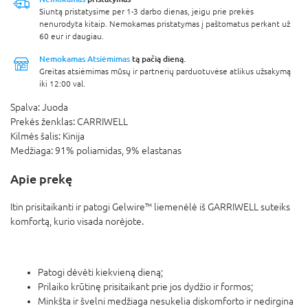
Siuntą pristatysime per 1-3 darbo dienas, jeigu prie prekės
nenurodyta kitaip. Nemokamas pristatymas į paštomatus perkant už
60 eur ir daugiau.
Nemokamas Atsiėmimas
tą pačią dieną.
Greitas atsiėmimas mūsų ir partnerių parduotuvėse atlikus užsakymą
iki 12:00 val.
Spalva:
Juoda
Prekės ženklas:
CARRIWELL
Kilmės šalis:
Kinija
Medžiaga:
91% poliamidas, 9% elastanas
Apie prekę
Itin prisitaikanti ir patogi Gelwire™ liemenėlė iš GARRIWELL suteiks
komfortą, kurio visada norėjote.
Patogi dėvėti kiekvieną dieną;
Prilaiko krūtinę prisitaikant prie jos dydžio ir formos;
Minkšta ir švelni medžiaga nesukelia diskomforto ir nedirgina