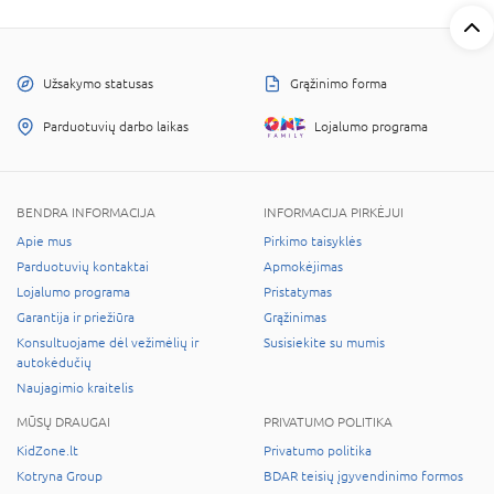
Užsakymo statusas
Grąžinimo forma
Parduotuvių darbo laikas
Lojalumo programa
BENDRA INFORMACIJA
INFORMACIJA PIRKĖJUI
Apie mus
Pirkimo taisyklės
Parduotuvių kontaktai
Apmokėjimas
Lojalumo programa
Pristatymas
Garantija ir priežiūra
Grąžinimas
Konsultuojame dėl vežimėlių ir
Susisiekite su mumis
autokėdučių
Naujagimio kraitelis
MŪSŲ DRAUGAI
PRIVATUMO POLITIKA
KidZone.lt
Privatumo politika
Kotryna Group
BDAR teisių įgyvendinimo formos