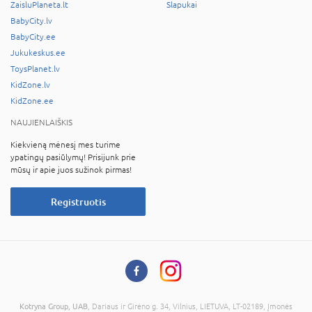
ZaisluPlaneta.lt
Slapukai
BabyCity.lv
BabyCity.ee
Jukukeskus.ee
ToysPlanet.lv
KidZone.lv
KidZone.ee
NAUJIENLAIŠKIS
Kiekvieną mėnesį mes turime
ypatingų pasiūlymų! Prisijunk prie
mūsų ir apie juos sužinok pirmas!
Registruotis
Kotryna Group, UAB
, Dariaus ir Girėno g. 34, Vilnius, LIETUVA, LT-02189, Įmonės