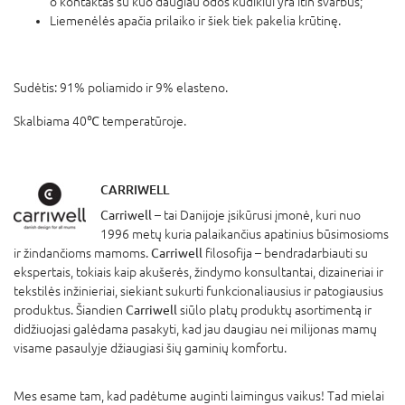
o kontaktas su kuo daugiau odos kūdikiui yra itin svarbus;
Liemenėlės apačia prilaiko ir šiek tiek pakelia krūtinę.
Sudėtis: 91% poliamido ir 9% elasteno.
Skalbiama 40℃ temperatūroje.
CARRIWELL
Carriwell
– tai Danijoje įsikūrusi įmonė, kuri nuo
1996 metų kuria palaikančius apatinius būsimosioms
ir žindančioms mamoms.
Carriwell
filosofija – bendradarbiauti su
ekspertais, tokiais kaip akušerės, žindymo konsultantai, dizaineriai ir
tekstilės inžinieriai, siekiant sukurti funkcionaliausius ir patogiausius
produktus. Šiandien
Carriwell
siūlo platų produktų asortimentą ir
didžiuojasi galėdama pasakyti, kad jau daugiau nei milijonas mamų
visame pasaulyje džiaugiasi šių gaminių komfortu.
Mes esame tam, kad padėtume auginti laimingus vaikus! Tad mielai