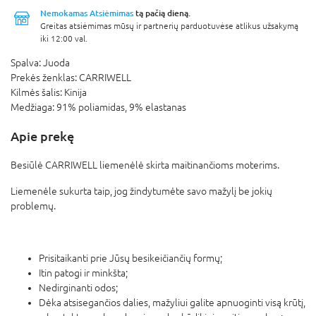
Nemokamas Atsiėmimas
tą pačią dieną.
Greitas atsiėmimas mūsų ir partnerių parduotuvėse atlikus užsakymą
iki 12:00 val.
Spalva:
Juoda
Prekės ženklas:
CARRIWELL
Kilmės šalis:
Kinija
Medžiaga:
91% poliamidas, 9% elastanas
Apie prekę
Besiūlė CARRIWELL liemenėlė skirta maitinančioms moterims.
Liemenėle sukurta taip, jog žindytumėte savo mažylį be jokių
problemų.
Prisitaikanti prie Jūsų besikeičiančių formų;
Itin patogi ir minkšta;
Nedirginanti odos;
Dėka atsisegančios dalies, mažyliui galite apnuoginti visą krūtį,