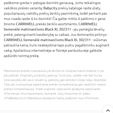
padėsime greitai ir patogiai išsirinkti geriausią, Jums reikalingos
vaikiškos prekės variantą.
Babycity
prekių kataloge rasite platų
populiariausių vaikiškų prekių ženklų pasirinkimą, todėl perkant pas
mus visada rasite iš ko išsirinkti! Čia galite rinktis iš patikimo ir gerai
žinomo
CARRIWELL
prekės ženklo asortimento.
CARRIWELL
liemenėlė maitinančioms Black XL 302311
- jau pamėgta tėvelių
prekė, palengvinanti kasdienybę su vaikais. Jus dominantis pirkinys -
CARRIWELL liemenėlė maitinančioms Black XL 302311
- siūlomas
patrauklia kaina, kuris neabejotinai taps puikiu pagalbininku auginant
vaiką. Apsilankius internetinėje ar fizinėje parduotuvėje galėsite
apžiūrėti norimą prekę.
Pateikiamos prekės nuotraukos yra skirtos tik iliustraciniams tikslams ir yra
pavyzdinės. Originalių produktų spalvos, funkcijos, užrašai ir/ar bet kurios
kitos savybės dėl savo vizualinių ypatybių gali atrodyti kitaip negu realybėje.
Taip pat nuotraukoje pateikiama prekės komplektacija gali neatitikti realios
prekės komplektacijos. Todėl prašome vadovautis aprašyme pateikiama
informacija. Kilus klausimams, laukiame Jūsų kreipimosi el. paštu
info@babycity.lt Pastebėjus aprašymo klaidų prašome mus informuoti.