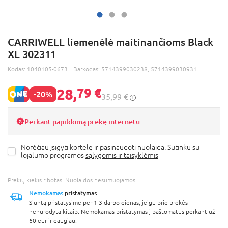
CARRIWELL liemenėlė maitinančioms Black
XL 302311
Kodas:
1040105-0673
Barkodas:
5714399030238, 5714399030931
28,
79 €
-20%
35,99 €
Perkant papildomą prekę internetu
Norėčiau įsigyti kortelę ir pasinaudoti nuolaida. Sutinku su
lojalumo programos
sąlygomis ir taisyklėmis
Prekių kiekis ribotas. Nuolaidos nesumuojamos.
Nemokamas
pristatymas
Siuntą pristatysime per 1-3 darbo dienas, jeigu prie prekės
nenurodyta kitaip. Nemokamas pristatymas į paštomatus perkant už
60 eur ir daugiau.