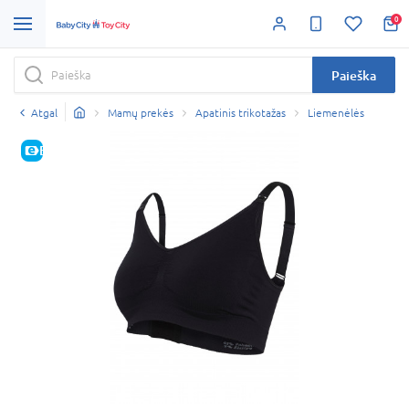
0
Paieška
Atgal
Mamų prekės
Apatinis trikotažas
Liemenėlės
E-KAINA