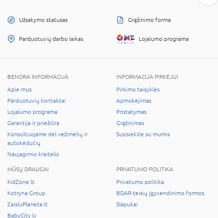
Užsakymo statusas
Grąžinimo forma
Parduotuvių darbo laikas
Lojalumo programa
BENDRA INFORMACIJA
INFORMACIJA PIRKĖJUI
Apie mus
Pirkimo taisyklės
Parduotuvių kontaktai
Apmokėjimas
Lojalumo programa
Pristatymas
Garantija ir priežiūra
Grąžinimas
Konsultuojame dėl vežimėlių ir
Susisiekite su mumis
autokėdučių
Naujagimio kraitelis
MŪSŲ DRAUGAI
PRIVATUMO POLITIKA
KidZone.lt
Privatumo politika
Kotryna Group
BDAR teisių įgyvendinimo formos
ZaisluPlaneta.lt
Slapukai
BabyCity.lv