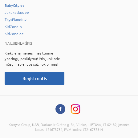
BabyCity.ee
Jukukeskus.ee
ToysPlanet.lv
KidZone.lv
KidZone.ee
NAUJIENLAIŠKIS
Kiekvieną mėnesį mes turime
ypatingų pasiūlymų! Prisijunk prie
mūsų ir apie juos sužinok pirmas!
Registruotis
Kotryna Group, UAB
, Dariaus ir Girėno g. 34, Vilnius, LIETUVA, LT-02189, Įmonės
kodas: 121673734, PVM kodas: LT216737314