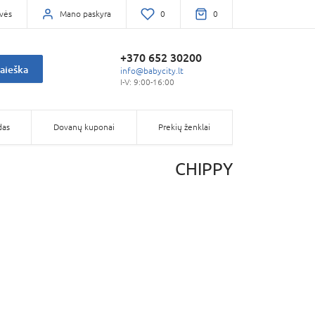
vės
Mano paskyra
0
0
+370 652 30200
aieška
info@babycity.lt
I-V: 9:00-16:00
das
Dovanų kuponai
Prekių ženklai
CHIPPY