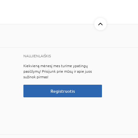
NAUJIENLAIŠKIS
Kiekvieną mėnesį mes turime ypatingų
pasiūlymų! Prisijunk prie mūsų ir apie juos
sužinok pirmas!
Registruotis