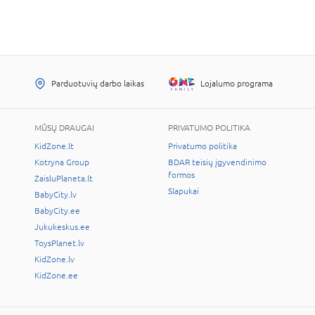
Parduotuvių darbo laikas
Lojalumo programa
MŪSŲ DRAUGAI
PRIVATUMO POLITIKA
KidZone.lt
Privatumo politika
Kotryna Group
BDAR teisių įgyvendinimo
formos
ZaisluPlaneta.lt
Slapukai
BabyCity.lv
BabyCity.ee
Jukukeskus.ee
ToysPlanet.lv
KidZone.lv
KidZone.ee