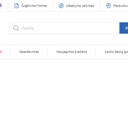
Grąžinimo forma
Užsakymo sekimas
Parduotu
P
S
Išpardavimas
Naujagimio kraitelis
Lauko žaislų gi