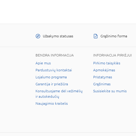
Užsakymo statusas
Grąžinimo forma
BENDRA INFORMACIJA
INFORMACIJA PIRKĖJUI
Apie mus
Pirkimo taisyklės
Parduotuvių kontaktai
Apmokėjimas
Lojalumo programa
Pristatymas
Garantija ir priežiūra
Grąžinimas
Konsultuojame dėl vežimėlių
Susisiekite su mumis
ir autokėdučių
Naujagimio kraitelis