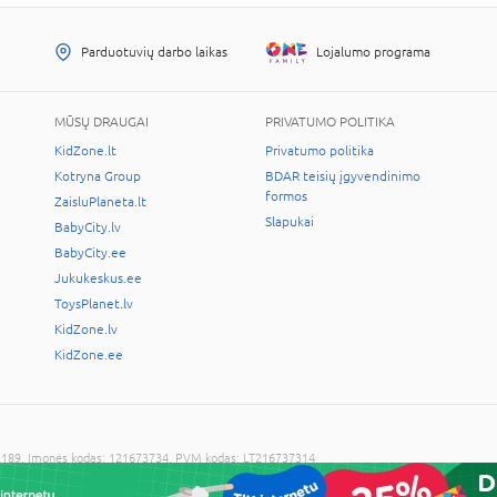
Parduotuvių darbo laikas
Lojalumo programa
MŪSŲ DRAUGAI
PRIVATUMO POLITIKA
KidZone.lt
Privatumo politika
Kotryna Group
BDAR teisių įgyvendinimo
formos
ZaisluPlaneta.lt
Slapukai
BabyCity.lv
BabyCity.ee
Jukukeskus.ee
ToysPlanet.lv
KidZone.lv
KidZone.ee
LT-02189, Įmonės kodas: 121673734, PVM kodas: LT216737314
cijos sutikimo draudžiama