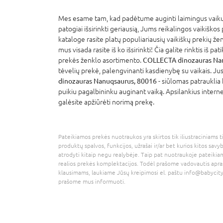
Mes esame tam, kad padėtume auginti laimingus vaikus
patogiai išsirinkti geriausią, Jums reikalingos vaikiškos
kataloge rasite platų populiariausių vaikiškų prekių že
mus visada rasite iš ko išsirinkti! Čia galite rinktis iš p
prekės ženklo asortimento.
COLLECTA dinozauras Na
tėvelių prekė, palengvinanti kasdienybę su vaikais. Jus
dinozauras Nanuqsaurus, 80016
- siūlomas patrauklia 
puikiu pagalbininku auginant vaiką. Apsilankius interne
galėsite apžiūrėti norimą prekę.
Pateikiamos prekės nuotraukos yra skirtos tik iliustraciniams ti
produktų spalvos, funkcijos, užrašai ir/ar bet kurios kitos savy
atrodyti kitaip negu realybėje. Taip pat nuotraukoje pateikiam
realios prekės komplektacijos. Todėl prašome vadovautis apra
klausimams, laukiame Jūsų kreipimosi el. paštu
info@babycity
prašome mus informuoti.