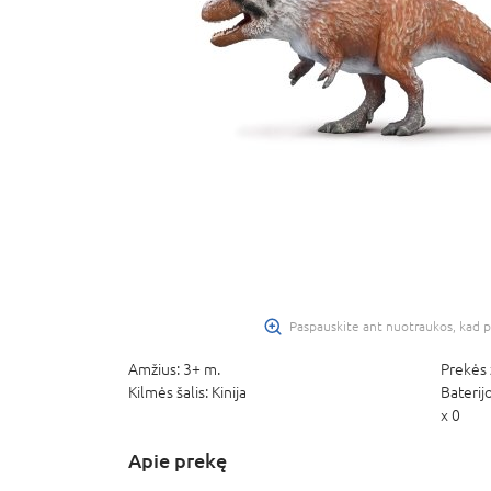
Paspauskite ant nuotraukos, kad p
Amžius:
3+ m.
Prekės 
Kilmės šalis:
Kinija
Baterij
x 0
Apie prekę