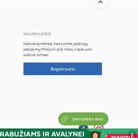
NAUJIENLAIŠKIS
Kiekvieną mėnesį mes turime ypatingų
pasiūlymų! Prisijunk prie mūsų ir apie juos
sužinok pirmas!
Registruotis
Įvertinkite mus
X