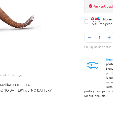
Perkant pap
Norėči
lojalumo pro
Prekių kiekis ribota
Nem
pris
Siunt
per 1
adidintumėte ją
jeigu
nenur
ženklas:
COLLECTA
Nem
os:
NO BATTERY x 0,
NO BATTERY
pristatymas į paštom
60 eur ir daugiau.