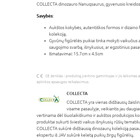
COLLECTA dinozauro Nanuqsaurus, gyvenusio kreidos p
Savybės
:
Aukštos kokybės, autentiškos formos ir dizaino f
kolekciją.
Gyvūnų figūrėlės puikiai tinka mokyti vaikučius ap
saugojimo svarbą, išnykusius, ar egzotinius pas
Išmatavimai: 15.7cm x 4.5cm
CE ženklas - produktą įvertino gamintojas ir jis laikomas 
aplinkos apsaugos reikalavimus.
COLLECTA
COLLECTA yra vienas didžiausių žaislin
visame pasaulyje, veikiantis jau daug
vertinama dėl šiuolaikiškumo ir aukštos produkcijos k
produktai sukurti šviesti vaikus išnykusių rūšių tematik
COLLECTA sukūrė didžiausią dinozaurų kolekciją pasauly
ekspertu iš JAV sukūrė keletą puikių žirgų figūrėlių.