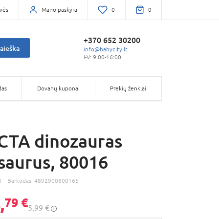
vės
Mano paskyra
0
0
+370 652 30200
aieška
info@babycity.lt
I-V: 9:00-16:00
das
Dovanų kuponai
Prekių ženklai
CTA dinozauras
aurus, 80016
1
Barkodas:
4892900800165
,
79 €
5,99 €