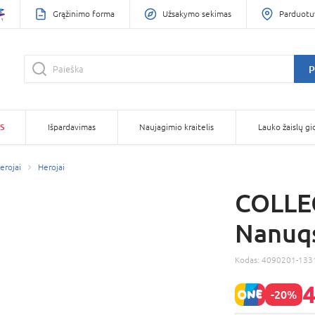
Grąžinimo forma
Užsakymo sekimas
Parduotu
P
S
Išpardavimas
Naujagimio kraitelis
Lauko žaislų gi
herojai
Herojai
COLLE
Nanuqs
Kodas:
4090201-133
4
-20%