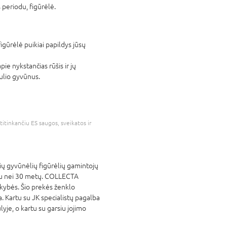
eriodu, figūrėlė.
igūrėlė puikiai papildys jūsų
ie nykstančias rūšis ir jų
aulio gyvūnus.
atitinkančiu ES saugos, sveikatos ir
ių gyvūnėlių figūrėlių gamintojų
iau nei 30 metų. COLLECTA
okybės. Šio prekės ženklo
a. Kartu su JK specialistų pagalba
je, o kartu su garsiu jojimo