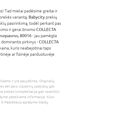
! Tad mielai padėsime greitai ir
 prekės variantą.
Babycity
prekių
nklų pasirinkimą, todėl perkant pas
atikimo ir gerai žinomo
COLLECTA
nuqsaurus, 80016
- jau pamėgta
 dominantis pirkinys -
COLLECTA
kaina, kuris neabejotinai taps
tinėje ar fizinėje parduotuvėje
kslams ir yra pavyzdinės. Originalių
bės dėl savo vizualinių ypatybių gali
a prekės komplektacija gali neatitikti
šyme pateikiama informacija. Kilus
.lt
Pastebėjus aprašymo klaidų