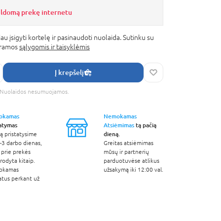
ildomą prekę internetu
au įsigyti kortelę ir pasinaudoti nuolaida. Sutinku su
gramos
sąlygomis ir taisyklėmis
Į krepšelį
s. Nuolaidos nesumuojamos.
okamas
Nemokamas
tatymas
Atsiėmimas
tą pačią
dieną.
ą pristatysime
-3 darbo dienas,
Greitas atsiėmimas
 prie prekės
mūsų ir partnerių
odyta kitaip.
parduotuvėse atlikus
okamas
užsakymą iki 12:00 val.
atus perkant už