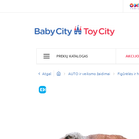
AKCIJO
PREKIŲ KATALOGAS
Atgal
AUTO ir veiksmo žaidimai
Figūrėlės ir 
E-KAINA