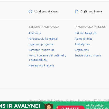
Užsakymo statusas
Grąžinimo forma
BENDRA INFORMACIJA
INFORMACIJA PIRKĖJUI
Apie mus
Pirkimo taisyklės
Parduotuvių kontaktai
Apmokėjimas
Lojalumo programa
Pristatymas
Garantija ir priežiūra
Grąžinimas
Konsultuojame dėl vežimėlių
Susisiekite su mumis
ir autokėdučių
Naujagimio kraitelis
Kotryna Group, UAB
, Dariaus ir Girėno g. 34, Vilnius, LIETUVA, 
© 2026 Visos teisės saugomos. Kopijuoti informaciją be administra