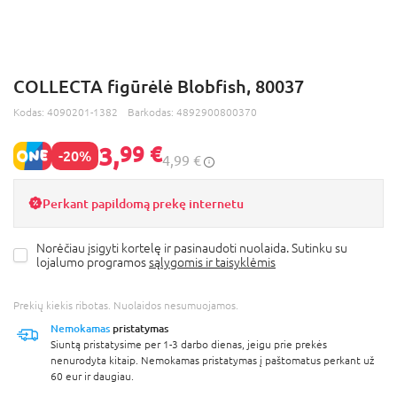
COLLECTA figūrėlė Blobfish, 80037
Kodas:
4090201-1382
Barkodas:
4892900800370
3,
99 €
-20%
4,99 €
Perkant papildomą prekę internetu
Norėčiau įsigyti kortelę ir pasinaudoti nuolaida. Sutinku su
lojalumo programos
sąlygomis ir taisyklėmis
Prekių kiekis ribotas. Nuolaidos nesumuojamos.
Nemokamas
pristatymas
Siuntą pristatysime per 1-3 darbo dienas, jeigu prie prekės
nenurodyta kitaip. Nemokamas pristatymas į paštomatus perkant už
60 eur ir daugiau.