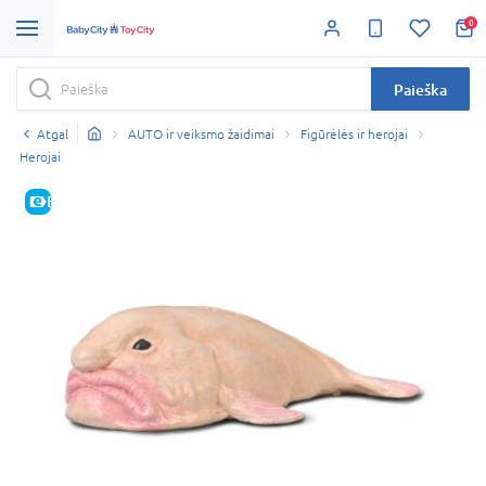
0
Paieška
Atgal
AUTO ir veiksmo žaidimai
Figūrėlės ir herojai
Herojai
E-KAINA