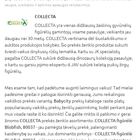
saugos, sveikatos ir aplinkos apsaugos reikalavimus.
COLLECTA
COLLECTA yra vienas didžiausių žaislinių gyvūnėlių
figūrėlių gamintojų visame pasaulyje, veikiantis jau
daugiau nei 30 metų. COLLECTA vertinama dėl šiuolaikiškumo ir
aukštos produkcijos kokybės. Šio prekės ženklo produktai sukurti
šviesti vaikus išnykusių rūšių tematika. Kartu su JK specialistų
pagalba COLLECTA sukūrė didžiausią dinozaurų kolekciją pasaulyje,
o kartu su garsiu jojimo ekspertu iš JAV sukūrė keletą puikių žirgų
figūrėlių.
Mes esame tam, kad padėtume auginti laimingus vaikus! Tad mielai
padėsime greitai ir patogiai išsirinkti geriausią, Jums reikalingos
vaikiškos prekės variantą.
Babycity
prekių kataloge rasite platų
populiariausių vaikiškų prekių ženklų pasirinkimą, todėl perkant pas
mus visada rasite iš ko išsirinkti! Čia galite rinktis iš patikimo ir gerai
žinomo
COLLECTA
prekės ženklo asortimento.
COLLECTA figūrėlė
Blobfish, 80037
- jau pamėgta tėvelių prekė, palengvinanti
kasdienybę su vaikais. Jus dominantis pirkinys -
COLLECTA figūrėlė