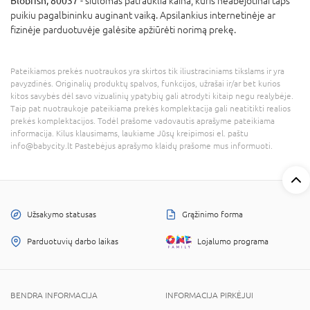
Blobfish, 80037
- siūlomas patrauklia kaina, kuris neabejotinai taps
puikiu pagalbininku auginant vaiką. Apsilankius internetinėje ar
fizinėje parduotuvėje galėsite apžiūrėti norimą prekę.
Pateikiamos prekės nuotraukos yra skirtos tik iliustraciniams tikslams ir yra
pavyzdinės. Originalių produktų spalvos, funkcijos, užrašai ir/ar bet kurios
kitos savybės dėl savo vizualinių ypatybių gali atrodyti kitaip negu realybėje.
Taip pat nuotraukoje pateikiama prekės komplektacija gali neatitikti realios
prekės komplektacijos. Todėl prašome vadovautis aprašyme pateikiama
informacija. Kilus klausimams, laukiame Jūsų kreipimosi el. paštu
info@babycity.lt Pastebėjus aprašymo klaidų prašome mus informuoti.
Užsakymo statusas
Grąžinimo forma
Parduotuvių darbo laikas
Lojalumo programa
BENDRA INFORMACIJA
INFORMACIJA PIRKĖJUI