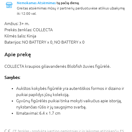
Nemokamas Atsiėmimas
tą pačią dieną.
Greitas atsiėmimas mūsų ir partnerių parduotuvėse atlikus užsakymą
iki 12:00 val.
Amžius:
3+ m.
Prekės ženklas:
COLLECTA
Kilmės šalis:
Kinija
Baterijos:
NO BATTERY x 0,
NO BATTERY x 0
Apie prekę
COLLECTA kraupios giliavandenės Blobfish žuvies figūrėlė.
Savybės
:
Aukštos kokybės figūrėlė yra autentiškos formos ir dizaino ir
puikiai papildys jūsų kolekciją.
Gyvūnų figūrėlės puikiai tinka mokyti vaikučius apie istoriją,
nykstančias rūšis ir jų saugojimo svarbą.
Išmatavimai: 6.4 x 1.7 cm
CE ženklas - produktą įvertino gamintojas ir jis laikomas atitinkančiu ES