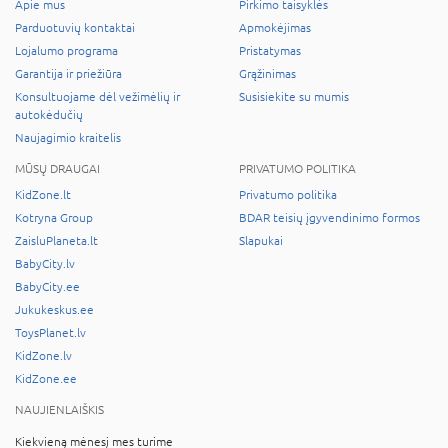
Apie mus
Pirkimo taisyklės
Parduotuvių kontaktai
Apmokėjimas
Lojalumo programa
Pristatymas
Garantija ir priežiūra
Grąžinimas
Konsultuojame dėl vežimėlių ir
Susisiekite su mumis
autokėdučių
Naujagimio kraitelis
MŪSŲ DRAUGAI
PRIVATUMO POLITIKA
KidZone.lt
Privatumo politika
Kotryna Group
BDAR teisių įgyvendinimo formos
ZaisluPlaneta.lt
Slapukai
BabyCity.lv
BabyCity.ee
Jukukeskus.ee
ToysPlanet.lv
KidZone.lv
KidZone.ee
NAUJIENLAIŠKIS
Kiekvieną mėnesį mes turime