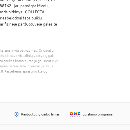
 88762
- jau pamėgta tėvelių
ntis pirkinys -
COLLECTA
 neabejotinai taps puikiu
ar fizinėje parduotuvėje galėsite
kslams ir yra pavyzdinės. Originalių
bės dėl savo vizualinių ypatybių gali
a prekės komplektacija gali neatitikti
šyme pateikiama informacija. Kilus
.lt
Pastebėjus aprašymo klaidų
Parduotuvių darbo laikas
Lojalumo programa