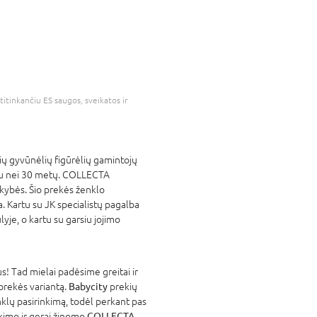
atitinkančiu ES saugos, sveikatos ir
ių gyvūnėlių figūrėlių gamintojų
iau nei 30 metų. COLLECTA
okybės. Šio prekės ženklo
a. Kartu su JK specialistų pagalba
je, o kartu su garsiu jojimo
! Tad mielai padėsime greitai ir
 prekės variantą.
Babycity
prekių
nklų pasirinkimą, todėl perkant pas
atikimo ir gerai žinomo
COLLECTA