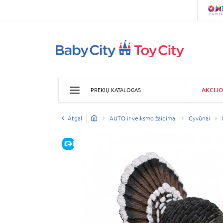
AKCIJO
PREKIŲ KATALOGAS
Atgal
AUTO ir veiksmo žaidimai
Gyvūnai
E-KAINA