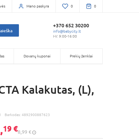
vės
Mano paskyra
0
0
+370 652 30200
aieška
info@babycity.lt
I-V: 9:00-16:00
das
Dovanų kuponai
Prekių ženklai
TA Kalakutas, (L),
1
Barkodas:
4892900887623
,
19 €
8,99 €