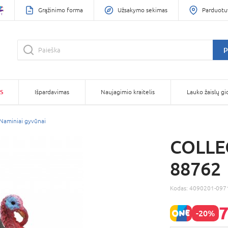
Grąžinimo forma
Užsakymo sekimas
Parduotu
P
S
Išpardavimas
Naujagimio kraitelis
Lauko žaislų gi
Naminiai gyvūnai
COLLEC
88762
Kodas:
4090201-097
7
-20%