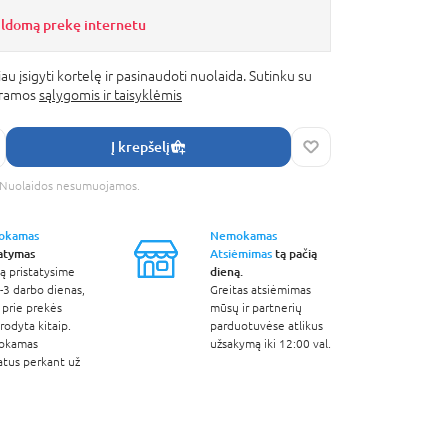
ildomą prekę internetu
au įsigyti kortelę ir pasinaudoti nuolaida. Sutinku su
gramos
sąlygomis ir taisyklėmis
Į krepšelį
s. Nuolaidos nesumuojamos.
okamas
Nemokamas
tatymas
Atsiėmimas
tą pačią
dieną.
ą pristatysime
-3 darbo dienas,
Greitas atsiėmimas
 prie prekės
mūsų ir partnerių
odyta kitaip.
parduotuvėse atlikus
okamas
užsakymą iki 12:00 val.
atus perkant už