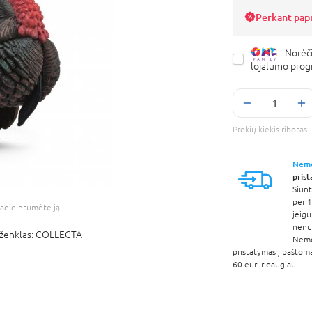
Perkant pap
Norėči
lojalumo pro
Prekių kiekis ribota
Nem
pris
Siunt
per 1
adidintumėte ją
jeigu
nenur
ženklas:
COLLECTA
Nem
pristatymas į paštom
60 eur ir daugiau.