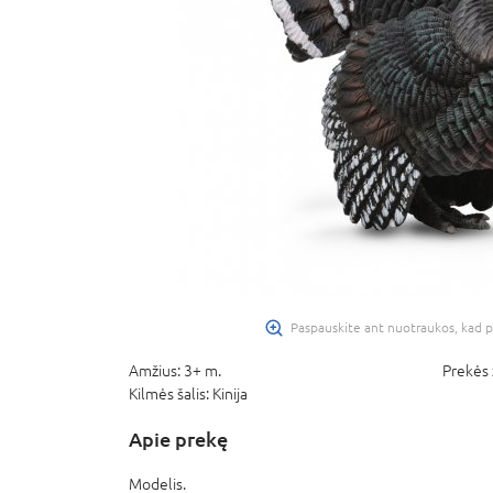
Paspauskite ant nuotraukos, kad p
Amžius:
3+ m.
Prekės 
Kilmės šalis:
Kinija
Apie prekę
Modelis.