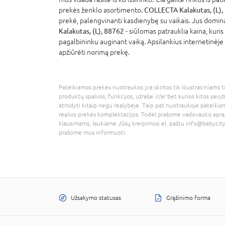
prekės ženklo asortimento.
COLLECTA Kalakutas, (L),
prekė, palengvinanti kasdienybę su vaikais. Jus domina
Kalakutas, (L), 88762
- siūlomas patrauklia kaina, kuris
pagalbininku auginant vaiką. Apsilankius internetinėje 
apžiūrėti norimą prekę.
Pateikiamos prekės nuotraukos yra skirtos tik iliustraciniams ti
produktų spalvos, funkcijos, užrašai ir/ar bet kurios kitos savy
atrodyti kitaip negu realybėje. Taip pat nuotraukoje pateikiam
realios prekės komplektacijos. Todėl prašome vadovautis apra
klausimams, laukiame Jūsų kreipimosi el. paštu
info@babycity
prašome mus informuoti.
Užsakymo statusas
Grąžinimo forma