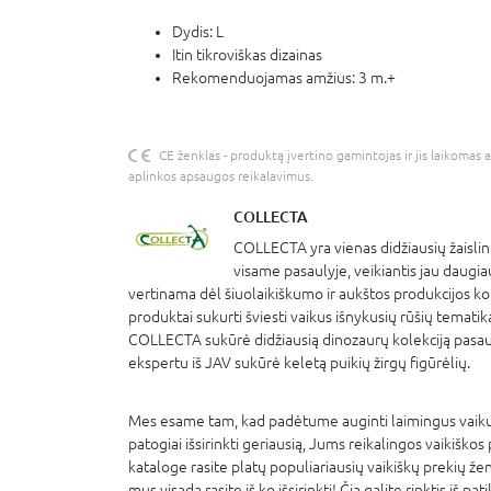
Dydis: L
Itin tikroviškas dizainas
Rekomenduojamas amžius: 3 m.+
CE ženklas - produktą įvertino gamintojas ir jis laikomas 
aplinkos apsaugos reikalavimus.
COLLECTA
COLLECTA yra vienas didžiausių žaislin
visame pasaulyje, veikiantis jau daug
vertinama dėl šiuolaikiškumo ir aukštos produkcijos k
produktai sukurti šviesti vaikus išnykusių rūšių tematik
COLLECTA sukūrė didžiausią dinozaurų kolekciją pasauly
ekspertu iš JAV sukūrė keletą puikių žirgų figūrėlių.
Mes esame tam, kad padėtume auginti laimingus vaikus
patogiai išsirinkti geriausią, Jums reikalingos vaikiškos
kataloge rasite platų populiariausių vaikiškų prekių že
mus visada rasite iš ko išsirinkti! Čia galite rinktis iš p