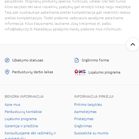
pavyzdinės. Originalių produktų spalvos, funkcijos, užrašai ir/ar bet kurios
kitos savybės dėl savo vizualinių ypatybių gali atrodyti kitaip negu realybėje.
Taip pat nuotraukoje pateikiama prekės komplektacija gali neatitikti realios
prekės komplektacijos. Todėl prašome vadovautis aprašyme pateikiama
informacija. Kilus klausimams, laukiame Jūsų kreipimosi el. paštu
info@babycity.lt Pastebėjus aprašymo klaidų prašome mus informuoti.
Užsakymo statusas
Grąžinimo forma
Parduotuvių darbo laikas
Lojalumo programa
BENDRA INFORMACIJA
INFORMACIJA PIRKĖJUI
Apie mus
Pirkimo taisyklės
Parduotuvių kontaktai
Apmokėjimas
Lojalumo programa
Pristatymas
Garantija ir priežiūra
Grąžinimas
Konsultuojame dėl vežimėlių ir
Susisiekite su mumis
autokėdučių