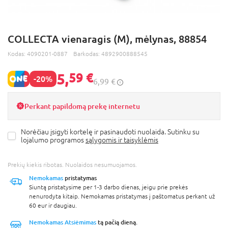
COLLECTA vienaragis (M), mėlynas, 88854
Kodas:
4090201-0887
Barkodas:
4892900888545
5,
59 €
-20%
6,99 €
Perkant papildomą prekę internetu
Norėčiau įsigyti kortelę ir pasinaudoti nuolaida. Sutinku su
lojalumo programos
sąlygomis ir taisyklėmis
Prekių kiekis ribotas. Nuolaidos nesumuojamos.
Nemokamas
pristatymas
Siuntą pristatysime per 1-3 darbo dienas, jeigu prie prekės
nenurodyta kitaip. Nemokamas pristatymas į paštomatus perkant už
60 eur ir daugiau.
Nemokamas Atsiėmimas
tą pačią dieną.