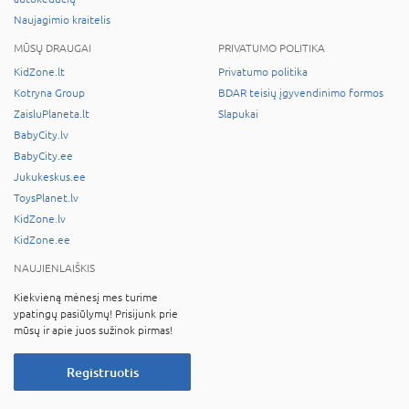
Naujagimio kraitelis
MŪSŲ DRAUGAI
PRIVATUMO POLITIKA
KidZone.lt
Privatumo politika
Kotryna Group
BDAR teisių įgyvendinimo formos
ZaisluPlaneta.lt
Slapukai
BabyCity.lv
BabyCity.ee
Jukukeskus.ee
ToysPlanet.lv
KidZone.lv
KidZone.ee
NAUJIENLAIŠKIS
Kiekvieną mėnesį mes turime
ypatingų pasiūlymų! Prisijunk prie
mūsų ir apie juos sužinok pirmas!
Registruotis