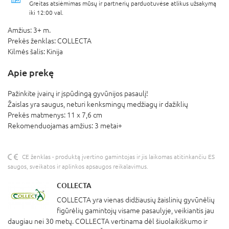
Greitas atsiėmimas mūsų ir partnerių parduotuvėse atlikus užsakymą
iki 12:00 val.
Amžius:
3+ m.
Prekės ženklas:
COLLECTA
Kilmės šalis:
Kinija
Apie prekę
Pažinkite įvairų ir įspūdingą gyvūnijos pasaulį!
Žaislas yra saugus, neturi kenksmingų medžiagų ir dažiklių
Prekės matmenys: 11 x 7,6 cm
Rekomenduojamas amžius: 3 metai+
CE ženklas - produktą įvertino gamintojas ir jis laikomas atitinkančiu ES
saugos, sveikatos ir aplinkos apsaugos reikalavimus.
COLLECTA
COLLECTA yra vienas didžiausių žaislinių gyvūnėlių
figūrėlių gamintojų visame pasaulyje, veikiantis jau
daugiau nei 30 metų. COLLECTA vertinama dėl šiuolaikiškumo ir