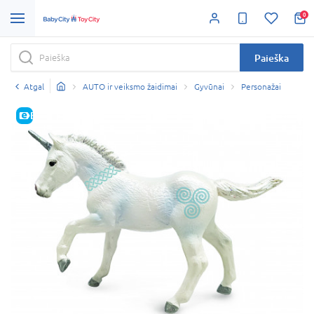
0
Paieška
Atgal
AUTO ir veiksmo žaidimai
Gyvūnai
Personažai
E-KAINA