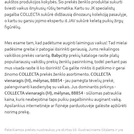
aukštos produkcijos kokybės. Šio prekės ženklo produktai sukurti
šviesti vaikus išnykusių rūšių tematika. Kartu su JK specialistų
pagalba COLLECTA sukūrė didžiausią dinozaurų kolekciją pasaulyje,
o kartu su garsiu jojimo ekspertu iš JAV sukūrė keletą puikių žirgų
figūrėlių.
Mes esame tam, kad padėtume auginti laimingus vaikus! Tad mielai
padėsime greitai ir patogiai išsirinkti geriausią, Jums reikalingos
vaikiškos prekės variantą.
Babycity
prekių kataloge rasite platų
populiariausių vaikiškų prekių ženklų pasirinkimą, todėl perkant pas
mus visada rasite iš ko išsirinkti! Čia galite rinktis iš patikimo ir gerai
žinomo
COLLECTA
prekės ženklo asortimento.
COLLECTA
vienaragis (M), mėlynas, 88854
- jau pamėgta tėvelių prekė,
palengvinanti kasdienybę su vaikais. Jus dominantis pirkinys -
COLLECTA vienaragis (M), mėlynas, 88854
- siūlomas patrauklia
kaina, kuris neabejotinai taps puikiu pagalbininku auginant vaiką.
Apsilankius internetinėje ar fizinėje parduotuvėje galėsite apžiūrėti
norimą prekę.
Pateikiamos prekės nuotraukos yra skirtos tik iliustraciniams tikslams ir yra