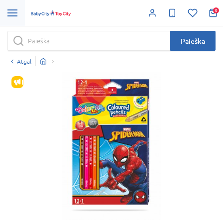
0
Paieška
Atgal
IŠPARDAVIMAS