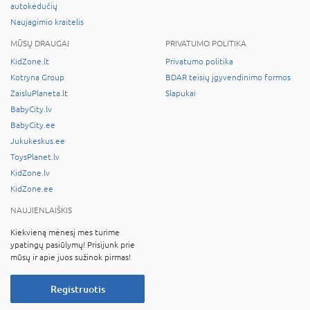
autokėdučių
Naujagimio kraitelis
MŪSŲ DRAUGAI
PRIVATUMO POLITIKA
KidZone.lt
Privatumo politika
Kotryna Group
BDAR teisių įgyvendinimo formos
ZaisluPlaneta.lt
Slapukai
BabyCity.lv
BabyCity.ee
Jukukeskus.ee
ToysPlanet.lv
KidZone.lv
KidZone.ee
NAUJIENLAIŠKIS
Kiekvieną mėnesį mes turime
ypatingų pasiūlymų! Prisijunk prie
mūsų ir apie juos sužinok pirmas!
Registruotis