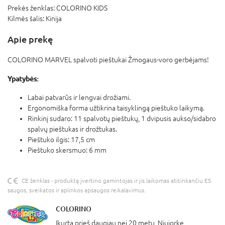
Prekės ženklas:
COLORINO KIDS
Kilmės šalis:
Kinija
Apie prekę
COLORINO MARVEL spalvoti pieštukai Žmogaus-voro gerbėjams!
Ypatybės:
Labai patvarūs ir lengvai drožiami.
Ergonomiška forma užtikrina taisyklingą pieštuko laikymą.
Rinkinį sudaro: 11 spalvotų pieštukų, 1 dvipusis aukso/sidabro
spalvų pieštukas ir drožtukas.
Pieštuko ilgis: 17,5 cm
Pieštuko skersmuo: 6 mm
CE ženklas - produktą įvertino gamintojas ir jis laikomas atitinkančiu ES
saugos, sveikatos ir aplinkos apsaugos reikalavimus.
COLORINO
Įkurta prieš daugiau nei 20 metų, Niujorke,