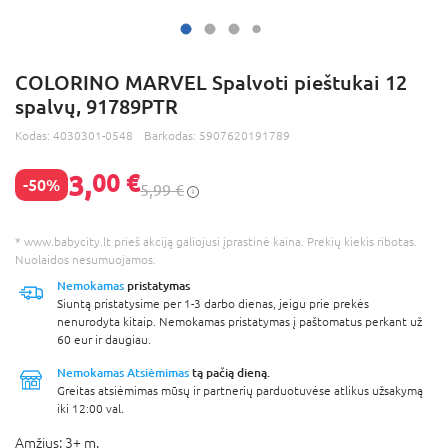
COLORINO MARVEL Spalvoti pieštukai 12
spalvų, 91789PTR
Kodas:
4030301-0548
Barkodas:
5907620191789
3,
00 €
-50%
5,99 €
* www.babycity.lt prieš akciją galiojusi įprastinė kaina. Prekių kiekis ribotas.
Nuolaidos nesumuojamos.
Nemokamas
pristatymas
Siuntą pristatysime per 1-3 darbo dienas, jeigu prie prekės
nenurodyta kitaip. Nemokamas pristatymas į paštomatus perkant už
60 eur ir daugiau.
Nemokamas Atsiėmimas
tą pačią dieną.
Greitas atsiėmimas mūsų ir partnerių parduotuvėse atlikus užsakymą
iki 12:00 val.
Amžius:
3+ m.