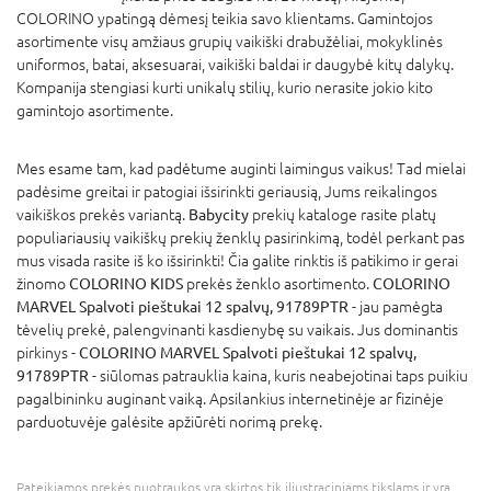
COLORINO ypatingą dėmesį teikia savo klientams. Gamintojos
asortimente visų amžiaus grupių vaikiški drabužėliai, mokyklinės
uniformos, batai, aksesuarai, vaikiški baldai ir daugybė kitų dalykų.
Kompanija stengiasi kurti unikalų stilių, kurio nerasite jokio kito
gamintojo asortimente.
Mes esame tam, kad padėtume auginti laimingus vaikus! Tad mielai
padėsime greitai ir patogiai išsirinkti geriausią, Jums reikalingos
vaikiškos prekės variantą.
Babycity
prekių kataloge rasite platų
populiariausių vaikiškų prekių ženklų pasirinkimą, todėl perkant pas
mus visada rasite iš ko išsirinkti! Čia galite rinktis iš patikimo ir gerai
žinomo
COLORINO KIDS
prekės ženklo asortimento.
COLORINO
MARVEL Spalvoti pieštukai 12 spalvų, 91789PTR
- jau pamėgta
tėvelių prekė, palengvinanti kasdienybę su vaikais. Jus dominantis
pirkinys -
COLORINO MARVEL Spalvoti pieštukai 12 spalvų,
91789PTR
- siūlomas patrauklia kaina, kuris neabejotinai taps puikiu
pagalbininku auginant vaiką. Apsilankius internetinėje ar fizinėje
parduotuvėje galėsite apžiūrėti norimą prekę.
Pateikiamos prekės nuotraukos yra skirtos tik iliustraciniams tikslams ir yra