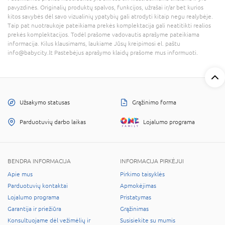
pavyzdinės. Originalių produktų spalvos, funkcijos, užrašai ir/ar bet kurios
kitos savybės dėl savo vizualinių ypatybių gali atrodyti kitaip negu realybėje.
Taip pat nuotraukoje pateikiama prekės komplektacija gali neatitikti realios
prekės komplektacijos. Todėl prašome vadovautis aprašyme pateikiama
informacija. Kilus klausimams, laukiame Jūsų kreipimosi el. paštu
info@babycity.lt Pastebėjus aprašymo klaidų prašome mus informuoti.
Užsakymo statusas
Grąžinimo forma
Parduotuvių darbo laikas
Lojalumo programa
BENDRA INFORMACIJA
INFORMACIJA PIRKĖJUI
Apie mus
Pirkimo taisyklės
Parduotuvių kontaktai
Apmokėjimas
Lojalumo programa
Pristatymas
Garantija ir priežiūra
Grąžinimas
Konsultuojame dėl vežimėlių ir
Susisiekite su mumis