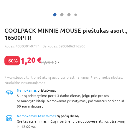
COOLPACK MINNIE MOUSE pieštukas asort.,
16500PTR
Kodas:
4030301-0717
Barkodas:
5903686316500
1,
20 €
-60%
2,99 €
* www.babycity.lt prieš akciją galiojusi įprastinė kaina. Prekių kiekis ribotas.
Nuolaidos nesumuojamos.
Nemokamas
pristatymas
Siuntą pristatysime per 1-3 darbo dienas, jeigu prie prekės
nenurodyta kitaip. Nemokamas pristatymas į paštomatus perkant už
60 eur ir daugiau.
Nemokamas Atsiėmimas
tą pačią dieną.
Greitas atsiėmimas mūsų ir partnerių parduotuvėse atlikus užsakymą
iki 12:00 val.