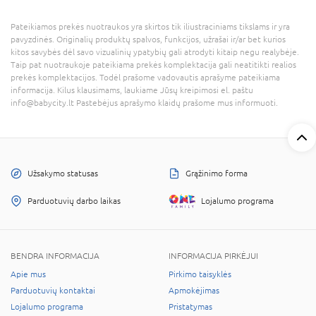
Pateikiamos prekės nuotraukos yra skirtos tik iliustraciniams tikslams ir yra
pavyzdinės. Originalių produktų spalvos, funkcijos, užrašai ir/ar bet kurios
kitos savybės dėl savo vizualinių ypatybių gali atrodyti kitaip negu realybėje.
Taip pat nuotraukoje pateikiama prekės komplektacija gali neatitikti realios
prekės komplektacijos. Todėl prašome vadovautis aprašyme pateikiama
informacija. Kilus klausimams, laukiame Jūsų kreipimosi el. paštu
info@babycity.lt Pastebėjus aprašymo klaidų prašome mus informuoti.
Užsakymo statusas
Grąžinimo forma
Parduotuvių darbo laikas
Lojalumo programa
BENDRA INFORMACIJA
INFORMACIJA PIRKĖJUI
Apie mus
Pirkimo taisyklės
Parduotuvių kontaktai
Apmokėjimas
Lojalumo programa
Pristatymas