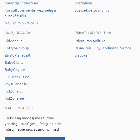
Garantija ir priežiūra
Grąžinimas
Konsultuojame dėl vežimėlių ir
Susisiekite su mumis
autokėdučių
Naujagimio kraitelis
MŪSŲ DRAUGAI
PRIVATUMO POLITIKA
KidZone.lt
Privatumo politika
Kotryna Group
BDAR teisių įgyvendinimo formos
ZaisluPlaneta.lt
Slapukai
BabyCity.lv
BabyCity.ee
Jukukeskus.ee
ToysPlanet.lv
KidZone.lv
KidZone.ee
NAUJIENLAIŠKIS
Kiekvieną mėnesį mes turime
ypatingų pasiūlymų! Prisijunk prie
mūsų ir apie juos sužinok pirmas!