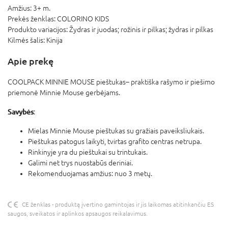
Amžius:
3+ m.
Prekės ženklas:
COLORINO KIDS
Produkto variacijos:
Žydras ir juodas; rožinis ir pilkas; žydras ir pilkas
Kilmės šalis:
Kinija
Apie prekę
COOLPACK MINNIE MOUSE pieštukas– praktiška rašymo ir piešimo
priemonė Minnie Mouse gerbėjams.
Savybės
:
Mielas Minnie Mouse pieštukas su gražiais paveiksliukais.
Pieštukas patogus laikyti, tvirtas grafito centras netrupa.
Rinkinyje yra du pieštukai su trintukais.
Galimi net trys nuostabūs deriniai.
Rekomenduojamas amžius: nuo 3 metų.
CE ženklas - produktą įvertino gamintojas ir jis laikomas atitinkančiu ES
saugos, sveikatos ir aplinkos apsaugos reikalavimus.