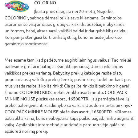
COLORINO
Įkurta prieš daugiau nei 20 metų, Niujorke,
COLORINO ypatingą dėmesį teikia savo klientams. Gamintojos
asortimente visų amžiaus grupių vaikiški drabužėliai, mokyklinės
uniformos, batai, aksesuarai, vaikiški baldai ir daugybė kitų dalykų.
Kompanija stengiasi kurti unikalų stilių, kurio nerasite jokio kito
gamintojo asortimente.
Mes esame tam, kad padėtume auginti laimingus vaikus! Tad mielai
padėsime greitai ir patogiai išsirinkti geriausią, Jums reikalingos
vaikiškos prekės variantą.
Babycity
prekių kataloge rasite platų
populiariausių vaikiškų prekių ženklų pasirinkimą, todėl perkant pas
mus visada rasite iš ko išsirinkti! Čia galite rinktis iš patikimo ir gerai
žinomo
COLORINO KIDS
prekės ženklo asortimento.
COOLPACK
MINNIE MOUSE pieštukas asort., 16500PTR
- jau pamėgta tėvelių
prekė, palengvinanti kasdienybę su vaikais. Jus dominantis pirkinys -
COOLPACK MINNIE MOUSE pieštukas asort., 16500PTR
- siūlomas
patrauklia kaina, kuris neabejotinai taps puikiu pagalbininku auginant
vaiką. Apsilankius internetinėje ar fizinėje parduotuvėje galėsite
apžiūrėti norimą prekę.