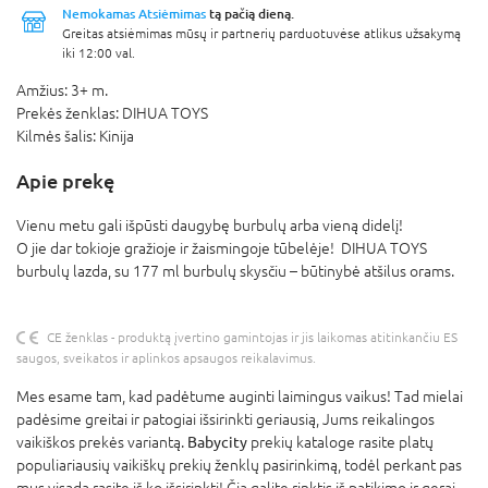
Nemokamas Atsiėmimas
tą pačią dieną.
Greitas atsiėmimas mūsų ir partnerių parduotuvėse atlikus užsakymą
iki 12:00 val.
Amžius:
3+ m.
Prekės ženklas:
DIHUA TOYS
Kilmės šalis:
Kinija
Apie prekę
Vienu metu gali išpūsti daugybę burbulų arba vieną didelį!
O jie dar tokioje gražioje ir žaismingoje tūbelėje! DIHUA TOYS
burbulų lazda, su 177 ml burbulų skysčiu – būtinybė atšilus orams.
CE ženklas - produktą įvertino gamintojas ir jis laikomas atitinkančiu ES
saugos, sveikatos ir aplinkos apsaugos reikalavimus.
Mes esame tam, kad padėtume auginti laimingus vaikus! Tad mielai
padėsime greitai ir patogiai išsirinkti geriausią, Jums reikalingos
vaikiškos prekės variantą.
Babycity
prekių kataloge rasite platų
populiariausių vaikiškų prekių ženklų pasirinkimą, todėl perkant pas
mus visada rasite iš ko išsirinkti! Čia galite rinktis iš patikimo ir gerai