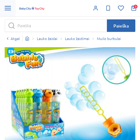
0
Paieška
Atgal
Lauko žaislai
Lauko žaidimai
Muilo burbulai
E-KAINA