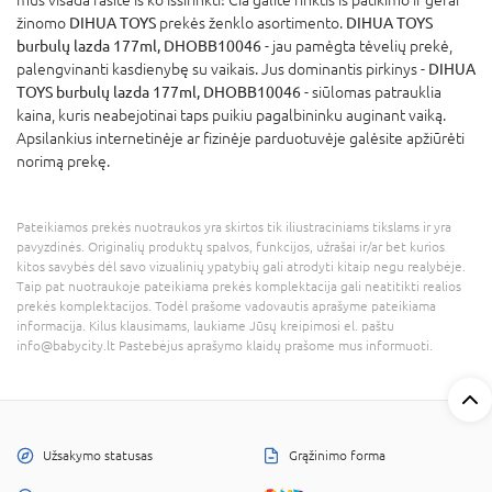
žinomo
DIHUA TOYS
prekės ženklo asortimento.
DIHUA TOYS
burbulų lazda 177ml, DHOBB10046
- jau pamėgta tėvelių prekė,
palengvinanti kasdienybę su vaikais. Jus dominantis pirkinys -
DIHUA
TOYS burbulų lazda 177ml, DHOBB10046
- siūlomas patrauklia
kaina, kuris neabejotinai taps puikiu pagalbininku auginant vaiką.
Apsilankius internetinėje ar fizinėje parduotuvėje galėsite apžiūrėti
norimą prekę.
Pateikiamos prekės nuotraukos yra skirtos tik iliustraciniams tikslams ir yra
pavyzdinės. Originalių produktų spalvos, funkcijos, užrašai ir/ar bet kurios
kitos savybės dėl savo vizualinių ypatybių gali atrodyti kitaip negu realybėje.
Taip pat nuotraukoje pateikiama prekės komplektacija gali neatitikti realios
prekės komplektacijos. Todėl prašome vadovautis aprašyme pateikiama
informacija. Kilus klausimams, laukiame Jūsų kreipimosi el. paštu
info@babycity.lt Pastebėjus aprašymo klaidų prašome mus informuoti.
Užsakymo statusas
Grąžinimo forma