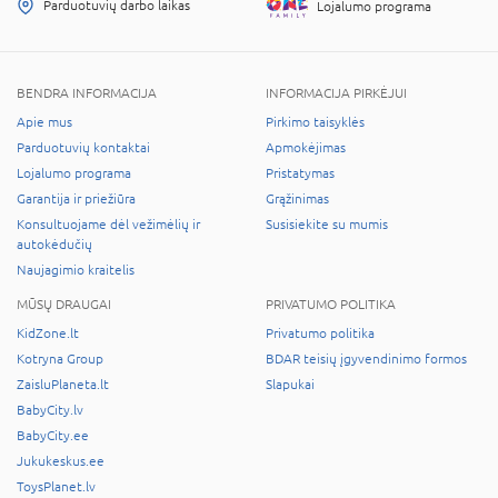
Parduotuvių darbo laikas
Lojalumo programa
BENDRA INFORMACIJA
INFORMACIJA PIRKĖJUI
Apie mus
Pirkimo taisyklės
Parduotuvių kontaktai
Apmokėjimas
Lojalumo programa
Pristatymas
Garantija ir priežiūra
Grąžinimas
Konsultuojame dėl vežimėlių ir
Susisiekite su mumis
autokėdučių
Naujagimio kraitelis
MŪSŲ DRAUGAI
PRIVATUMO POLITIKA
KidZone.lt
Privatumo politika
Kotryna Group
BDAR teisių įgyvendinimo formos
ZaisluPlaneta.lt
Slapukai
BabyCity.lv
BabyCity.ee
Jukukeskus.ee
ToysPlanet.lv