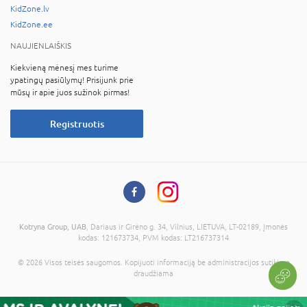
KidZone.lv
KidZone.ee
NAUJIENLAIŠKIS
Kiekvieną mėnesį mes turime
ypatingų pasiūlymų! Prisijunk prie
mūsų ir apie juos sužinok pirmas!
Registruotis
Kotryna Group, UAB
, Dariaus ir Girėno g. 34, Vilnius, LIETUVA, LT-02189, Įmonės
kodas: 121673734, PVM kodas: LT216737314
© 2026 Visos teisės saugomos. Kopijuoti informaciją be administracijos sutikimo
draudžiama