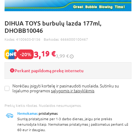
DIHUA TOYS burbulų lazda 177ml,
DHOBB10046
Kodas:
4100605-0156
Barkodas:
6666000100467
3,
19 €
-20%
3,99 €
Perkant papildomą prekę internetu
Norėčiau įsigyti kortelę ir pasinaudoti nuolaida. Sutinku su
lojalumo programos
sąlygomis ir taisyklėmis
Prekių kiekis ribotas. Nuolaidos nesumuojamos.
Nemokamas
pristatymas
Siuntą pristatysime per 1-3 darbo dienas, jeigu prie prekės
nenurodyta kitaip. Nemokamas pristatymas į paštomatus perkant už
60 eur ir daugiau.