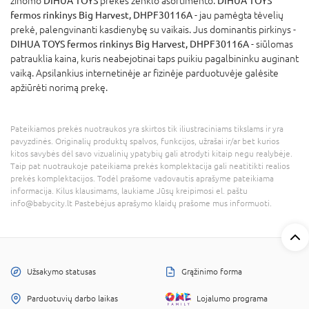
žinomo
DIHUA TOYS
prekės ženklo asortimento.
DIHUA TOYS
fermos rinkinys Big Harvest, DHPF30116A
- jau pamėgta tėvelių
prekė, palengvinanti kasdienybę su vaikais. Jus dominantis pirkinys -
DIHUA TOYS fermos rinkinys Big Harvest, DHPF30116A
- siūlomas
patrauklia kaina, kuris neabejotinai taps puikiu pagalbininku auginant
vaiką. Apsilankius internetinėje ar fizinėje parduotuvėje galėsite
apžiūrėti norimą prekę.
Pateikiamos prekės nuotraukos yra skirtos tik iliustraciniams tikslams ir yra
pavyzdinės. Originalių produktų spalvos, funkcijos, užrašai ir/ar bet kurios
kitos savybės dėl savo vizualinių ypatybių gali atrodyti kitaip negu realybėje.
Taip pat nuotraukoje pateikiama prekės komplektacija gali neatitikti realios
prekės komplektacijos. Todėl prašome vadovautis aprašyme pateikiama
informacija. Kilus klausimams, laukiame Jūsų kreipimosi el. paštu
info@babycity.lt Pastebėjus aprašymo klaidų prašome mus informuoti.
Užsakymo statusas
Grąžinimo forma
Parduotuvių darbo laikas
Lojalumo programa