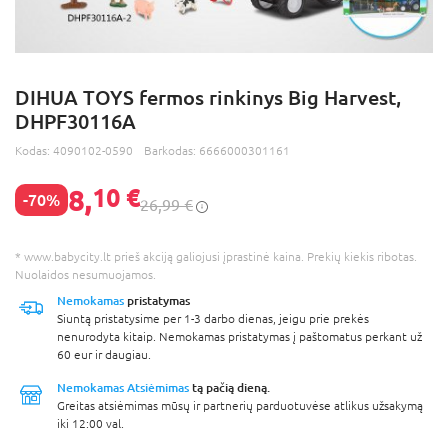
DIHUA TOYS fermos rinkinys Big Harvest,
DHPF30116A
Kodas:
4090102-0590
Barkodas:
6666000301161
8,
10 €
-70%
26,99 €
* www.babycity.lt prieš akciją galiojusi įprastinė kaina. Prekių kiekis ribotas.
Nuolaidos nesumuojamos.
Nemokamas
pristatymas
Siuntą pristatysime per 1-3 darbo dienas, jeigu prie prekės
nenurodyta kitaip. Nemokamas pristatymas į paštomatus perkant už
60 eur ir daugiau.
Nemokamas Atsiėmimas
tą pačią dieną.
Greitas atsiėmimas mūsų ir partnerių parduotuvėse atlikus užsakymą
iki 12:00 val.