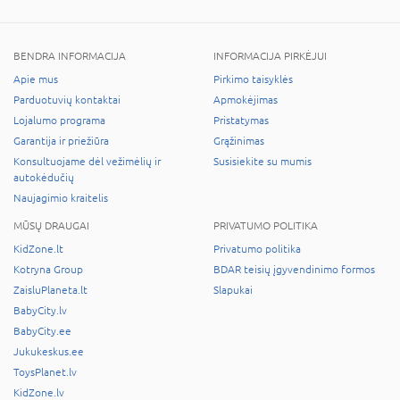
BENDRA INFORMACIJA
INFORMACIJA PIRKĖJUI
Apie mus
Pirkimo taisyklės
Parduotuvių kontaktai
Apmokėjimas
Lojalumo programa
Pristatymas
Garantija ir priežiūra
Grąžinimas
Konsultuojame dėl vežimėlių ir
Susisiekite su mumis
autokėdučių
Naujagimio kraitelis
MŪSŲ DRAUGAI
PRIVATUMO POLITIKA
KidZone.lt
Privatumo politika
Kotryna Group
BDAR teisių įgyvendinimo formos
ZaisluPlaneta.lt
Slapukai
BabyCity.lv
BabyCity.ee
Jukukeskus.ee
ToysPlanet.lv
KidZone.lv