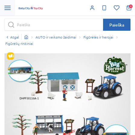
0
Paieška
Atgal
AUTO ir veiksmo žaidimai
Figūrėlės ir herojai
Figūrėlių rinkiniai
IŠPARDAVIMAS