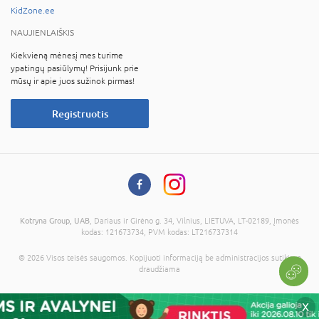
KidZone.ee
NAUJIENLAIŠKIS
Kiekvieną mėnesį mes turime
ypatingų pasiūlymų! Prisijunk prie
mūsų ir apie juos sužinok pirmas!
Registruotis
Kotryna Group, UAB
, Dariaus ir Girėno g. 34, Vilnius, LIETUVA, LT-02189, Įmonės
kodas: 121673734, PVM kodas: LT216737314
© 2026 Visos teisės saugomos. Kopijuoti informaciją be administracijos sutikimo
draudžiama
X
Į krepšelį