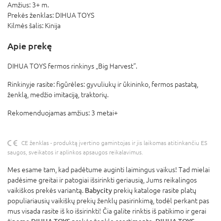
Amžius:
3+ m.
Prekės ženklas:
DIHUA TOYS
Kilmės šalis:
Kinija
Apie prekę
DIHUA TOYS fermos rinkinys „Big Harvest“.
Rinkinyje rasite: figūrėles: gyvuliukų ir ūkininko, fermos pastatą,
ženklą, medžio imitaciją, traktorių.
Rekomenduojamas amžius: 3 metai+
CE ženklas - produktą įvertino gamintojas ir jis laikomas atitinkančiu ES
saugos, sveikatos ir aplinkos apsaugos reikalavimus.
Mes esame tam, kad padėtume auginti laimingus vaikus! Tad mielai
padėsime greitai ir patogiai išsirinkti geriausią, Jums reikalingos
vaikiškos prekės variantą.
Babycity
prekių kataloge rasite platų
populiariausių vaikiškų prekių ženklų pasirinkimą, todėl perkant pas
mus visada rasite iš ko išsirinkti! Čia galite rinktis iš patikimo ir gerai