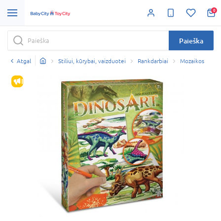
0
Paieška
Atgal
Stiliui, kūrybai, vaizduotei
Rankdarbiai
Mozaikos
IŠPARDAVIMAS