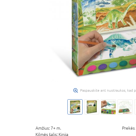
Paspauskite ant nuotraukos, kad p
Amžius:
7+ m.
Prekės 
Kilmės šalis:
Kinija