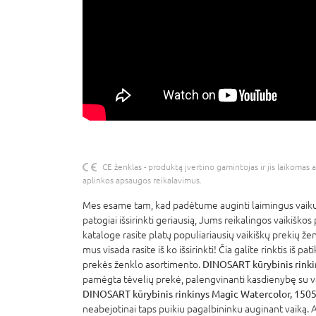
CE ženklas - produktą įvertino gamintojas ir jis laikomas 
aplinkos apsaugos reikalavimus.
Mes esame tam, kad padėtume auginti laimingus vaikus
patogiai išsirinkti geriausią, Jums reikalingos vaikiškos
kataloge rasite platų populiariausių vaikiškų prekių že
mus visada rasite iš ko išsirinkti! Čia galite rinktis iš p
prekės ženklo asortimento.
DINOSART kūrybinis rinki
pamėgta tėvelių prekė, palengvinanti kasdienybę su vai
DINOSART kūrybinis rinkinys Magic Watercolor, 150
neabejotinai taps puikiu pagalbininku auginant vaiką. A