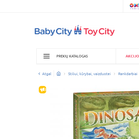
AKCIJO
PREKIŲ KATALOGAS
Atgal
Stiliui, kūrybai, vaizduotei
Rankdarbiai
IŠPARDAVIMAS