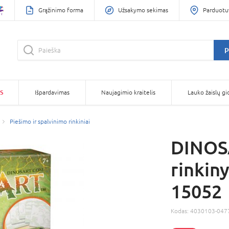
Grąžinimo forma
Užsakymo sekimas
Parduotu
P
S
Išpardavimas
Naujagimio kraitelis
Lauko žaislų gi
Piešimo ir spalvinimo rinkiniai
DINOSA
rinkin
15052
Kodas:
4030103-047