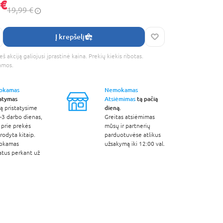
 €
19,99 €
Į krepšelį
š akciją galiojusi įprastinė kaina. Prekių kiekis ribotas.
amos.
okamas
Nemokamas
tatymas
Atsiėmimas
tą pačią
dieną.
ą pristatysime
-3 darbo dienas,
Greitas atsiėmimas
 prie prekės
mūsų ir partnerių
odyta kitaip.
parduotuvėse atlikus
okamas
užsakymą iki 12:00 val.
atus perkant už