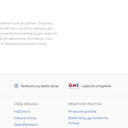
kslams ir yra pavyzdinės. Originalių
bės dėl savo vizualinių ypatybių gali
a prekės komplektacija gali neatitikti
šyme pateikiama informacija. Kilus
.lt
Pastebėjus aprašymo klaidų
Parduotuvių darbo laikas
Lojalumo programa
MŪSŲ DRAUGAI
PRIVATUMO POLITIKA
KidZone.lt
Privatumo politika
Kotryna Group
BDAR teisių įgyvendinimo
formos
ZaisluPlaneta.lt