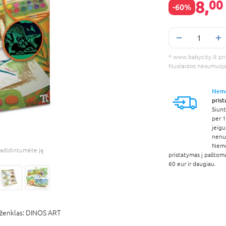
8,
00
-60%
* www.babycity.lt prie
Nuolaidos nesumuoj
Nem
pris
Siunt
per 1
jeigu
nenur
Nem
adidintumėte ją
pristatymas į paštom
60 eur ir daugiau.
ženklas:
DINOS ART