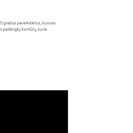
 gražius paveikslėlius, kuriuos
žais padengtų kontūrų, kurie