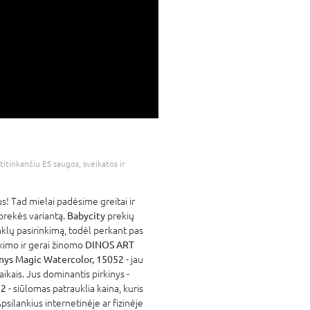
atitinkančiu ES saugos, sveikatos ir
! Tad mielai padėsime greitai ir
 prekės variantą.
Babycity
prekių
nklų pasirinkimą, todėl perkant pas
atikimo ir gerai žinomo
DINOS ART
nys Magic Watercolor, 15052
- jau
kais. Jus dominantis pirkinys -
52
- siūlomas patrauklia kaina, kuris
psilankius internetinėje ar fizinėje