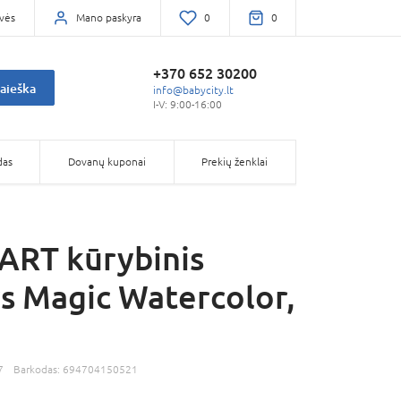
vės
Mano paskyra
0
0
+370 652 30200
aieška
info@babycity.lt
I-V: 9:00-16:00
das
Dovanų kuponai
Prekių ženklai
RT kūrybinis
ys Magic Watercolor,
7
Barkodas:
694704150521