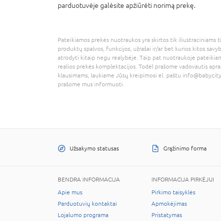
parduotuvėje galėsite apžiūrėti norimą prekę.
Pateikiamos prekės nuotraukos yra skirtos tik iliustraciniams ti
produktų spalvos, funkcijos, užrašai ir/ar bet kurios kitos savy
atrodyti kitaip negu realybėje. Taip pat nuotraukoje pateikiam
realios prekės komplektacijos. Todėl prašome vadovautis apra
klausimams, laukiame Jūsų kreipimosi el. paštu
info@babycity
prašome mus informuoti.
Užsakymo statusas
Grąžinimo forma
BENDRA INFORMACIJA
INFORMACIJA PIRKĖJUI
Apie mus
Pirkimo taisyklės
Parduotuvių kontaktai
Apmokėjimas
Lojalumo programa
Pristatymas