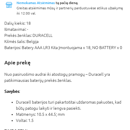
Nemokamas Atsiėmimas
tą pačią dieną.
Greitas atsiėmimas mūsų ir partnerių parduotuvėse atlikus užsakymą
iki 12:00 val.
Dalių kiekis:
18
Išmatavimai:
-
Prekės ženklas:
DURACELL
Kilmės šalis:
Belgija
Baterijos:
Batery AAA LR3 Kita Įmontuojama x 18,
NO BATTERY x 0
Apie prekę
Nuo pasiruošimo audrai iki atostogų pramogų – Duracell yra
patikimiausias baterijų prekės ženklas.
Savybės
:
Duracell baterijos turi pakartotitai uždaromas pakuotes, kad
būtų patogu laikyti ir lengva pasiekti.
Matmenys: 10.5 x 44.5; mm
Voltai: 1.5