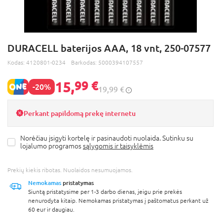
DURACELL baterijos AAA, 18 vnt, 250-07577
Kodas:
4120801-0234
Barkodas:
5000394107557
15,
99 €
-20%
19,99 €
Perkant papildomą prekę internetu
Norėčiau įsigyti kortelę ir pasinaudoti nuolaida. Sutinku su
lojalumo programos
sąlygomis ir taisyklėmis
Prekių kiekis ribotas. Nuolaidos nesumuojamos.
Nemokamas
pristatymas
Siuntą pristatysime per 1-3 darbo dienas, jeigu prie prekės
nenurodyta kitaip. Nemokamas pristatymas į paštomatus perkant už
60 eur ir daugiau.