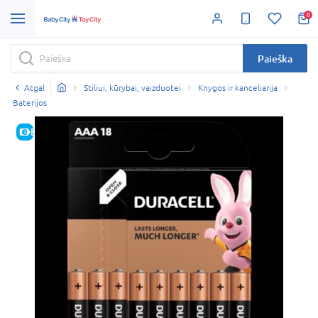
0
Paieška
Atgal
Stiliui, kūrybai, vaizduotei
Knygos ir kanceliarija
Baterijos
E-KAINA