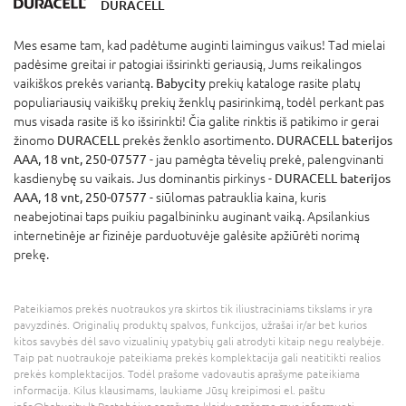
DURACELL
Mes esame tam, kad padėtume auginti laimingus vaikus! Tad mielai
padėsime greitai ir patogiai išsirinkti geriausią, Jums reikalingos
vaikiškos prekės variantą.
Babycity
prekių kataloge rasite platų
populiariausių vaikiškų prekių ženklų pasirinkimą, todėl perkant pas
mus visada rasite iš ko išsirinkti! Čia galite rinktis iš patikimo ir gerai
žinomo
DURACELL
prekės ženklo asortimento.
DURACELL baterijos
AAA, 18 vnt, 250-07577
- jau pamėgta tėvelių prekė, palengvinanti
kasdienybę su vaikais. Jus dominantis pirkinys -
DURACELL baterijos
AAA, 18 vnt, 250-07577
- siūlomas patrauklia kaina, kuris
neabejotinai taps puikiu pagalbininku auginant vaiką. Apsilankius
internetinėje ar fizinėje parduotuvėje galėsite apžiūrėti norimą
prekę.
Pateikiamos prekės nuotraukos yra skirtos tik iliustraciniams tikslams ir yra
pavyzdinės. Originalių produktų spalvos, funkcijos, užrašai ir/ar bet kurios
kitos savybės dėl savo vizualinių ypatybių gali atrodyti kitaip negu realybėje.
Taip pat nuotraukoje pateikiama prekės komplektacija gali neatitikti realios
prekės komplektacijos. Todėl prašome vadovautis aprašyme pateikiama
informacija. Kilus klausimams, laukiame Jūsų kreipimosi el. paštu