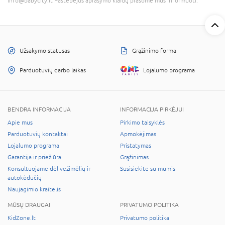
info@babycity.lt Pastebėjus aprašymo klaidų prašome mus informuoti.
Užsakymo statusas
Grąžinimo forma
Parduotuvių darbo laikas
Lojalumo programa
BENDRA INFORMACIJA
INFORMACIJA PIRKĖJUI
Apie mus
Pirkimo taisyklės
Parduotuvių kontaktai
Apmokėjimas
Lojalumo programa
Pristatymas
Garantija ir priežiūra
Grąžinimas
Konsultuojame dėl vežimėlių ir
Susisiekite su mumis
autokėdučių
Naujagimio kraitelis
MŪSŲ DRAUGAI
PRIVATUMO POLITIKA
KidZone.lt
Privatumo politika