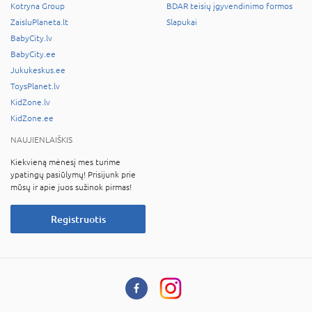
Kotryna Group
BDAR teisių įgyvendinimo formos
ZaisluPlaneta.lt
Slapukai
BabyCity.lv
BabyCity.ee
Jukukeskus.ee
ToysPlanet.lv
KidZone.lv
KidZone.ee
NAUJIENLAIŠKIS
Kiekvieną mėnesį mes turime
ypatingų pasiūlymų! Prisijunk prie
mūsų ir apie juos sužinok pirmas!
Registruotis