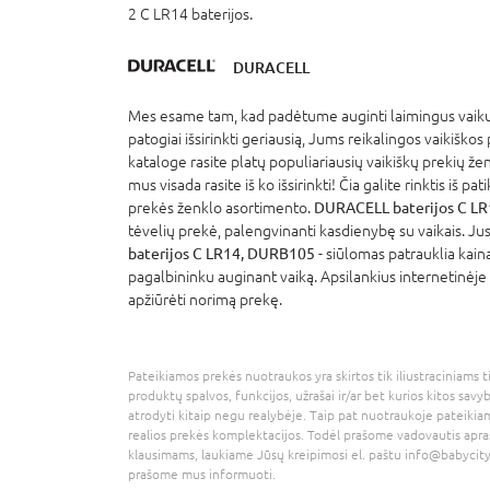
2 C LR14 baterijos.
DURACELL
Mes esame tam, kad padėtume auginti laimingus vaikus
patogiai išsirinkti geriausią, Jums reikalingos vaikiškos
kataloge rasite platų populiariausių vaikiškų prekių že
mus visada rasite iš ko išsirinkti! Čia galite rinktis iš p
prekės ženklo asortimento.
DURACELL baterijos C L
tėvelių prekė, palengvinanti kasdienybę su vaikais. Jus
baterijos C LR14, DURB105
- siūlomas patrauklia kaina
pagalbininku auginant vaiką. Apsilankius internetinėje 
apžiūrėti norimą prekę.
Pateikiamos prekės nuotraukos yra skirtos tik iliustraciniams ti
produktų spalvos, funkcijos, užrašai ir/ar bet kurios kitos savy
atrodyti kitaip negu realybėje. Taip pat nuotraukoje pateikiam
realios prekės komplektacijos. Todėl prašome vadovautis apra
klausimams, laukiame Jūsų kreipimosi el. paštu
info@babycity
prašome mus informuoti.