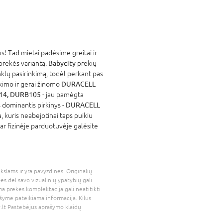
! Tad mielai padėsime greitai ir
 prekės variantą.
Babycity
prekių
nklų pasirinkimą, todėl perkant pas
atikimo ir gerai žinomo
DURACELL
R14, DURB105
- jau pamėgta
 dominantis pirkinys -
DURACELL
, kuris neabejotinai taps puikiu
ar fizinėje parduotuvėje galėsite
kslams ir yra pavyzdinės. Originalių
bės dėl savo vizualinių ypatybių gali
a prekės komplektacija gali neatitikti
šyme pateikiama informacija. Kilus
.lt
Pastebėjus aprašymo klaidų