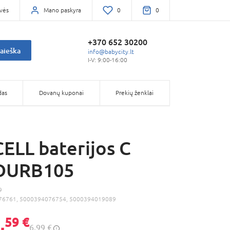
vės
Mano paskyra
0
0
+370 652 30200
aieška
info@babycity.lt
I-V: 9:00-16:00
das
Dovanų kuponai
Prekių ženklai
LL baterijos C
 DURB105
9
76761, 5000394076754, 5000394019089
,
59 €
6,99 €