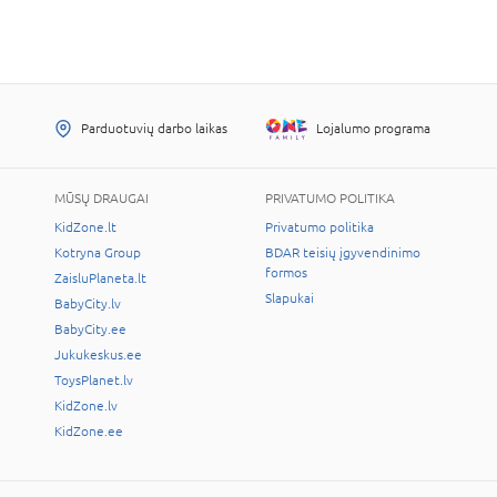
Parduotuvių darbo laikas
Lojalumo programa
MŪSŲ DRAUGAI
PRIVATUMO POLITIKA
KidZone.lt
Privatumo politika
Kotryna Group
BDAR teisių įgyvendinimo
formos
ZaisluPlaneta.lt
Slapukai
BabyCity.lv
BabyCity.ee
Jukukeskus.ee
ToysPlanet.lv
KidZone.lv
KidZone.ee