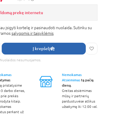
ildomą prekę internetu
au įsigyti kortelę ir pasinaudoti nuolaida. Sutinku su
gramos
sąlygomis ir taisyklėmis
Į krepšelį
s. Nuolaidos nesumuojamos.
okamas
Nemokamas
tatymas
Atsiėmimas
tą pačią
dieną.
ą pristatysime
-3 darbo dienas,
Greitas atsiėmimas
 prie prekės
mūsų ir partnerių
odyta kitaip.
parduotuvėse atlikus
okamas
užsakymą iki 12:00 val.
atus perkant už