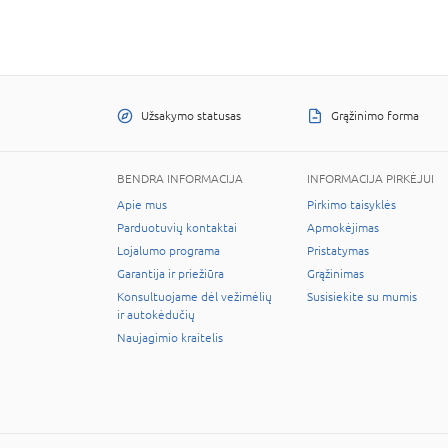
Užsakymo statusas
Grąžinimo forma
BENDRA INFORMACIJA
INFORMACIJA PIRKĖJUI
Apie mus
Pirkimo taisyklės
Parduotuvių kontaktai
Apmokėjimas
Lojalumo programa
Pristatymas
Garantija ir priežiūra
Grąžinimas
Konsultuojame dėl vežimėlių
Susisiekite su mumis
ir autokėdučių
Naujagimio kraitelis