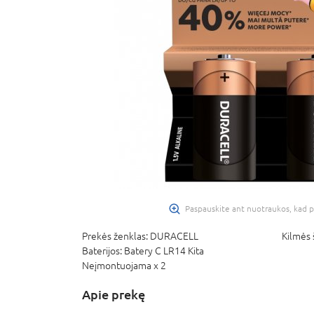
Paspauskite ant nuotraukos, kad p
Prekės ženklas:
DURACELL
Kilmės 
Baterijos:
Batery C LR14 Kita
Neįmontuojama x 2
Apie prekę