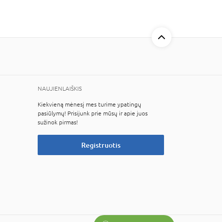
NAUJIENLAIŠKIS
Kiekvieną mėnesį mes turime ypatingų
pasiūlymų! Prisijunk prie mūsų ir apie juos
sužinok pirmas!
Registruotis