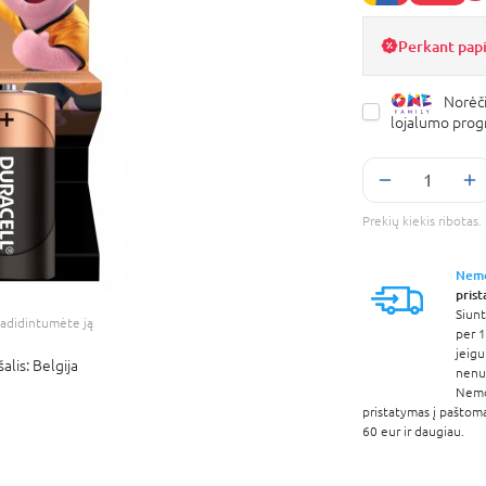
Perkant pap
Norėči
lojalumo pro
Prekių kiekis ribota
Nem
pris
Siunt
adidintumėte ją
per 1
jeigu
šalis:
Belgija
nenur
Nem
pristatymas į paštom
60 eur ir daugiau.