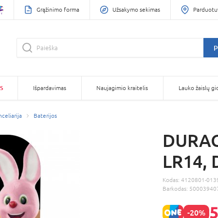
Grąžinimo forma
Užsakymo sekimas
Parduotu
P
S
Išpardavimas
Naujagimio kraitelis
Lauko žaislų gi
celiarija
Baterijos
DURACE
LR14,
Kodas:
4120801-013
Barkodas:
50003940
5
-20%