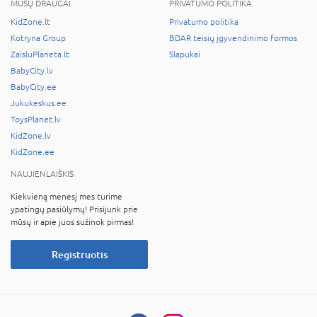
MŪSŲ DRAUGAI
PRIVATUMO POLITIKA
KidZone.lt
Privatumo politika
Kotryna Group
BDAR teisių įgyvendinimo formos
ZaisluPlaneta.lt
Slapukai
BabyCity.lv
BabyCity.ee
Jukukeskus.ee
ToysPlanet.lv
KidZone.lv
KidZone.ee
NAUJIENLAIŠKIS
Kiekvieną mėnesį mes turime
ypatingų pasiūlymų! Prisijunk prie
mūsų ir apie juos sužinok pirmas!
Registruotis