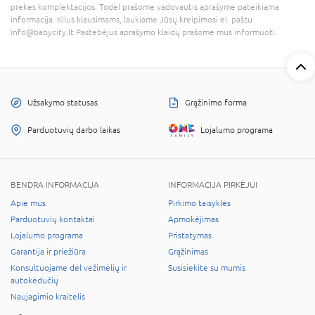
prekės komplektacijos. Todėl prašome vadovautis aprašyme pateikiama
informacija. Kilus klausimams, laukiame Jūsų kreipimosi el. paštu
info@babycity.lt Pastebėjus aprašymo klaidų prašome mus informuoti.
Užsakymo statusas
Grąžinimo forma
Parduotuvių darbo laikas
Lojalumo programa
BENDRA INFORMACIJA
INFORMACIJA PIRKĖJUI
Apie mus
Pirkimo taisyklės
Parduotuvių kontaktai
Apmokėjimas
Lojalumo programa
Pristatymas
Garantija ir priežiūra
Grąžinimas
Konsultuojame dėl vežimėlių ir
Susisiekite su mumis
autokėdučių
Naujagimio kraitelis