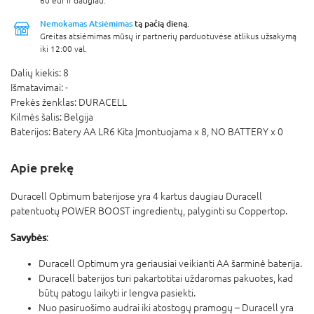
60 eur ir daugiau.
Nemokamas Atsiėmimas
tą pačią dieną.
Greitas atsiėmimas mūsų ir partnerių parduotuvėse atlikus užsakymą
iki 12:00 val.
Dalių kiekis:
8
Išmatavimai:
-
Prekės ženklas:
DURACELL
Kilmės šalis:
Belgija
Baterijos:
Batery AA LR6 Kita Įmontuojama x 8,
NO BATTERY x 0
Apie prekę
Duracell Optimum baterijose yra 4 kartus daugiau Duracell
patentuotų POWER BOOST ingredientų, palyginti su Coppertop.
Savybės
:
Duracell Optimum yra geriausiai veikianti AA šarminė baterija.
Duracell baterijos turi pakartotitai uždaromas pakuotes, kad
būtų patogu laikyti ir lengva pasiekti.
Nuo pasiruošimo audrai iki atostogų pramogų – Duracell yra