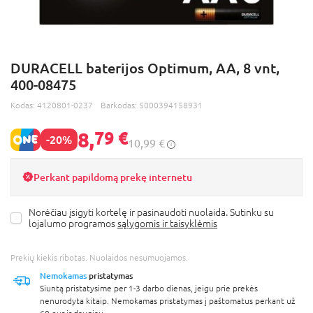
DURACELL baterijos Optimum, AA, 8 vnt,
400-08475
Kodas:
4120801-0237
Barkodas:
5000394158931
8,
79 €
-20%
10,99 €
Perkant papildomą prekę internetu
Norėčiau įsigyti kortelę ir pasinaudoti nuolaida. Sutinku su
lojalumo programos
sąlygomis ir taisyklėmis
Prekių kiekis ribotas. Nuolaidos nesumuojamos.
Nemokamas
pristatymas
Siuntą pristatysime per 1-3 darbo dienas, jeigu prie prekės
nenurodyta kitaip. Nemokamas pristatymas į paštomatus perkant už