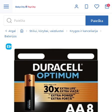
0
Paieška
Atgal
Stiliui, kūrybai, vaizduotei
Knygos ir kanceliarija
Baterijos
E-KAINA