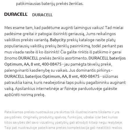
patikimiausias baterijų prekės ženklas.
DURACELL
Mes esame tam, kad padėtume auginti laimingus vaikus! Tad mielai
padėsime greitai ir patogiai išsirinkti geriausią, Jums reikalingos
vaikiškos prekės variantą.
Babycity
prekių kataloge rasite platų
populiariausių vaikiškų prekių ženklų pasirinkimą, todėl perkant pas
mus visada rasite iš ko išsirinkti! Čia galite rinktis iš patikimo ir gerai
žinomo
DURACELL
prekės ženklo asortimento.
DURACELL baterijos
Optimum, AA, 8 vnt, 400-08475
- jau pamėgta tėvelių prekė,
palengvinanti kasdienybę su vaikais. Jus dominantis pirkinys -
DURACELL baterijos Optimum, AA, 8 vnt, 400-08475
- siūlomas
patrauklia kaina, kuris neabejotinai taps puikiu pagalbininku auginant
vaiką. Apsilankius internetinėje ar fizinėje parduotuvėje galėsite
apžiūrėti norimą prekę.
Pateikiamos prekės nuotraukos yra skirtos tik iliustraciniams tikslams ir yra
pavyzdinės. Originalių produktų spalvos, funkcijos, užrašai ir/ar bet kurios
kitos savybės dėl savo vizualinių ypatybių gali atrodyti kitaip negu realybėje.
Taip pat nuotraukoje pateikiama prekės komplektacija gali neatitikti realios