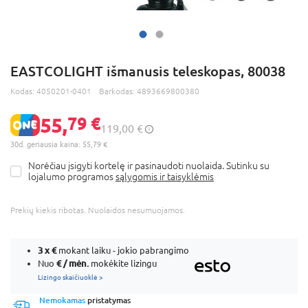
EASTCOLIGHT išmanusis teleskopas, 80038
Kodas:
4050201-0401
Barkodas:
4893669800380
55,
79 €
119,00 €
30d. geriausia kaina: 55,79 €
Norėčiau įsigyti kortelę ir pasinaudoti nuolaida. Sutinku su
lojalumo programos
sąlygomis ir taisyklėmis
Prekių kiekis ribotas. Nuolaidos nesumuojamos.
3 x
€
mokant laiku - jokio pabrangimo
€ / mėn.
Nuo
mokėkite lizingu
Lizingo skaičiuoklė >
Nemokamas
pristatymas