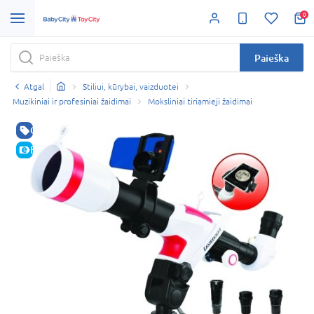
0
Paieška
Atgal
Stiliui, kūrybai, vaizduotei
Muzikiniai ir profesiniai žaidimai
Moksliniai tiriamieji žaidimai
GERA KAINA
E-KAINA