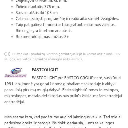
Objektyvo skersmuo: 50 mm.
Židinio nuotolis: 375 mm.
Stovo aukštis: iki 105 cm
Galima atsisiųsti programėlę ir realiu aiku stebėti žvaigždes.
Taip pat galima filmuoti ar fotografuoti matomus vaizdus.
Rinkinyje yra telefono adapteris.
Rekomenduojamas amžius: 8+
CE ženklas - produktą įvertino gamintojas ir jis laikomas atitinkančiu ES
saugos, sveikatos ir aplinkos apsaugos reikalavimus.
EASTCOLIGHT
EASTCOLIGHT yra EASTCO GROUP narė, susikūrusi
1991-iais. Įmonė yra gerai žinoma globaliame sektoriuje ir aktyvi
pasaulinių pirkimų mugių dalyvė. Eastcolight siūlomas teleskopas,
mikroskopas, metalo detektorius bus puikūs žaislai mažam atradėjui
ar atradėjai.
Mes esame tam, kad padėtume auginti laimingus vaikus! Tad mielai
padėsime greitai ir patogiai išsirinkti geriausią, Jums reikalingos