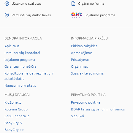
Užsakymo statusas
Grąžinimo forma
Parduotuvių darbo laikas
Lojalumo programa
BENDRA INFORMACIJA
INFORMACIJA PIRKĖJUI
Apie mus
Pirkimo taisyklės
Parduotuvių kontaktai
Apmokėjimas
Lojalumo programa
Pristatymas
Garantija ir priežiūra
Grąžinimas
Konsultuojame dėl vežimėlių ir
Susisiekite su mumis
autokėdučių
Naujagimio kraitelis
MŪSŲ DRAUGAI
PRIVATUMO POLITIKA
KidZone.lt
Privatumo politika
Kotryna Group
BDAR teisių įgyvendinimo formos
ZaisluPlaneta.lt
Slapukai
BabyCity.lv
BabyCity.ee