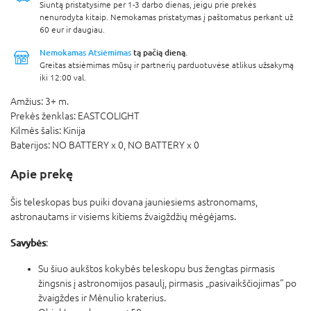
Siuntą pristatysime per 1-3 darbo dienas, jeigu prie prekės
nenurodyta kitaip. Nemokamas pristatymas į paštomatus perkant už
60 eur ir daugiau.
Nemokamas Atsiėmimas
tą pačią dieną.
Greitas atsiėmimas mūsų ir partnerių parduotuvėse atlikus užsakymą
iki 12:00 val.
Amžius:
3+ m.
Prekės ženklas:
EASTCOLIGHT
Kilmės šalis:
Kinija
Baterijos:
NO BATTERY x 0,
NO BATTERY x 0
Apie prekę
Šis teleskopas bus puiki dovana jauniesiems astronomams,
astronautams ir visiems kitiems žvaigždžių mėgėjams.
Savybės
:
Su šiuo aukštos kokybės teleskopu bus žengtas pirmasis
žingsnis į astronomijos pasaulį, pirmasis „pasivaikščiojimas“ po
žvaigždes ir Mėnulio kraterius.