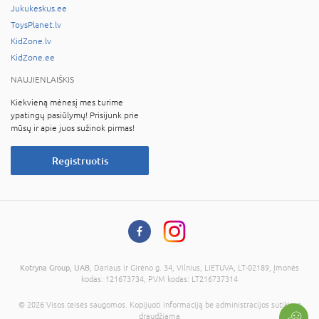
Jukukeskus.ee
ToysPlanet.lv
KidZone.lv
KidZone.ee
NAUJIENLAIŠKIS
Kiekvieną mėnesį mes turime
ypatingų pasiūlymų! Prisijunk prie
mūsų ir apie juos sužinok pirmas!
Registruotis
Kotryna Group, UAB
, Dariaus ir Girėno g. 34, Vilnius, LIETUVA, LT-02189, Įmonės
kodas: 121673734, PVM kodas: LT216737314
© 2026 Visos teisės saugomos. Kopijuoti informaciją be administracijos sutikimo
draudžiama