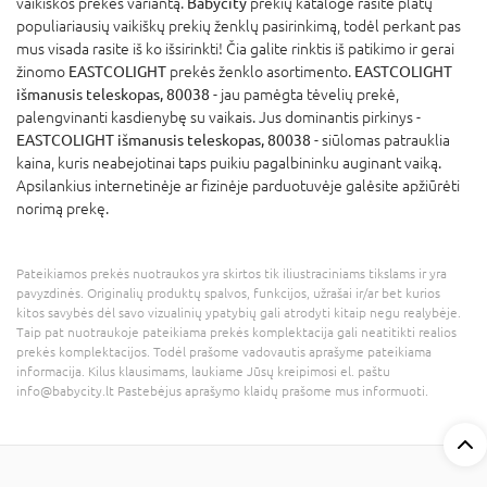
vaikiškos prekės variantą.
Babycity
prekių kataloge rasite platų
populiariausių vaikiškų prekių ženklų pasirinkimą, todėl perkant pas
mus visada rasite iš ko išsirinkti! Čia galite rinktis iš patikimo ir gerai
žinomo
EASTCOLIGHT
prekės ženklo asortimento.
EASTCOLIGHT
išmanusis teleskopas, 80038
- jau pamėgta tėvelių prekė,
palengvinanti kasdienybę su vaikais. Jus dominantis pirkinys -
EASTCOLIGHT išmanusis teleskopas, 80038
- siūlomas patrauklia
kaina, kuris neabejotinai taps puikiu pagalbininku auginant vaiką.
Apsilankius internetinėje ar fizinėje parduotuvėje galėsite apžiūrėti
norimą prekę.
Pateikiamos prekės nuotraukos yra skirtos tik iliustraciniams tikslams ir yra
pavyzdinės. Originalių produktų spalvos, funkcijos, užrašai ir/ar bet kurios
kitos savybės dėl savo vizualinių ypatybių gali atrodyti kitaip negu realybėje.
Taip pat nuotraukoje pateikiama prekės komplektacija gali neatitikti realios
prekės komplektacijos. Todėl prašome vadovautis aprašyme pateikiama
informacija. Kilus klausimams, laukiame Jūsų kreipimosi el. paštu
info@babycity.lt Pastebėjus aprašymo klaidų prašome mus informuoti.