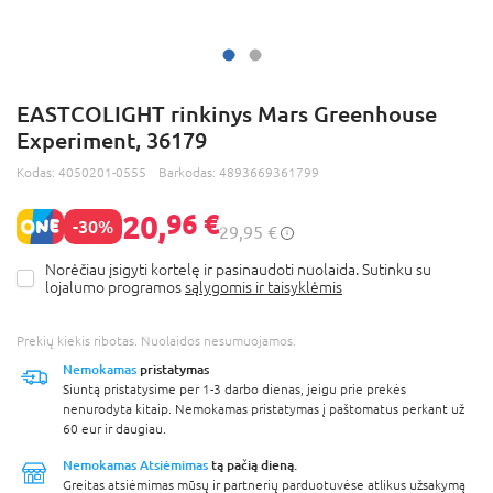
EASTCOLIGHT rinkinys Mars Greenhouse
Experiment, 36179
Kodas:
4050201-0555
Barkodas:
4893669361799
20,
96 €
-30%
29,95 €
Norėčiau įsigyti kortelę ir pasinaudoti nuolaida. Sutinku su
lojalumo programos
sąlygomis ir taisyklėmis
Prekių kiekis ribotas. Nuolaidos nesumuojamos.
Nemokamas
pristatymas
Siuntą pristatysime per 1-3 darbo dienas, jeigu prie prekės
nenurodyta kitaip. Nemokamas pristatymas į paštomatus perkant už
60 eur ir daugiau.
Nemokamas Atsiėmimas
tą pačią dieną.
Greitas atsiėmimas mūsų ir partnerių parduotuvėse atlikus užsakymą