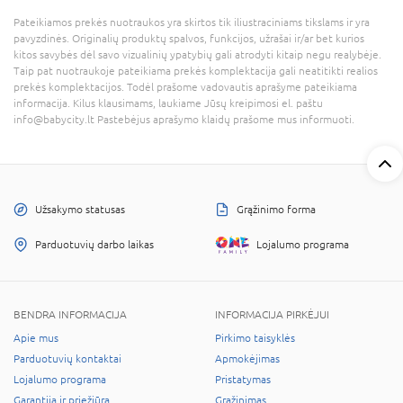
Pateikiamos prekės nuotraukos yra skirtos tik iliustraciniams tikslams ir yra
pavyzdinės. Originalių produktų spalvos, funkcijos, užrašai ir/ar bet kurios
kitos savybės dėl savo vizualinių ypatybių gali atrodyti kitaip negu realybėje.
Taip pat nuotraukoje pateikiama prekės komplektacija gali neatitikti realios
prekės komplektacijos. Todėl prašome vadovautis aprašyme pateikiama
informacija. Kilus klausimams, laukiame Jūsų kreipimosi el. paštu
info@babycity.lt Pastebėjus aprašymo klaidų prašome mus informuoti.
Užsakymo statusas
Grąžinimo forma
Parduotuvių darbo laikas
Lojalumo programa
BENDRA INFORMACIJA
INFORMACIJA PIRKĖJUI
Apie mus
Pirkimo taisyklės
Parduotuvių kontaktai
Apmokėjimas
Lojalumo programa
Pristatymas
Garantija ir priežiūra
Grąžinimas