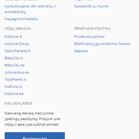
Konsultuojame dėl vežimėlių ir
Susisiekite su mumis
autokėdučių
Naujagimio kraitelis
MŪSŲ DRAUGAI
PRIVATUMO POLITIKA
KidZone.lt
Privatumo politika
Kotryna Group
BDAR teisių įgyvendinimo formos
ZaisluPlaneta.lt
Slapukai
BabyCity.lv
BabyCity.ee
Jukukeskus.ee
ToysPlanet.lv
KidZone.lv
KidZone.ee
NAUJIENLAIŠKIS
Kiekvieną mėnesį mes turime
ypatingų pasiūlymų! Prisijunk prie
mūsų ir apie juos sužinok pirmas!
Registruotis