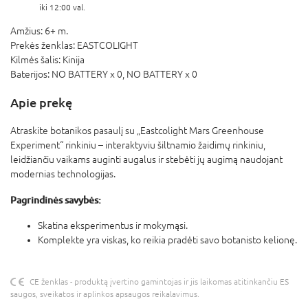
iki 12:00 val.
Amžius:
6+ m.
Prekės ženklas:
EASTCOLIGHT
Kilmės šalis:
Kinija
Baterijos:
NO BATTERY x 0,
NO BATTERY x 0
Apie prekę
Atraskite botanikos pasaulį su „Eastcolight Mars Greenhouse
Experiment“ rinkiniu – interaktyviu šiltnamio žaidimų rinkiniu,
leidžiančiu vaikams auginti augalus ir stebėti jų augimą naudojant
modernias technologijas.
Pagrindinės savybės:
Skatina eksperimentus ir mokymąsi.
Komplekte yra viskas, ko reikia pradėti savo botanisto kelionę.
CE ženklas - produktą įvertino gamintojas ir jis laikomas atitinkančiu ES
saugos, sveikatos ir aplinkos apsaugos reikalavimus.