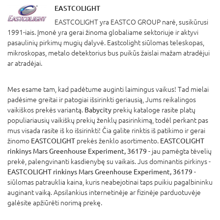
EASTCOLIGHT
EASTCOLIGHT yra EASTCO GROUP narė, susikūrusi
1991-iais. Įmonė yra gerai žinoma globaliame sektoriuje ir aktyvi
pasaulinių pirkimų mugių dalyvė. Eastcolight siūlomas teleskopas,
mikroskopas, metalo detektorius bus puikūs žaislai mažam atradėjui
ar atradėjai.
Mes esame tam, kad padėtume auginti laimingus vaikus! Tad mielai
padėsime greitai ir patogiai išsirinkti geriausią, Jums reikalingos
vaikiškos prekės variantą.
Babycity
prekių kataloge rasite platų
populiariausių vaikiškų prekių ženklų pasirinkimą, todėl perkant pas
mus visada rasite iš ko išsirinkti! Čia galite rinktis iš patikimo ir gerai
žinomo
EASTCOLIGHT
prekės ženklo asortimento.
EASTCOLIGHT
rinkinys Mars Greenhouse Experiment, 36179
- jau pamėgta tėvelių
prekė, palengvinanti kasdienybę su vaikais. Jus dominantis pirkinys -
EASTCOLIGHT rinkinys Mars Greenhouse Experiment, 36179
-
siūlomas patrauklia kaina, kuris neabejotinai taps puikiu pagalbininku
auginant vaiką. Apsilankius internetinėje ar fizinėje parduotuvėje
galėsite apžiūrėti norimą prekę.