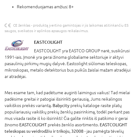
Rekomenduojamas amžius: 8+
CE ženklas - produktą įvertino gamintojas ir jis laikomas atitinkančiu ES
saugos, sveikatos ir aplinkos apsaugos reikalavimus.
EASTCOLIGHT
EASTCOLIGHT yra EASTCO GROUP narė, susikūrusi
1991-iais. Įmonė yra gerai žinoma globaliame sektoriuje ir aktyvi
pasaulinių pirkimų mugių dalyvė. Eastcolight siūlomas teleskopas,
mikroskopas, metalo detektorius bus puikūs žaislai mažam atradėjui
ar atradėjai.
Mes esame tam, kad padėtume auginti laimingus vaikus! Tad mielai
padėsime greitai ir patogiai išsirinkti geriausią, Jums reikalingos
vaikiškos prekės variantą.
Babycity
prekių kataloge rasite platų
populiariausių vaikiškų prekių ženklų pasirinkimą, todėl perkant pas
mus visada rasite iš ko išsirinkti! Čia galite rinktis iš patikimo ir gerai
žinomo
EASTCOLIGHT
prekės ženklo asortimento.
EASTCOLIGHT
teleskopas su veidrodžiu ir trikoju, 32008
- jau pamėgta tėvelių