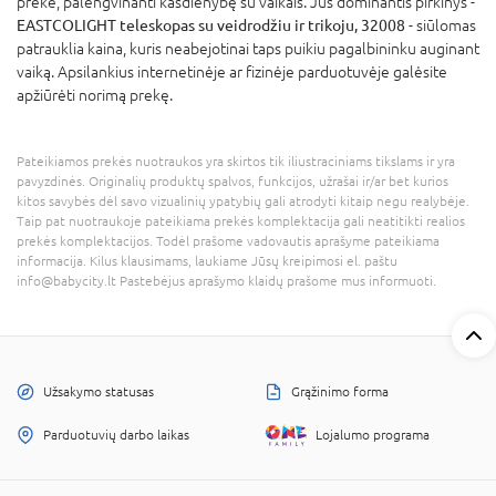
prekė, palengvinanti kasdienybę su vaikais. Jus dominantis pirkinys -
EASTCOLIGHT teleskopas su veidrodžiu ir trikoju, 32008
- siūlomas
patrauklia kaina, kuris neabejotinai taps puikiu pagalbininku auginant
vaiką. Apsilankius internetinėje ar fizinėje parduotuvėje galėsite
apžiūrėti norimą prekę.
Pateikiamos prekės nuotraukos yra skirtos tik iliustraciniams tikslams ir yra
pavyzdinės. Originalių produktų spalvos, funkcijos, užrašai ir/ar bet kurios
kitos savybės dėl savo vizualinių ypatybių gali atrodyti kitaip negu realybėje.
Taip pat nuotraukoje pateikiama prekės komplektacija gali neatitikti realios
prekės komplektacijos. Todėl prašome vadovautis aprašyme pateikiama
informacija. Kilus klausimams, laukiame Jūsų kreipimosi el. paštu
info@babycity.lt Pastebėjus aprašymo klaidų prašome mus informuoti.
Užsakymo statusas
Grąžinimo forma
Parduotuvių darbo laikas
Lojalumo programa