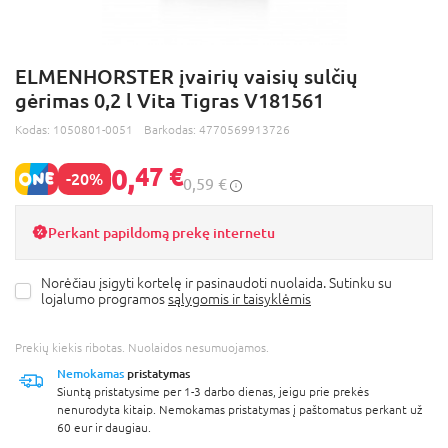
ELMENHORSTER įvairių vaisių sulčių
gėrimas 0,2 l Vita Tigras V181561
Kodas:
1050801-0051
Barkodas:
4770569913726
0,
47 €
-20%
0,59 €
Perkant papildomą prekę internetu
Norėčiau įsigyti kortelę ir pasinaudoti nuolaida. Sutinku su
lojalumo programos
sąlygomis ir taisyklėmis
Prekių kiekis ribotas. Nuolaidos nesumuojamos.
Nemokamas
pristatymas
Siuntą pristatysime per 1-3 darbo dienas, jeigu prie prekės
nenurodyta kitaip. Nemokamas pristatymas į paštomatus perkant už
60 eur ir daugiau.