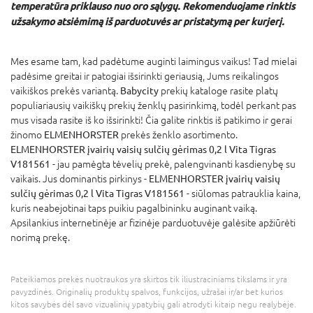
temperatūra priklauso nuo oro sąlygų. Rekomenduojame rinktis
užsakymo atsiėmimą
iš parduotuvės ar pristatymą per kurjerį.
Mes esame tam, kad padėtume auginti laimingus vaikus! Tad mielai
padėsime greitai ir patogiai išsirinkti geriausią, Jums reikalingos
vaikiškos prekės variantą.
Babycity
prekių kataloge rasite platų
populiariausių vaikiškų prekių ženklų pasirinkimą, todėl perkant pas
mus visada rasite iš ko išsirinkti! Čia galite rinktis iš patikimo ir gerai
žinomo
ELMENHORSTER
prekės ženklo asortimento.
ELMENHORSTER įvairių vaisių sulčių gėrimas 0,2 l Vita Tigras
V181561
- jau pamėgta tėvelių prekė, palengvinanti kasdienybę su
vaikais. Jus dominantis pirkinys -
ELMENHORSTER įvairių vaisių
sulčių gėrimas 0,2 l Vita Tigras V181561
- siūlomas patrauklia kaina,
kuris neabejotinai taps puikiu pagalbininku auginant vaiką.
Apsilankius internetinėje ar fizinėje parduotuvėje galėsite apžiūrėti
norimą prekę.
Pateikiamos prekės nuotraukos yra skirtos tik iliustraciniams tikslams ir yra
pavyzdinės. Originalių produktų spalvos, funkcijos, užrašai ir/ar bet kurios
kitos savybės dėl savo vizualinių ypatybių gali atrodyti kitaip negu realybėje.