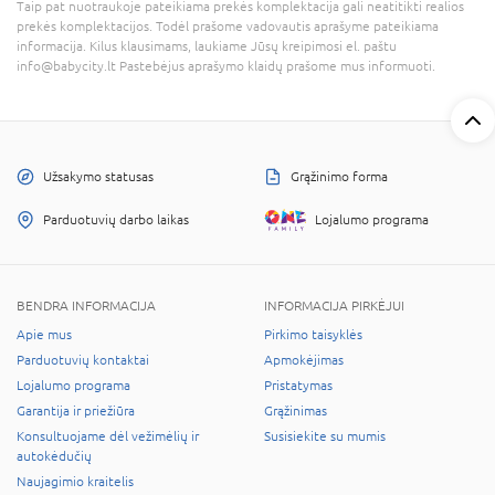
Taip pat nuotraukoje pateikiama prekės komplektacija gali neatitikti realios
prekės komplektacijos. Todėl prašome vadovautis aprašyme pateikiama
informacija. Kilus klausimams, laukiame Jūsų kreipimosi el. paštu
info@babycity.lt Pastebėjus aprašymo klaidų prašome mus informuoti.
Užsakymo statusas
Grąžinimo forma
Parduotuvių darbo laikas
Lojalumo programa
BENDRA INFORMACIJA
INFORMACIJA PIRKĖJUI
Apie mus
Pirkimo taisyklės
Parduotuvių kontaktai
Apmokėjimas
Lojalumo programa
Pristatymas
Garantija ir priežiūra
Grąžinimas
Konsultuojame dėl vežimėlių ir
Susisiekite su mumis
autokėdučių
Naujagimio kraitelis