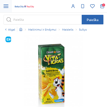
0
Paieška
Atgal
Maitinimui ir žindymui
Maistelis
Sultys
E-KAINA