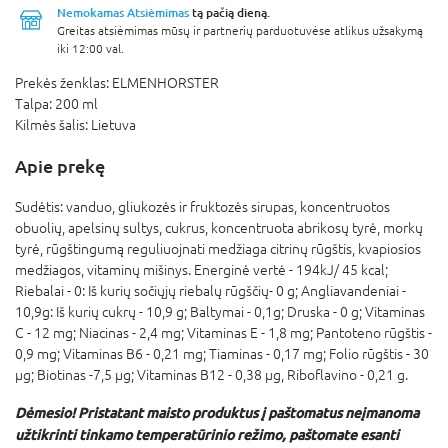
Nemokamas Atsiėmimas
tą pačią dieną.
Greitas atsiėmimas mūsų ir partnerių parduotuvėse atlikus užsakymą
iki 12:00 val.
Prekės ženklas:
ELMENHORSTER
Talpa:
200 ml
Kilmės šalis:
Lietuva
Apie prekę
Sudėtis: vanduo, gliukozės ir fruktozės sirupas, koncentruotos
obuolių, apelsinų sultys, cukrus, koncentruota abrikosų tyrė, morkų
tyrė, rūgštingumą reguliuojnati medžiaga citrinų rūgštis, kvapiosios
medžiagos, vitaminų mišinys. Energinė vertė - 194kJ/ 45 kcal;
Riebalai - 0: Iš kurių sočiųjų riebalų rūgščių- 0 g; Angliavandeniai -
10,9g: Iš kurių cukrų - 10,9 g; Baltymai - 0,1g; Druska - 0 g; Vitaminas
C - 12 mg; Niacinas - 2,4 mg; Vitaminas E - 1,8 mg; Pantoteno rūgštis -
0,9 mg; Vitaminas B6 - 0,21 mg; Tiaminas - 0,17 mg; Folio rūgštis - 30
µg; Biotinas -7,5 µg; Vitaminas B12 - 0,38 µg, Riboflavino - 0,21 g.
Dėmesio!
Pristatant maisto produktus į paštomatus neįmanoma
užtikrinti tinkamo temperatūrinio režimo, paštomate esanti