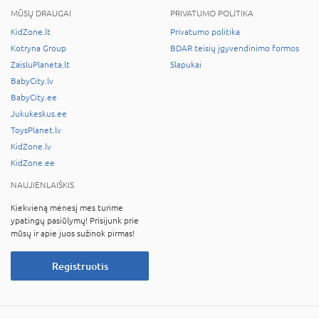
MŪSŲ DRAUGAI
PRIVATUMO POLITIKA
KidZone.lt
Privatumo politika
Kotryna Group
BDAR teisių įgyvendinimo formos
ZaisluPlaneta.lt
Slapukai
BabyCity.lv
BabyCity.ee
Jukukeskus.ee
ToysPlanet.lv
KidZone.lv
KidZone.ee
NAUJIENLAIŠKIS
Kiekvieną mėnesį mes turime
ypatingų pasiūlymų! Prisijunk prie
mūsų ir apie juos sužinok pirmas!
Registruotis