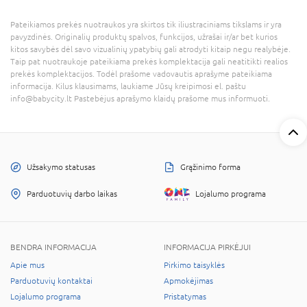
Pateikiamos prekės nuotraukos yra skirtos tik iliustraciniams tikslams ir yra
pavyzdinės. Originalių produktų spalvos, funkcijos, užrašai ir/ar bet kurios
kitos savybės dėl savo vizualinių ypatybių gali atrodyti kitaip negu realybėje.
Taip pat nuotraukoje pateikiama prekės komplektacija gali neatitikti realios
prekės komplektacijos. Todėl prašome vadovautis aprašyme pateikiama
informacija. Kilus klausimams, laukiame Jūsų kreipimosi el. paštu
info@babycity.lt Pastebėjus aprašymo klaidų prašome mus informuoti.
Užsakymo statusas
Grąžinimo forma
Parduotuvių darbo laikas
Lojalumo programa
BENDRA INFORMACIJA
INFORMACIJA PIRKĖJUI
Apie mus
Pirkimo taisyklės
Parduotuvių kontaktai
Apmokėjimas
Lojalumo programa
Pristatymas