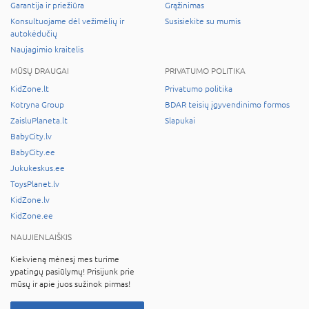
Garantija ir priežiūra
Grąžinimas
Konsultuojame dėl vežimėlių ir
Susisiekite su mumis
autokėdučių
Naujagimio kraitelis
MŪSŲ DRAUGAI
PRIVATUMO POLITIKA
KidZone.lt
Privatumo politika
Kotryna Group
BDAR teisių įgyvendinimo formos
ZaisluPlaneta.lt
Slapukai
BabyCity.lv
BabyCity.ee
Jukukeskus.ee
ToysPlanet.lv
KidZone.lv
KidZone.ee
NAUJIENLAIŠKIS
Kiekvieną mėnesį mes turime
ypatingų pasiūlymų! Prisijunk prie
mūsų ir apie juos sužinok pirmas!