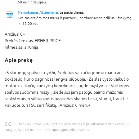
60 eur ir daugiau.
Nemokamas Atsiėmimas
tą pačią dieną.
Greitas atsiėmimas mūsų ir partnerių parduotuvėse atlikus užsakymą
iki 12:00 val.
Amžius:
0+
Prekės ženklas:
FISHER PRICE
Kilmės šalis:
Kinija
Apie prekę
· 5 skirtingų spalvų ir dydžių žiedelius vaikučiui įdomu mauti ant
bokštelio, kurio pagrindas lengvai siūbuoja. · Žaislas vysto vaikučio
motoriką, akyčių, rankyčių koordinaciją, ugdo mąstymą. · Skirtingos
spalvos sudomina mažylį, žiedelius jam patogu paimti mažomis
rankytėmis, o siūbuojantis pagrindas skatins liesti, stumti, traukti. ·
Pakuotė turi FSC sertifikatą. · Amžius: 6 mėn.+
CE ženklas - produktą įvertino gamintojas ir jis laikomas atitinkančiu ES
saugos, sveikatos ir aplinkos apsaugos reikalavimus.