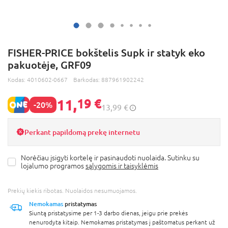
FISHER-PRICE bokštelis Supk ir statyk eko
pakuotėje, GRF09
Kodas:
4010602-0667
Barkodas:
887961902242
11,
19 €
-20%
13,99 €
Perkant papildomą prekę internetu
Norėčiau įsigyti kortelę ir pasinaudoti nuolaida. Sutinku su
lojalumo programos
sąlygomis ir taisyklėmis
Prekių kiekis ribotas. Nuolaidos nesumuojamos.
Nemokamas
pristatymas
Siuntą pristatysime per 1-3 darbo dienas, jeigu prie prekės
nenurodyta kitaip. Nemokamas pristatymas į paštomatus perkant už