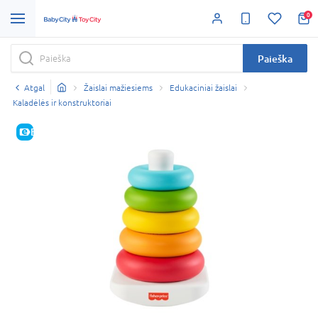
0
Paieška
Atgal
Žaislai mažiesiems
Edukaciniai žaislai
Kaladėlės ir konstruktoriai
E-KAINA