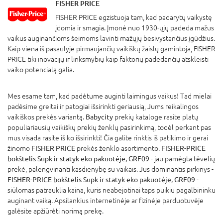
FISHER PRICE
FISHER PRICE egzistuoja tam, kad padarytų vaikystę
įdomia ir smagia. Įmonė nuo 1930-ųjų padeda mažus
vaikus auginančioms šeimoms lavinti mažųjų besivystančius įgūdžius.
Kaip viena iš pasaulyje pirmaujančių vaikiškų žaislų gamintoja, FISHER
PRICE tiki inovacijų ir linksmybių kaip faktorių padedančių atskleisti
vaiko potencialą galia.
Mes esame tam, kad padėtume auginti laimingus vaikus! Tad mielai
padėsime greitai ir patogiai išsirinkti geriausią, Jums reikalingos
vaikiškos prekės variantą.
Babycity
prekių kataloge rasite platų
populiariausių vaikiškų prekių ženklų pasirinkimą, todėl perkant pas
mus visada rasite iš ko išsirinkti! Čia galite rinktis iš patikimo ir gerai
žinomo
FISHER PRICE
prekės ženklo asortimento.
FISHER-PRICE
bokštelis Supk ir statyk eko pakuotėje, GRF09
- jau pamėgta tėvelių
prekė, palengvinanti kasdienybę su vaikais. Jus dominantis pirkinys -
FISHER-PRICE bokštelis Supk ir statyk eko pakuotėje, GRF09
-
siūlomas patrauklia kaina, kuris neabejotinai taps puikiu pagalbininku
auginant vaiką. Apsilankius internetinėje ar fizinėje parduotuvėje
galėsite apžiūrėti norimą prekę.