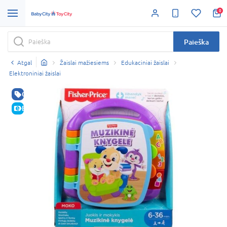
0
Paieška
Atgal
Žaislai mažiesiems
Edukaciniai žaislai
Elektroniniai žaislai
GERA KAINA
E-KAINA