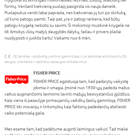
formų. Verčiant kiekvieną puslapį pasigirsta vis nauja dainelė.
Puslapiukus versti labai paprasta, nes kiekvienas jų turi po skirtuką,
už kurio patogu paimti. Taip pat, yra ir patogi rankena, kad būtų
patogu knygelę nešiotis su savimi. Ši mokomoji muzikinė knygelė ne
tik išmokys Jūsų mažylį daugybės dalykų, tačiau ir privers plačiai
nusišypsoti ir juoktis kartu! Vaikams nuo 6 mėn.
CE ženklas - produktą įvertino gamintojas ir jis laikomas atitinkančiu ES
saugos, sveikatos ir aplinkos apsaugos reikalavimus.
FISHER PRICE
FISHER PRICE egzistuoja tam, kad padarytų vaikystę
įdomia ir smagia. Įmonė nuo 1930-ųjų padeda mažus
vaikus auginančioms šeimoms lavinti mažųjų besivystančius įgūdžius.
Kaip viena iš pasaulyje pirmaujančių vaikiškų žaislų gamintoja, FISHER
PRICE tiki inovacijų ir linksmybių kaip faktorių padedančių atskleisti
vaiko potencialą galia.
Mes esame tam, kad padėtume auginti laimingus vaikus! Tad mielai