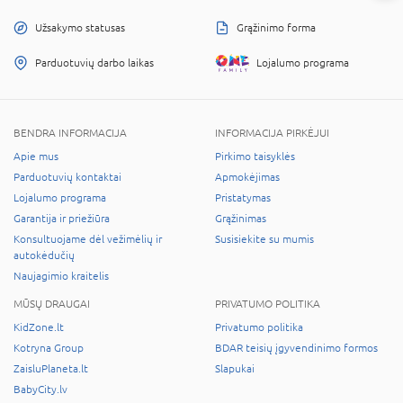
Užsakymo statusas
Grąžinimo forma
Parduotuvių darbo laikas
Lojalumo programa
BENDRA INFORMACIJA
INFORMACIJA PIRKĖJUI
Apie mus
Pirkimo taisyklės
Parduotuvių kontaktai
Apmokėjimas
Lojalumo programa
Pristatymas
Garantija ir priežiūra
Grąžinimas
Konsultuojame dėl vežimėlių ir
Susisiekite su mumis
autokėdučių
Naujagimio kraitelis
MŪSŲ DRAUGAI
PRIVATUMO POLITIKA
KidZone.lt
Privatumo politika
Kotryna Group
BDAR teisių įgyvendinimo formos
ZaisluPlaneta.lt
Slapukai
BabyCity.lv