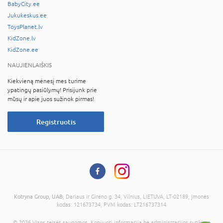
BabyCity.ee
Jukukeskus.ee
ToysPlanet.lv
KidZone.lv
KidZone.ee
NAUJIENLAIŠKIS
Kiekvieną mėnesį mes turime
ypatingų pasiūlymų! Prisijunk prie
mūsų ir apie juos sužinok pirmas!
Registruotis
Kotryna Group, UAB
, Dariaus ir Girėno g. 34, Vilnius, LIETUVA, LT-02189, Įmonės
kodas: 121673734, PVM kodas: LT216737314
© 2026 Visos teisės saugomos. Kopijuoti informaciją be administracijos sutikimo