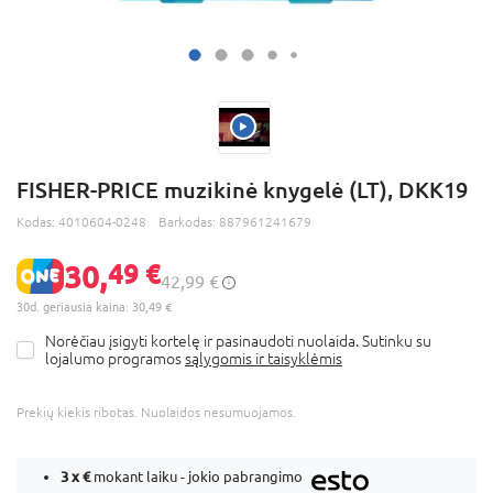
FISHER-PRICE muzikinė knygelė (LT), DKK19
Kodas:
4010604-0248
Barkodas:
887961241679
30,
49 €
42,99 €
30d. geriausia kaina: 30,49 €
Norėčiau įsigyti kortelę ir pasinaudoti nuolaida. Sutinku su
lojalumo programos
sąlygomis ir taisyklėmis
Prekių kiekis ribotas. Nuolaidos nesumuojamos.
3 x
€
mokant laiku - jokio pabrangimo