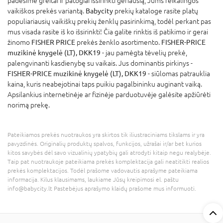
padėsime greitai ir patogiai išsirinkti geriausią, Jums reikalingos
vaikiškos prekės variantą.
Babycity
prekių kataloge rasite platų
populiariausių vaikiškų prekių ženklų pasirinkimą, todėl perkant pas
mus visada rasite iš ko išsirinkti! Čia galite rinktis iš patikimo ir gerai
žinomo
FISHER PRICE
prekės ženklo asortimento.
FISHER-PRICE
muzikinė knygelė (LT), DKK19
- jau pamėgta tėvelių prekė,
palengvinanti kasdienybę su vaikais. Jus dominantis pirkinys -
FISHER-PRICE muzikinė knygelė (LT), DKK19
- siūlomas patrauklia
kaina, kuris neabejotinai taps puikiu pagalbininku auginant vaiką.
Apsilankius internetinėje ar fizinėje parduotuvėje galėsite apžiūrėti
norimą prekę.
Pateikiamos prekės nuotraukos yra skirtos tik iliustraciniams tikslams ir yra
pavyzdinės. Originalių produktų spalvos, funkcijos, užrašai ir/ar bet kurios
kitos savybės dėl savo vizualinių ypatybių gali atrodyti kitaip negu realybėje.
Taip pat nuotraukoje pateikiama prekės komplektacija gali neatitikti realios
prekės komplektacijos. Todėl prašome vadovautis aprašyme pateikiama
informacija. Kilus klausimams, laukiame Jūsų kreipimosi el. paštu
info@babycity.lt Pastebėjus aprašymo klaidų prašome mus informuoti.