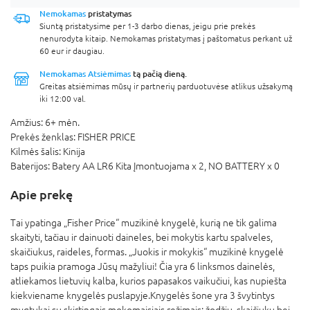
Nemokamas
pristatymas
Siuntą pristatysime per 1-3 darbo dienas, jeigu prie prekės
nenurodyta kitaip. Nemokamas pristatymas į paštomatus perkant už
60 eur ir daugiau.
Nemokamas Atsiėmimas
tą pačią dieną.
Greitas atsiėmimas mūsų ir partnerių parduotuvėse atlikus užsakymą
iki 12:00 val.
Amžius:
6+ mėn.
Prekės ženklas:
FISHER PRICE
Kilmės šalis:
Kinija
Baterijos:
Batery AA LR6 Kita Įmontuojama x 2,
NO BATTERY x 0
Apie prekę
Tai ypatinga „Fisher Price“ muzikinė knygelė, kurią ne tik galima
skaityti, tačiau ir dainuoti daineles, bei mokytis kartu spalveles,
skaičiukus, raideles, formas. „Juokis ir mokykis“ muzikinė knygelė
taps puikia pramoga Jūsų mažyliui! Čia yra 6 linksmos dainelės,
atliekamos lietuvių kalba, kurios papasakos vaikučiui, kas nupiešta
kiekviename knygelės puslapyje.Knygelės šone yra 3 švytintys
mygtukai su skirtingais mokomaisiais režimais: žodžių, skaičiukų bei