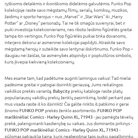
ryškiomis detalėmis ir ikoniškomis didelėmis galvutėmis. Funko Pop
kolekcijoje rasite savo mėgstamų filmų, serialų, komiksų, muzikos,
žaidimų ir sporto herojus – nuo „Marvel“ ir „Star Wars“ iki „Harry
Potter“ ar „Disney“ personažų. Tai ne tik smagūs suvenyrai, bet ir
puiki investicija kolekcionieriams, nes riboto leidimo figūrėlės greitai
tampa itin vertingos. Funko Pop figūrėlės puikiai tinka dovanoms,
interjero dekorui ar asmeninei kolekcijai papildyti. Atraskite savo
mėgstamą herojų ir suteikite savo lentynai išskirtinumo. Funko Pop –
daugiau nei žaislas, tai asmenybės atspindys ir popkultūros simbolis,
kuris įkvepia kiekvieną kolekcionierių.
Mes esame tam, kad padėtume auginti laimingus vaikus! Tad mielai
padėsime greitai ir patogiai išsirinkti geriausią, Jums reikalingos
vaikiškos prekės variantą.
Babycity
prekių kataloge rasite platų
populiariausių vaikiškų prekių ženklų pasirinkimą, todėl perkant pas
mus visada rasite iš ko išsirinkti! Čia galite rinktis iš patikimo ir gerai
žinomo
FUNKO POP
prekės ženklo asortimento.
FUNKO POP
marškinėliai: Comics - Harley Quinn XL, 71943
- jau pamėgta tėvelių
prekė, palengvinanti kasdienybę su vaikais. Jus dominantis pirkinys -
FUNKO POP marškinėliai: Comics - Harley Quinn XL, 71943
-
siūlomas patrauklia kaina, kuris neabejotinai taps puikiu pagalbininku