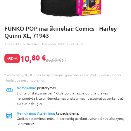
FUNKO POP marškinėliai: Comics - Harley
Quinn XL, 71943
Kodas:
4120204-0847
Barkodas:
889698719438
10,
80 €
-60%
26,99 €
* www.babycity.lt prieš akciją galiojusi įprastinė kaina. Prekių kiekis ribotas.
Nuolaidos nesumuojamos.
Nemokamas
pristatymas
Siuntą pristatysime per 1-3 darbo dienas, jeigu prie prekės
nenurodyta kitaip. Nemokamas pristatymas į paštomatus perkant už
60 eur ir daugiau.
Nemokamas Atsiėmimas
tą pačią dieną.
Greitas atsiėmimas mūsų ir partnerių parduotuvėse atlikus užsakymą
iki 12:00 val.