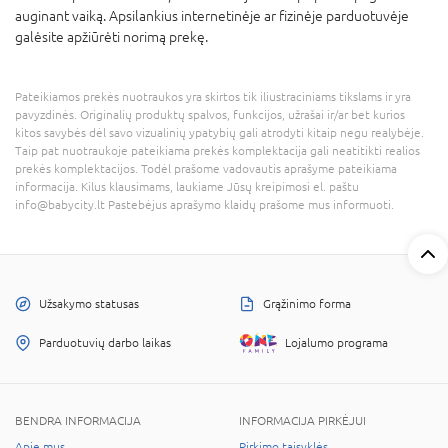
auginant vaiką. Apsilankius internetinėje ar fizinėje parduotuvėje
galėsite apžiūrėti norimą prekę.
Pateikiamos prekės nuotraukos yra skirtos tik iliustraciniams tikslams ir yra
pavyzdinės. Originalių produktų spalvos, funkcijos, užrašai ir/ar bet kurios
kitos savybės dėl savo vizualinių ypatybių gali atrodyti kitaip negu realybėje.
Taip pat nuotraukoje pateikiama prekės komplektacija gali neatitikti realios
prekės komplektacijos. Todėl prašome vadovautis aprašyme pateikiama
informacija. Kilus klausimams, laukiame Jūsų kreipimosi el. paštu
info@babycity.lt Pastebėjus aprašymo klaidų prašome mus informuoti.
Užsakymo statusas
Grąžinimo forma
Parduotuvių darbo laikas
Lojalumo programa
BENDRA INFORMACIJA
INFORMACIJA PIRKĖJUI
Apie mus
Pirkimo taisyklės