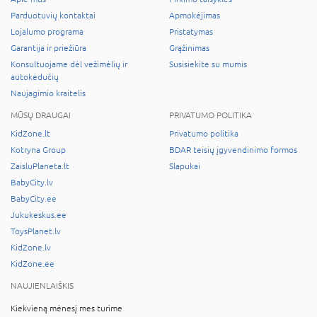
Parduotuvių kontaktai
Apmokėjimas
Lojalumo programa
Pristatymas
Garantija ir priežiūra
Grąžinimas
Konsultuojame dėl vežimėlių ir
Susisiekite su mumis
autokėdučių
Naujagimio kraitelis
MŪSŲ DRAUGAI
PRIVATUMO POLITIKA
KidZone.lt
Privatumo politika
Kotryna Group
BDAR teisių įgyvendinimo formos
ZaisluPlaneta.lt
Slapukai
BabyCity.lv
BabyCity.ee
Jukukeskus.ee
ToysPlanet.lv
KidZone.lv
KidZone.ee
NAUJIENLAIŠKIS
Kiekvieną mėnesį mes turime