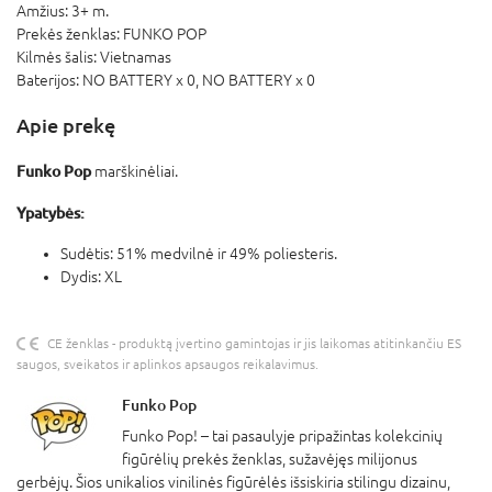
Amžius:
3+ m.
Prekės ženklas:
FUNKO POP
Kilmės šalis:
Vietnamas
Baterijos:
NO BATTERY x 0,
NO BATTERY x 0
Apie prekę
Funko Pop
marškinėliai.
Ypatybės:
Sudėtis: 51% medvilnė ir 49% poliesteris.
Dydis: XL
CE ženklas - produktą įvertino gamintojas ir jis laikomas atitinkančiu ES
saugos, sveikatos ir aplinkos apsaugos reikalavimus.
Funko Pop
Funko Pop! – tai pasaulyje pripažintas kolekcinių
figūrėlių prekės ženklas, sužavėjęs milijonus
gerbėjų. Šios unikalios vinilinės figūrėlės išsiskiria stilingu dizainu,