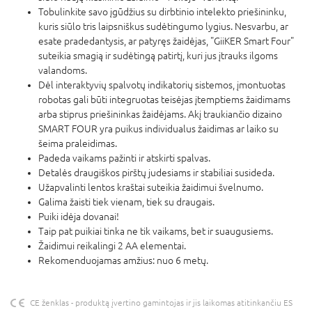
Tobulinkite savo įgūdžius su dirbtinio intelekto priešininku,
kuris siūlo tris laipsniškus sudėtingumo lygius. Nesvarbu, ar
esate pradedantysis, ar patyręs žaidėjas, "GiiKER Smart Four"
suteikia smagią ir sudėtingą patirtį, kuri jus įtrauks ilgoms
valandoms.
Dėl interaktyvių spalvotų indikatorių sistemos, įmontuotas
robotas gali būti integruotas teisėjas įtemptiems žaidimams
arba stiprus priešininkas žaidėjams. Akį traukiančio dizaino
SMART FOUR yra puikus individualus žaidimas ar laiko su
šeima praleidimas.
Padeda vaikams pažinti ir atskirti spalvas.
Detalės draugiškos pirštų judesiams ir stabiliai susideda.
Užapvalinti lentos kraštai suteikia žaidimui švelnumo.
Galima žaisti tiek vienam, tiek su draugais.
Puiki idėja dovanai!
Taip pat puikiai tinka ne tik vaikams, bet ir suaugusiems.
Žaidimui reikalingi 2 AA elementai.
Rekomenduojamas amžius: nuo 6 metų.
CE ženklas - produktą įvertino gamintojas ir jis laikomas atitinkančiu ES