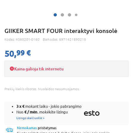
GIIKER SMART FOUR interaktyvi konsolė
Kodas:
4060201-0160
Barkodas:
6971421890218
50,
99 €
Kaina galioja tik internetu
Prekių kiekis ribotas. Nuolaidos nesumuojamos.
3 x
€
mokant laiku - jokio pabrangimo
€ / mėn.
Nuo
mokėkite lizingu
Lizingo skaičiuoklė >
Nemokamas
pristatymas