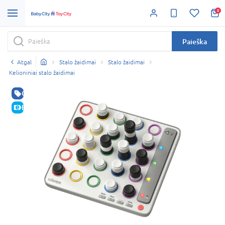
0
Paieška
Atgal
Stalo žaidimai
Stalo žaidimai
Kelioniniai stalo žaidimai
GERA KAINA
E-KAINA