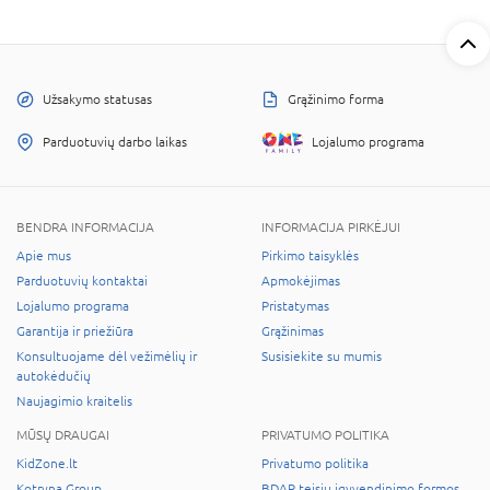
Užsakymo statusas
Grąžinimo forma
Parduotuvių darbo laikas
Lojalumo programa
BENDRA INFORMACIJA
INFORMACIJA PIRKĖJUI
Apie mus
Pirkimo taisyklės
Parduotuvių kontaktai
Apmokėjimas
Lojalumo programa
Pristatymas
Garantija ir priežiūra
Grąžinimas
Konsultuojame dėl vežimėlių ir
Susisiekite su mumis
autokėdučių
Naujagimio kraitelis
MŪSŲ DRAUGAI
PRIVATUMO POLITIKA
KidZone.lt
Privatumo politika
Kotryna Group
BDAR teisių įgyvendinimo formos