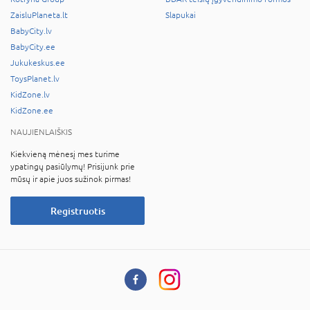
ZaisluPlaneta.lt
Slapukai
BabyCity.lv
BabyCity.ee
Jukukeskus.ee
ToysPlanet.lv
KidZone.lv
KidZone.ee
NAUJIENLAIŠKIS
Kiekvieną mėnesį mes turime
ypatingų pasiūlymų! Prisijunk prie
mūsų ir apie juos sužinok pirmas!
Registruotis