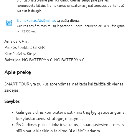
Siuntą pristatysime per 1-3 darbo dienas, jeigu prie prekės
nenurodyta kitaip. Nemokamas pristatymas į paštomatus perkant už
60 eur ir daugiau.
Nemokamas Atsiėmimas
tą pačią dieną.
Greitas atsiėmimas mūsų ir partnerių parduotuvėse atlikus užsakymą
iki 12:00 val.
Amžius:
6+ m.
Prekės ženklas:
GIIKER
Kilmės šalis:
Kinija
Baterijos:
NO BATTERY x 0,
NO BATTERY x 0
Apie prekę
SMART FOUR yra puikus sprendimas, net tada kai žaidžia tik vienas
žaidėjas.
Savybės
:
Galingas vidinis kompiuteris užtikrina trijų lygių sudėtingumą,
kokybiškai lavina strateginį mąstymą.
Šis žaidimas puikiai tinka ir vaikams, ir suaugusiesiems, nes jis
siūlo naują klasikinio žaidimo "4 eilėje" variantą.