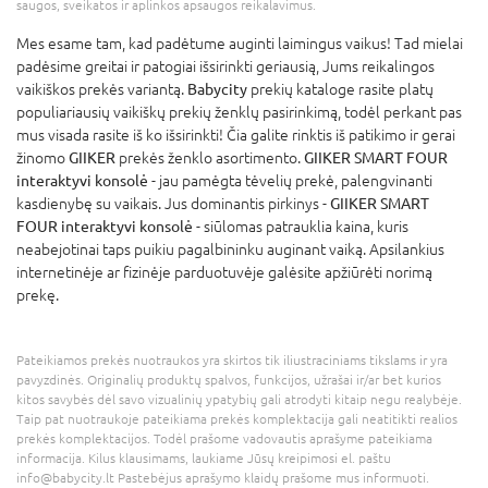
saugos, sveikatos ir aplinkos apsaugos reikalavimus.
Mes esame tam, kad padėtume auginti laimingus vaikus! Tad mielai
padėsime greitai ir patogiai išsirinkti geriausią, Jums reikalingos
vaikiškos prekės variantą.
Babycity
prekių kataloge rasite platų
populiariausių vaikiškų prekių ženklų pasirinkimą, todėl perkant pas
mus visada rasite iš ko išsirinkti! Čia galite rinktis iš patikimo ir gerai
žinomo
GIIKER
prekės ženklo asortimento.
GIIKER SMART FOUR
interaktyvi konsolė
- jau pamėgta tėvelių prekė, palengvinanti
kasdienybę su vaikais. Jus dominantis pirkinys -
GIIKER SMART
FOUR interaktyvi konsolė
- siūlomas patrauklia kaina, kuris
neabejotinai taps puikiu pagalbininku auginant vaiką. Apsilankius
internetinėje ar fizinėje parduotuvėje galėsite apžiūrėti norimą
prekę.
Pateikiamos prekės nuotraukos yra skirtos tik iliustraciniams tikslams ir yra
pavyzdinės. Originalių produktų spalvos, funkcijos, užrašai ir/ar bet kurios
kitos savybės dėl savo vizualinių ypatybių gali atrodyti kitaip negu realybėje.
Taip pat nuotraukoje pateikiama prekės komplektacija gali neatitikti realios
prekės komplektacijos. Todėl prašome vadovautis aprašyme pateikiama
informacija. Kilus klausimams, laukiame Jūsų kreipimosi el. paštu
info@babycity.lt Pastebėjus aprašymo klaidų prašome mus informuoti.