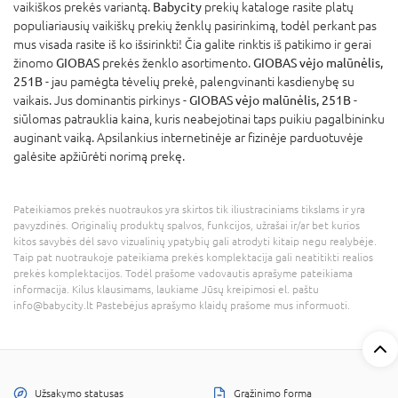
vaikiškos prekės variantą.
Babycity
prekių kataloge rasite platų
populiariausių vaikiškų prekių ženklų pasirinkimą, todėl perkant pas
mus visada rasite iš ko išsirinkti! Čia galite rinktis iš patikimo ir gerai
žinomo
GIOBAS
prekės ženklo asortimento.
GIOBAS vėjo malūnėlis,
251B
- jau pamėgta tėvelių prekė, palengvinanti kasdienybę su
vaikais. Jus dominantis pirkinys -
GIOBAS vėjo malūnėlis, 251B
-
siūlomas patrauklia kaina, kuris neabejotinai taps puikiu pagalbininku
auginant vaiką. Apsilankius internetinėje ar fizinėje parduotuvėje
galėsite apžiūrėti norimą prekę.
Pateikiamos prekės nuotraukos yra skirtos tik iliustraciniams tikslams ir yra
pavyzdinės. Originalių produktų spalvos, funkcijos, užrašai ir/ar bet kurios
kitos savybės dėl savo vizualinių ypatybių gali atrodyti kitaip negu realybėje.
Taip pat nuotraukoje pateikiama prekės komplektacija gali neatitikti realios
prekės komplektacijos. Todėl prašome vadovautis aprašyme pateikiama
informacija. Kilus klausimams, laukiame Jūsų kreipimosi el. paštu
info@babycity.lt Pastebėjus aprašymo klaidų prašome mus informuoti.
Užsakymo statusas
Grąžinimo forma