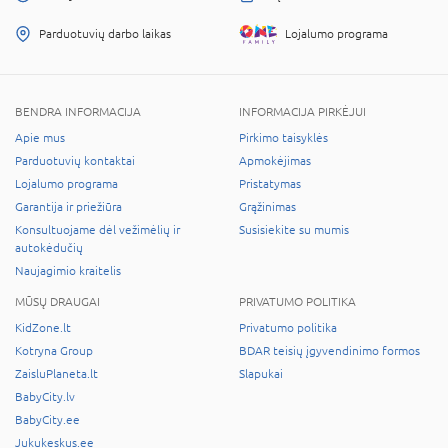
Parduotuvių darbo laikas
Lojalumo programa
BENDRA INFORMACIJA
INFORMACIJA PIRKĖJUI
Apie mus
Pirkimo taisyklės
Parduotuvių kontaktai
Apmokėjimas
Lojalumo programa
Pristatymas
Garantija ir priežiūra
Grąžinimas
Konsultuojame dėl vežimėlių ir
Susisiekite su mumis
autokėdučių
Naujagimio kraitelis
MŪSŲ DRAUGAI
PRIVATUMO POLITIKA
KidZone.lt
Privatumo politika
Kotryna Group
BDAR teisių įgyvendinimo formos
ZaisluPlaneta.lt
Slapukai
BabyCity.lv
BabyCity.ee
Jukukeskus.ee