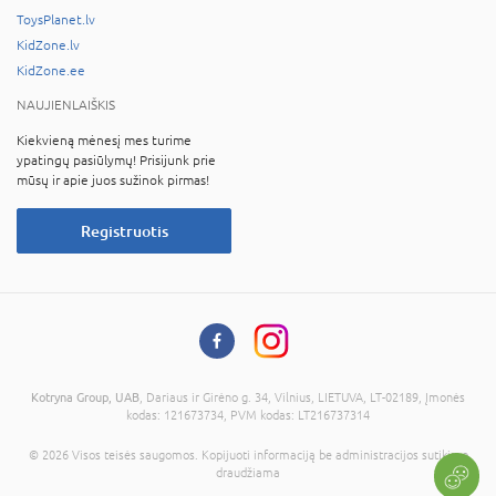
ToysPlanet.lv
KidZone.lv
KidZone.ee
NAUJIENLAIŠKIS
Kiekvieną mėnesį mes turime
ypatingų pasiūlymų! Prisijunk prie
mūsų ir apie juos sužinok pirmas!
Registruotis
Kotryna Group, UAB
, Dariaus ir Girėno g. 34, Vilnius, LIETUVA, LT-02189, Įmonės
kodas: 121673734, PVM kodas: LT216737314
© 2026 Visos teisės saugomos. Kopijuoti informaciją be administracijos sutikimo
draudžiama