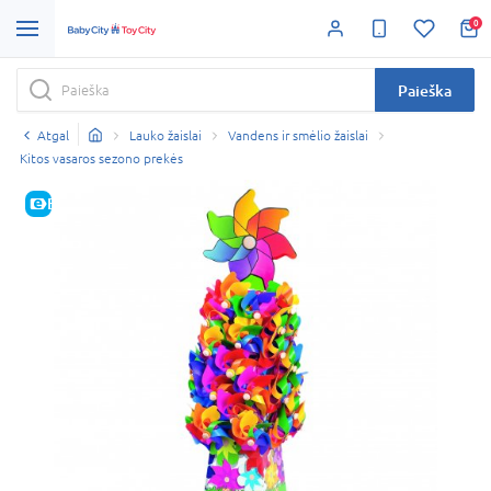
0
Paieška
Atgal
Lauko žaislai
Vandens ir smėlio žaislai
Kitos vasaros sezono prekės
E-KAINA