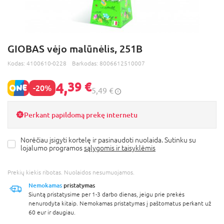
GIOBAS vėjo malūnėlis, 251B
Kodas:
4100610-0228
Barkodas:
8006612510007
4,
39 €
-20%
5,49 €
Perkant papildomą prekę internetu
Norėčiau įsigyti kortelę ir pasinaudoti nuolaida. Sutinku su
lojalumo programos
sąlygomis ir taisyklėmis
Prekių kiekis ribotas. Nuolaidos nesumuojamos.
Nemokamas
pristatymas
Siuntą pristatysime per 1-3 darbo dienas, jeigu prie prekės
nenurodyta kitaip. Nemokamas pristatymas į paštomatus perkant už
60 eur ir daugiau.