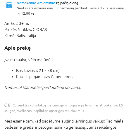
Nemokamas Atsiėmimas
tą pačią dieną.
Greitas atsiėmimas mūsų ir partnerių parduotuvėse atlikus užsakymą
iki 12:00 val.
Amžius:
3+ m.
Prekės ženklas:
GIOBAS
Kilmės šalis:
Italija
Apie prekę
Įvairių spalvų vėjo malūnėlis.
Išmatavimai: 21 x 58 cm;
Kotelis pagamintas iš medienos.
Dėmesio! Malūnėliai parduodami po vieną.
CE ženklas - produktą įvertino gamintojas ir jis laikomas atitinkančiu ES
saugos, sveikatos ir aplinkos apsaugos reikalavimus.
Mes esame tam, kad padėtume auginti laimingus vaikus! Tad mielai
padėsime greitai ir patogiai išsirinkti geriausią, Jums reikalingos