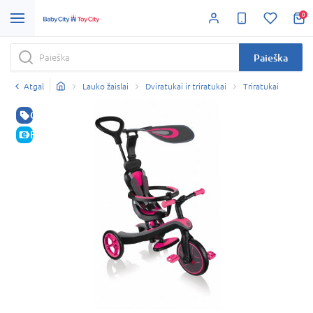
0
Paieška
Atgal
Lauko žaislai
Dviratukai ir triratukai
Triratukai
GERA KAINA
E-KAINA