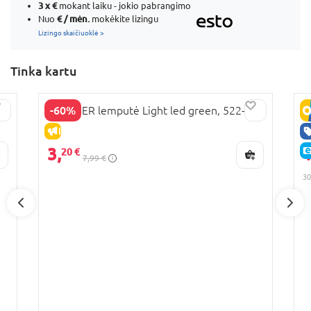
3 x
€
mokant laiku - jokio pabrangimo
€ / mėn.
Nuo
mokėkite lizingu
Lizingo skaičiuoklė >
Tinka kartu
-60%
GLOBBER lemputė Light led green, 522-106
G
0
IŠPARDAVIMAS
3,
1
20 €
7,99 €
30