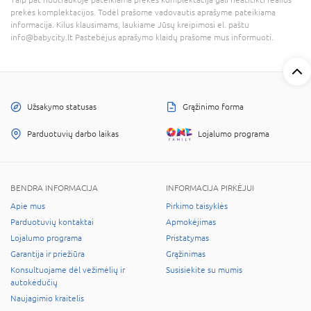
Taip pat nuotraukoje pateikiama prekės komplektacija gali neatitikti realios
prekės komplektacijos. Todėl prašome vadovautis aprašyme pateikiama
informacija. Kilus klausimams, laukiame Jūsų kreipimosi el. paštu
info@babycity.lt Pastebėjus aprašymo klaidų prašome mus informuoti.
Užsakymo statusas
Grąžinimo forma
Parduotuvių darbo laikas
Lojalumo programa
BENDRA INFORMACIJA
INFORMACIJA PIRKĖJUI
Apie mus
Pirkimo taisyklės
Parduotuvių kontaktai
Apmokėjimas
Lojalumo programa
Pristatymas
Garantija ir priežiūra
Grąžinimas
Konsultuojame dėl vežimėlių ir
Susisiekite su mumis
autokėdučių
Naujagimio kraitelis