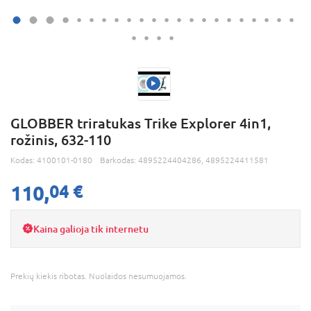
GLOBBER triratukas Trike Explorer 4in1,
rožinis, 632-110
Kodas:
4100101-0180
Barkodas:
4895224404286, 4895224411581
110,
04 €
Kaina galioja tik internetu
Prekių kiekis ribotas. Nuolaidos nesumuojamos.