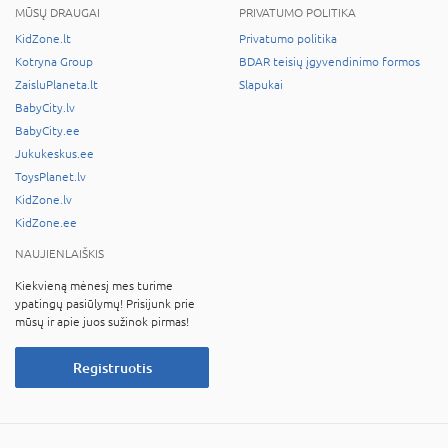
MŪSŲ DRAUGAI
PRIVATUMO POLITIKA
KidZone.lt
Privatumo politika
Kotryna Group
BDAR teisių įgyvendinimo formos
ZaisluPlaneta.lt
Slapukai
BabyCity.lv
BabyCity.ee
Jukukeskus.ee
ToysPlanet.lv
KidZone.lv
KidZone.ee
NAUJIENLAIŠKIS
Kiekvieną mėnesį mes turime
ypatingų pasiūlymų! Prisijunk prie
mūsų ir apie juos sužinok pirmas!
Registruotis