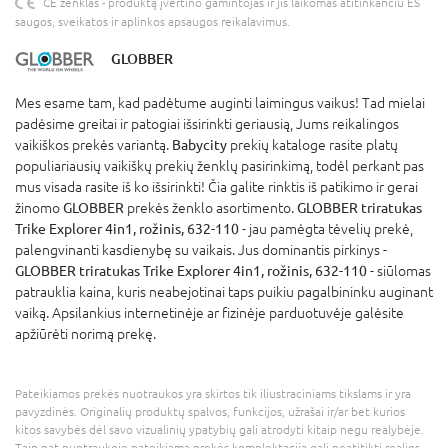
CE ženklas - produktą įvertino gamintojas ir jis laikomas atitinkančiu ES
saugos, sveikatos ir aplinkos apsaugos reikalavimus.
GLOBBER
Mes esame tam, kad padėtume auginti laimingus vaikus! Tad mielai
padėsime greitai ir patogiai išsirinkti geriausią, Jums reikalingos
vaikiškos prekės variantą.
Babycity
prekių kataloge rasite platų
populiariausių vaikiškų prekių ženklų pasirinkimą, todėl perkant pas
mus visada rasite iš ko išsirinkti! Čia galite rinktis iš patikimo ir gerai
žinomo
GLOBBER
prekės ženklo asortimento.
GLOBBER triratukas
Trike Explorer 4in1, rožinis, 632-110
- jau pamėgta tėvelių prekė,
palengvinanti kasdienybę su vaikais. Jus dominantis pirkinys -
GLOBBER triratukas Trike Explorer 4in1, rožinis, 632-110
- siūlomas
patrauklia kaina, kuris neabejotinai taps puikiu pagalbininku auginant
vaiką. Apsilankius internetinėje ar fizinėje parduotuvėje galėsite
apžiūrėti norimą prekę.
Pateikiamos prekės nuotraukos yra skirtos tik iliustraciniams tikslams ir yra
pavyzdinės. Originalių produktų spalvos, funkcijos, užrašai ir/ar bet kurios
kitos savybės dėl savo vizualinių ypatybių gali atrodyti kitaip negu realybėje.