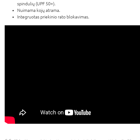
spindulių (UPF 50+).
Nuimama kojų atrama.
Integruotas priekinio rato blokavimas.