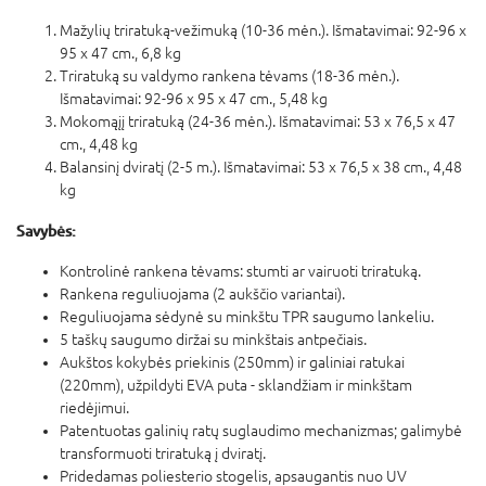
Mažylių triratuką-vežimuką (10-36 mėn.). Išmatavimai: 92-96 x
95 x 47 cm., 6,8 kg
Triratuką su valdymo rankena tėvams (18-36 mėn.).
Išmatavimai: 92-96 x 95 x 47 cm., 5,48 kg
Mokomąįį triratuką (24-36 mėn.). Išmatavimai: 53 x 76,5 x 47
cm., 4,48 kg
Balansinį dviratį (2-5 m.). Išmatavimai: 53 x 76,5 x 38 cm., 4,48
kg
Savybės:
Kontrolinė rankena tėvams: stumti ar vairuoti triratuką.
Rankena reguliuojama (2 aukščio variantai).
Reguliuojama sėdynė su minkštu TPR saugumo lankeliu.
5 taškų saugumo diržai su minkštais antpečiais.
Aukštos kokybės priekinis (250mm) ir galiniai ratukai
(220mm), užpildyti EVA puta - sklandžiam ir minkštam
riedėjimui.
Patentuotas galinių ratų suglaudimo mechanizmas; galimybė
transformuoti triratuką į dviratį.
Pridedamas poliesterio stogelis, apsaugantis nuo UV