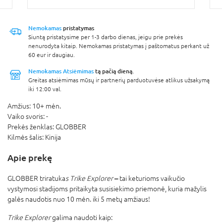
Nemokamas
pristatymas
Siuntą pristatysime per 1-3 darbo dienas, jeigu prie prekės
nenurodyta kitaip. Nemokamas pristatymas į paštomatus perkant už
60 eur ir daugiau.
Nemokamas Atsiėmimas
tą pačią dieną.
Greitas atsiėmimas mūsų ir partnerių parduotuvėse atlikus užsakymą
iki 12:00 val.
Amžius:
10+ mėn.
Vaiko svoris:
-
Prekės ženklas:
GLOBBER
Kilmės šalis:
Kinija
Apie prekę
–
GLOBBER triratuka
s Trike Explorer
tai keturioms vaikučio
vystymosi stadijoms pritaikyta susisiekimo priemonė, kuria mažylis
galės naudotis nuo 10 mėn. iki 5 metų amžiaus!
Trike Explorer
galima naudoti kaip: