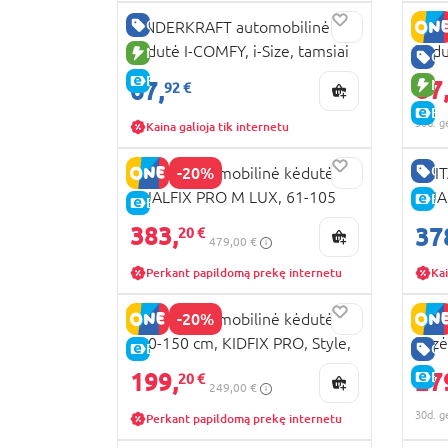
GERA KAINA
KINDERKRAFT automobilinė
KIN
kėdutė I-COMFY, i-Size, tamsiai
kėdu
NAUJA PREKĖ
GE
pilka, KCICOM00DGR0000
100–
E-KAINA
87
67,
NA
92 €
KCX
E-
30d. g
Kaina galioja tik internetu
GE
-20%
BRITAX automobilinė kėdutė
BRIT
DUALFIX PRO M LUX, 61-105
DUAL
E-
E-KAINA
cm., Onyx black, 2000042131
Urba
383,
37
20 €
479,00 €
Perkant papildomą prekę internetu
Kai
-20%
BRITAX automobilinė kėdutė
BRIT
100-150 cm, KIDFIX PRO, Style,
bazė
E-KAINA
GE
Carbon Black,
200
199,
27
E-
20 €
249,00 €
2000040915/2000041300
30d. g
Perkant papildomą prekę internetu