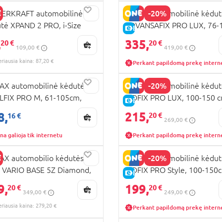
-20%
DERKRAFT automobilinė
BRITAX automobilinė kėdu
tė XPAND 2 PRO, i-Size
ADVANSAFIX PRO LUX, 76-
RA KAINA
E-KAINA
150 cm, pilka,
cm., Onyx black, 20000421
,
335,
UJA PREKĖ
20 €
20 €
109,00 €
419,00 €
PPR02GRY0000
KAINA
eriausia kaina: 87,20 €
Perkant papildomą prekę intern
RA KAINA
-20%
AX automobilinė kėdutė
BRITAX automobilinė kėdu
FIX PRO M, 61-105cm,
KIDFIX PRO LUX, 100-150 c
KAINA
E-KAINA
n Olive - LUX, 2000040899
Onyx black, 2000042133
215,
8,
20 €
16 €
269,00 €
na galioja tik internetu
Perkant papildomą prekę intern
-20%
AX automobilio kėdutės
BRITAX automobilinė kėdu
 VARIO BASE 5Z Diamond,
KIDFIX PRO Style, 100-150
RA KAINA
E-KAINA
0038293
Teak, 2000040917/200004
9,
199,
KAINA
20 €
20 €
349,00 €
249,00 €
eriausia kaina: 279,20 €
Perkant papildomą prekę intern