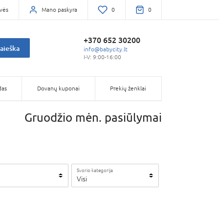
vės
Mano paskyra
0
0
+370 652 30200
aieška
info@babycity.lt
I-V: 9:00-16:00
das
Dovanų kuponai
Prekių ženklai
Gruodžio mėn. pasiūlymai
Svorio kategorija
Visi