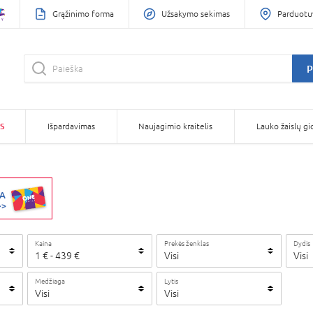
Grąžinimo forma
Užsakymo sekimas
Parduotu
P
S
Išpardavimas
Naujagimio kraitelis
Lauko žaislų gi
Kaina
Prekės ženklas
Dydis
1
€
-
439
€
Visi
Visi
Medžiaga
Lytis
Visi
Visi