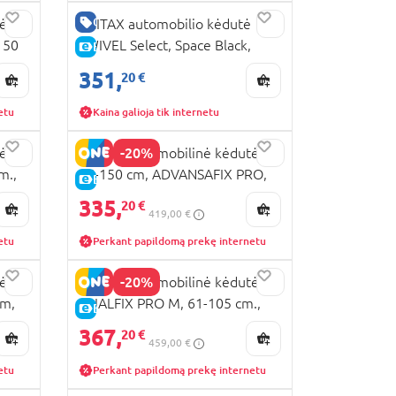
GERA KAINA
tė
BRITAX automobilio kėdutė
150
SWIVEL Select, Space Black,
E-KAINA
33
2000038913/2000039600
351,
20 €
etu
Kaina galioja tik internetu
-20%
tė
BRITAX automobilinė kėdutė
m.,
76-150 cm, ADVANSAFIX PRO,
E-KAINA
warm caramel - LUX,
335,
20 €
419,00 €
2000040909/2000041073
etu
Perkant papildomą prekę internetu
-20%
tė
BRITAX automobilinė kėdutė
cm,
DUALFIX PRO M, 61-105 cm.,
E-KAINA
1302
Sage green, 2000042130
367,
20 €
459,00 €
etu
Perkant papildomą prekę internetu