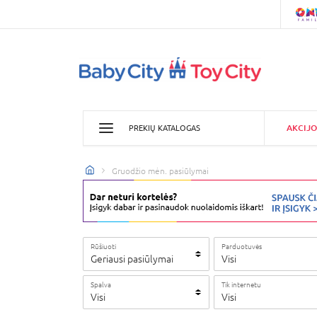
AKCIJO
PREKIŲ KATALOGAS
Gruodžio mėn. pasiūlymai
Rūšiuoti
Parduotuvės
Geriausi pasiūlymai
Visi
Spalva
Tik internetu
Visi
Visi