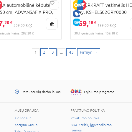
AX automobilinė kėdutė,
KINDERKRAFT vežimėlis HE
50 cm, ADVANSAFIX PRO,
grey, KSHELS02GRY0000
RA KAINA
GERA KAINA
ic, deep black,
7,
159,
KAINA
E-KAINA
20 €
18 €
359,00 €
199,00 €
0040900/2000041062
eriausia kaina: 287,20 €
30d. geriausia kaina: 159,18 €
1
2
3
...
43
Pirmyn
→
Parduotuvių darbo laikas
Lojalumo programa
MŪSŲ DRAUGAI
PRIVATUMO POLITIKA
KidZone.lt
Privatumo politika
Kotryna Group
BDAR teisių įgyvendinimo
formos
ZaisluPlaneta.lt