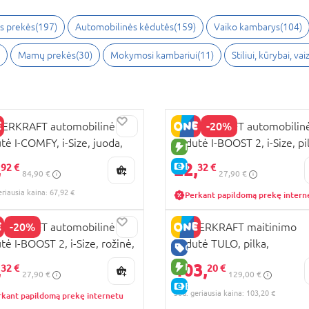
os prekės
(
197
)
Automobilinės kėdutės
(
159
)
Vaiko kambarys
(
104
)
Mamų prekės
(
30
)
Mokymosi kambariui
(
11
)
Stiliui, kūrybai, va
-20%
DERKRAFT automobilinė
KINDERKRAFT automobilin
tė I-COMFY, i-Size, juoda,
kėdutė I-BOOST 2, i-Size, pi
RA KAINA
NAUJA PREKĖ
COM00BLK0000
KCIBOO02GRY0000
,
22,
UJA PREKĖ
E-KAINA
92 €
32 €
84,90 €
27,90 €
KAINA
eriausia kaina: 67,92 €
Perkant papildomą prekę intern
-20%
DERKRAFT automobilinė
KINDERKRAFT maitinimo
tė I-BOOST 2, i-Size, rožinė,
kėdutė TULO, pilka,
UJA PREKĖ
GERA KAINA
BOO02PNK0000
KHTULO00GRY0000
,
103,
KAINA
NAUJA PREKĖ
32 €
20 €
27,90 €
129,00 €
E-KAINA
30d. geriausia kaina: 103,20 €
rkant papildomą prekę internetu