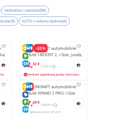
Vežimėliai ir nešioklės
(
96
)
izduotei
(
9
)
AUTO ir veiksmo žaidimai
(
4
)
-20%
ė
KINDERKRAFT automobilinė
lka,
kėdutė I-BOOST 2, i-Size, juoda,
NAUJA PREKĖ
KCIBOO02BLK0000
22,
E-KAINA
32 €
27,90 €
etu
Perkant papildomą prekę internetu
KINDERKRAFT automobilinė
kėdutė XPAND 2 PRO, i-Size
GERA KAINA
100–150 cm, juoda,
87,
NAUJA PREKĖ
20 €
109,00 €
KCXPPR02BLK0000
E-KAINA
30d. geriausia kaina: 87,20 €