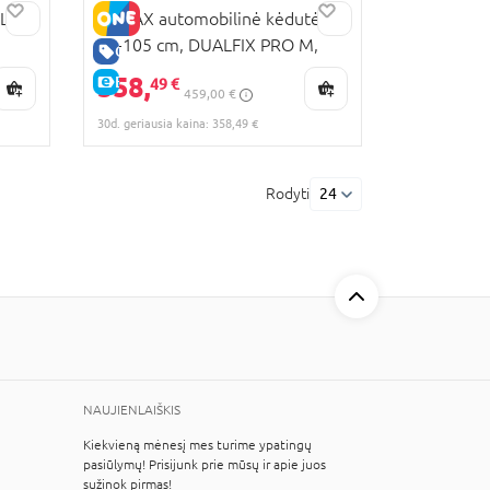
LSI 2
BRITAX automobilinė kėdutė,
61-105 cm, DUALFIX PRO M,
GERA KAINA
Style, dusty rose, 2000040893
358,
E-KAINA
49 €
459,00 €
30d. geriausia kaina: 358,49 €
Rodyti
24
NAUJIENLAIŠKIS
Kiekvieną mėnesį mes turime ypatingų
pasiūlymų! Prisijunk prie mūsų ir apie juos
sužinok pirmas!