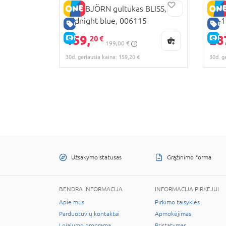
BABYBJÖRN gultukas BLISS,
BRIT
midnight blue, 006115
76-1
GERA KAINA
GE
class
159,
28
E-KAINA
E-
20 €
199,00 €
200
30d. geriausia kaina: 159,20 €
30d. g
Užsakymo statusas
Grąžinimo forma
BENDRA INFORMACIJA
INFORMACIJA PIRKĖJUI
Apie mus
Pirkimo taisyklės
Parduotuvių kontaktai
Apmokėjimas
Lojalumo programa
Pristatymas