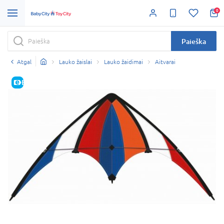
0
Paieška
Atgal
Lauko žaislai
Lauko žaidimai
Aitvarai
E-KAINA