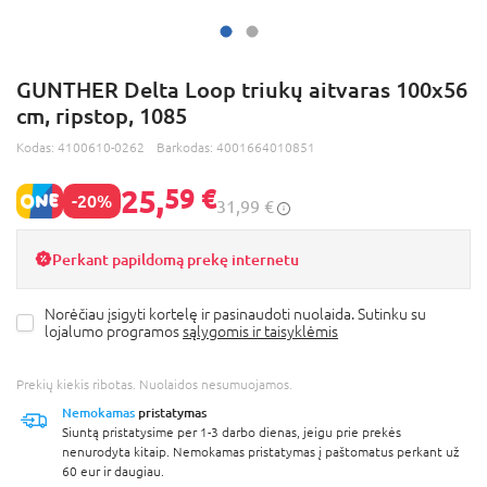
GUNTHER Delta Loop triukų aitvaras 100x56
cm, ripstop, 1085
Kodas:
4100610-0262
Barkodas:
4001664010851
25,
59 €
-20%
31,99 €
Perkant papildomą prekę internetu
Norėčiau įsigyti kortelę ir pasinaudoti nuolaida. Sutinku su
lojalumo programos
sąlygomis ir taisyklėmis
Prekių kiekis ribotas. Nuolaidos nesumuojamos.
Nemokamas
pristatymas
Siuntą pristatysime per 1-3 darbo dienas, jeigu prie prekės
nenurodyta kitaip. Nemokamas pristatymas į paštomatus perkant už
60 eur ir daugiau.