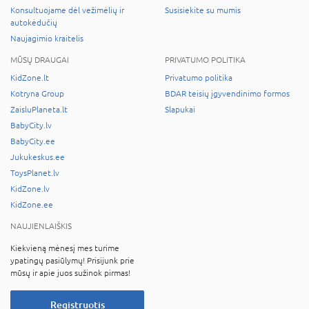
Konsultuojame dėl vežimėlių ir
Susisiekite su mumis
autokėdučių
Naujagimio kraitelis
MŪSŲ DRAUGAI
PRIVATUMO POLITIKA
KidZone.lt
Privatumo politika
Kotryna Group
BDAR teisių įgyvendinimo formos
ZaisluPlaneta.lt
Slapukai
BabyCity.lv
BabyCity.ee
Jukukeskus.ee
ToysPlanet.lv
KidZone.lv
KidZone.ee
NAUJIENLAIŠKIS
Kiekvieną mėnesį mes turime
ypatingų pasiūlymų! Prisijunk prie
mūsų ir apie juos sužinok pirmas!
Registruotis