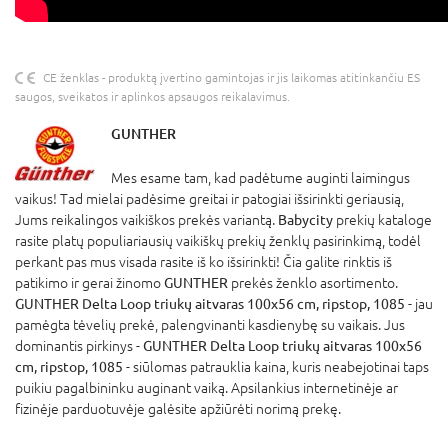
CE ženklas - produktą įvertino gamintojas ir jis laikomas atitinkančiu ES
saugos, sveikatos ir aplinkos apsaugos reikalavimus.
GUNTHER
Mes esame tam, kad padėtume auginti laimingus
vaikus! Tad mielai padėsime greitai ir patogiai išsirinkti geriausią,
Jums reikalingos vaikiškos prekės variantą.
Babycity
prekių kataloge
rasite platų populiariausių vaikiškų prekių ženklų pasirinkimą, todėl
perkant pas mus visada rasite iš ko išsirinkti! Čia galite rinktis iš
patikimo ir gerai žinomo
GUNTHER
prekės ženklo asortimento.
GUNTHER Delta Loop triukų aitvaras 100x56 cm, ripstop, 1085
- jau
pamėgta tėvelių prekė, palengvinanti kasdienybę su vaikais. Jus
dominantis pirkinys -
GUNTHER Delta Loop triukų aitvaras 100x56
cm, ripstop, 1085
- siūlomas patrauklia kaina, kuris neabejotinai taps
puikiu pagalbininku auginant vaiką. Apsilankius internetinėje ar
fizinėje parduotuvėje galėsite apžiūrėti norimą prekę.