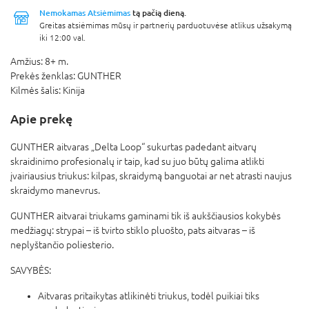
Nemokamas Atsiėmimas
tą pačią dieną.
Greitas atsiėmimas mūsų ir partnerių parduotuvėse atlikus užsakymą
iki 12:00 val.
Amžius:
8+ m.
Prekės ženklas:
GUNTHER
Kilmės šalis:
Kinija
Apie prekę
GUNTHER aitvaras „Delta Loop“ sukurtas padedant aitvarų
skraidinimo profesionalų ir taip, kad su juo būtų galima atlikti
įvairiausius triukus: kilpas, skraidymą banguotai ar net atrasti naujus
skraidymo manevrus.
GUNTHER aitvarai triukams gaminami tik iš aukščiausios kokybės
medžiagų: strypai – iš tvirto stiklo pluošto, pats aitvaras – iš
neplyštančio poliesterio.
SAVYBĖS:
Aitvaras pritaikytas atlikinėti triukus, todėl puikiai tiks