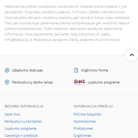
Pateikiamos prekės nuotraukos yra skirtos tik iliustraciniams tikslams ir yra
pavyzdinės. Originalių produktų spalvos, funkcijos, užrašai ir/ar bet kurios
kitos savybės dėl savo vizualinių ypatybių gali atrodyti kitaip negu realybėje.
Taip pat nuotraukoje pateikiama prekės komplektacija gali neatitikti realios
prekės komplektacijos. Todėl prašome vadovautis aprašyme pateikiama
informacija. Kilus klausimams, laukiame Jūsų kreipimosi el. paštu
info@babycity.lt Pastebėjus aprašymo klaidų prašome mus informuoti.
Užsakymo statusas
Grąžinimo forma
Parduotuvių darbo laikas
Lojalumo programa
BENDRA INFORMACIJA
INFORMACIJA PIRKĖJUI
Apie mus
Pirkimo taisyklės
Parduotuvių kontaktai
Apmokėjimas
Lojalumo programa
Pristatymas
Garantija ir priežiūra
Grąžinimas