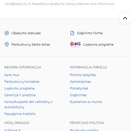
info@babycity.lt Pastebėjus aprašymo klaidų prašome mus informuoti.
Užsakymo statusas
Grąžinimo forma
Parduotuvių darbo laikas
Lojalumo programa
BENDRA INFORMACIJA
INFORMACIJA PIRKĖJUI
Apie mus
Pirkimo taisyklės
Parduotuvių kontaktai
Apmokėjimas
Lojalumo programa
Pristatymas
Garantija ir priežiūra
Grąžinimas
Konsultuojame dėl vežimėlių ir
Susisiekite su mumis
autokėdučių
Naujagimio kraitelis
MŪSŲ DRAUGAI
PRIVATUMO POLITIKA
KidZone.lt
Privatumo politika