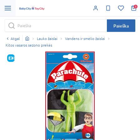
0
Paieška
Atgal
Lauko žaislai
Vandens ir smėlio žaislai
Kitos vasaros sezono prekės
E-KAINA