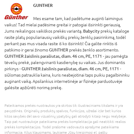
GUNTHER
Mes esame tam, kad padėtume auginti laimingus
vaikus! Tad mielai padėsime greitai ir patogiai išsirinkti geriausią,
Jums reikalingos vaikiškos prekės variantą.
Babycity
prekių kataloge
rasite platų populiariausių vaikiškų prekių ženklų pasirinkimą, todėl
perkant pas mus visada rasite iš ko išsirinkti! Čia galite rinktis iš
patikimo ir gerai žinomo
GUNTHER
prekės ženklo asortimento.
GUNTHER žaislinis parašiutas, diam. 46 cm, PE, 1171
- jau pamėgta
tėvelių prekė, palengvinanti kasdienybę su vaikais. Jus dominantis
pirkinys -
GUNTHER žaislinis parašiutas, diam. 46 cm, PE, 1171
-
siūlomas patrauklia kaina, kuris neabejotinai taps puikiu pagalbininku
auginant vaiką. Apsilankius internetinėje ar fizinėje parduotuvėje
galėsite apžiūrėti norimą prekę.
Pateikiamos prekės nuotraukos yra skirtos tik iliustraciniams tikslams ir yra
pavyzdinės. Originalių produktų spalvos, funkcijos, užrašai ir/ar bet kurios
kitos savybės dėl savo vizualinių ypatybių gali atrodyti kitaip negu realybėje.
Taip pat nuotraukoje pateikiama prekės komplektacija gali neatitikti realios
prekės komplektacijos. Todėl prašome vadovautis aprašyme pateikiama
informacija. Kilus klausimams, laukiame Jūsų kreipimosi el. paštu