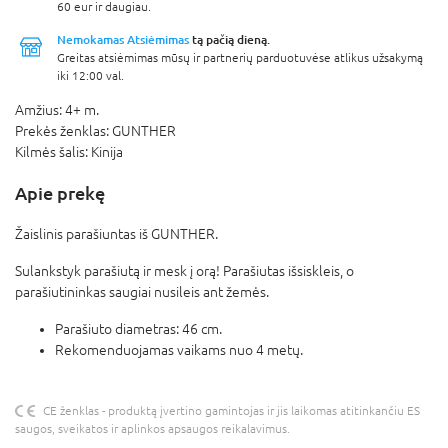
60 eur ir daugiau.
Nemokamas Atsiėmimas
tą pačią dieną.
Greitas atsiėmimas mūsų ir partnerių parduotuvėse atlikus užsakymą
iki 12:00 val.
Amžius:
4+ m.
Prekės ženklas:
GUNTHER
Kilmės šalis:
Kinija
Apie prekę
Žaislinis parašiuntas iš GUNTHER.
Sulankstyk parašiutą ir mesk į orą! Parašiutas išsiskleis, o
parašiutininkas saugiai nusileis ant žemės.
Parašiuto diametras: 46 cm.
Rekomenduojamas vaikams nuo 4 metų.
CE ženklas - produktą įvertino gamintojas ir jis laikomas atitinkančiu ES
saugos, sveikatos ir aplinkos apsaugos reikalavimus.