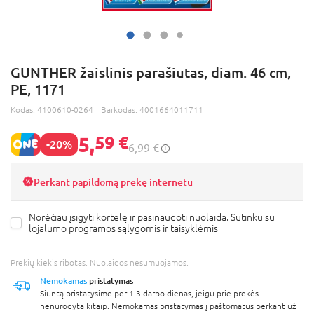
GUNTHER žaislinis parašiutas, diam. 46 cm,
PE, 1171
Kodas:
4100610-0264
Barkodas:
4001664011711
5,
59 €
-20%
6,99 €
Perkant papildomą prekę internetu
Norėčiau įsigyti kortelę ir pasinaudoti nuolaida. Sutinku su
lojalumo programos
sąlygomis ir taisyklėmis
Prekių kiekis ribotas. Nuolaidos nesumuojamos.
Nemokamas
pristatymas
Siuntą pristatysime per 1-3 darbo dienas, jeigu prie prekės
nenurodyta kitaip. Nemokamas pristatymas į paštomatus perkant už