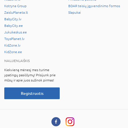
Kotryna Group
BDAR teisių įgyvendinimo formos
ZaisluPlaneta.lt
Slapukai
BabyCity.lv
BabyCity.ee
Jukukeskus.ee
ToysPlanet.lv
KidZone.lv
KidZone.ee
NAUJIENLAIŠKIS
Kiekvieną mėnesį mes turime
ypatingų pasiūlymų! Prisijunk prie
mūsų ir apie juos sužinok pirmas!
Registruotis