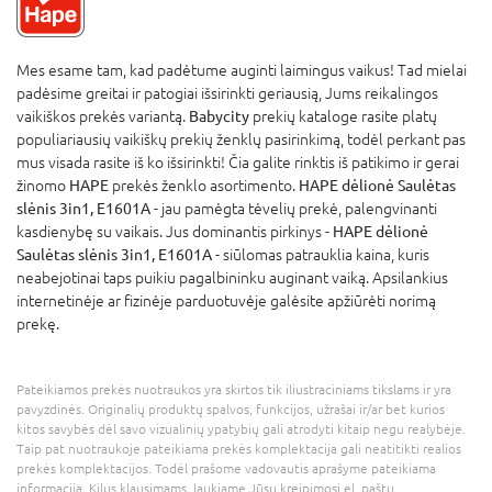
Mes esame tam, kad padėtume auginti laimingus vaikus! Tad mielai
padėsime greitai ir patogiai išsirinkti geriausią, Jums reikalingos
vaikiškos prekės variantą.
Babycity
prekių kataloge rasite platų
populiariausių vaikiškų prekių ženklų pasirinkimą, todėl perkant pas
mus visada rasite iš ko išsirinkti! Čia galite rinktis iš patikimo ir gerai
žinomo
HAPE
prekės ženklo asortimento.
HAPE dėlionė Saulėtas
slėnis 3in1, E1601A
- jau pamėgta tėvelių prekė, palengvinanti
kasdienybę su vaikais. Jus dominantis pirkinys -
HAPE dėlionė
Saulėtas slėnis 3in1, E1601A
- siūlomas patrauklia kaina, kuris
neabejotinai taps puikiu pagalbininku auginant vaiką. Apsilankius
internetinėje ar fizinėje parduotuvėje galėsite apžiūrėti norimą
prekę.
Pateikiamos prekės nuotraukos yra skirtos tik iliustraciniams tikslams ir yra
pavyzdinės. Originalių produktų spalvos, funkcijos, užrašai ir/ar bet kurios
kitos savybės dėl savo vizualinių ypatybių gali atrodyti kitaip negu realybėje.
Taip pat nuotraukoje pateikiama prekės komplektacija gali neatitikti realios
prekės komplektacijos. Todėl prašome vadovautis aprašyme pateikiama
informacija. Kilus klausimams, laukiame Jūsų kreipimosi el. paštu