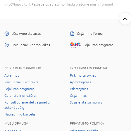
info@babycity.lt Pastebėjus aprašymo klaidų prašome mus informuoti.
Užsakymo statusas
Grąžinimo forma
Parduotuvių darbo laikas
Lojalumo programa
BENDRA INFORMACIJA
INFORMACIJA PIRKĖJUI
Apie mus
Pirkimo taisyklės
Parduotuvių kontaktai
Apmokėjimas
Lojalumo programa
Pristatymas
Garantija ir priežiūra
Grąžinimas
Konsultuojame dėl vežimėlių ir
Susisiekite su mumis
autokėdučių
Naujagimio kraitelis
MŪSŲ DRAUGAI
PRIVATUMO POLITIKA