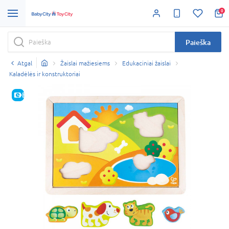
0
Paieška
Atgal
Žaislai mažiesiems
Edukaciniai žaislai
Kaladėlės ir konstruktoriai
E-KAINA