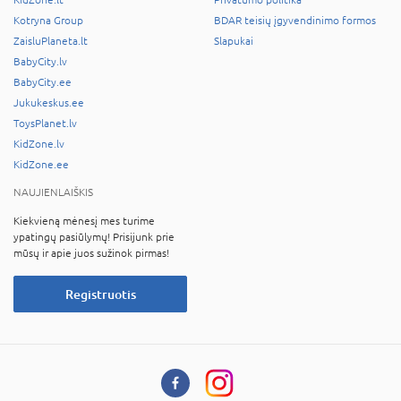
KidZone.lt
Privatumo politika
Kotryna Group
BDAR teisių įgyvendinimo formos
ZaisluPlaneta.lt
Slapukai
BabyCity.lv
BabyCity.ee
Jukukeskus.ee
ToysPlanet.lv
KidZone.lv
KidZone.ee
NAUJIENLAIŠKIS
Kiekvieną mėnesį mes turime
ypatingų pasiūlymų! Prisijunk prie
mūsų ir apie juos sužinok pirmas!
Registruotis