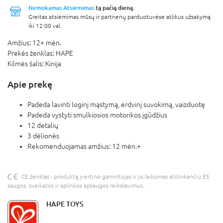
Nemokamas Atsiėmimas
tą pačią dieną.
Greitas atsiėmimas mūsų ir partnerių parduotuvėse atlikus užsakymą
iki 12:00 val.
Amžius:
12+ mėn.
Prekės ženklas:
HAPE
Kilmės šalis:
Kinija
Apie prekę
Padeda lavinti loginį mąstymą, erdvinį suvokimą, vaizduotę
Padeda vystyti smulkiosios motorikos įgūdžius
12 detalių
3 dėlionės
Rekomenduojamas amžius: 12 mėn.+
CE ženklas - produktą įvertino gamintojas ir jis laikomas atitinkančiu ES
saugos, sveikatos ir aplinkos apsaugos reikalavimus.
HAPE TOYS