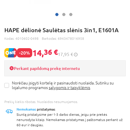
HAPE dėlionė Saulėtas slėnis 3in1, E1601A
Kodas:
4010602-0498
Barkodas:
6943478016958
14,
36 €
-20%
17,95 €
Perkant papildomą prekę internetu
Norėčiau įsigyti kortelę ir pasinaudoti nuolaida. Sutinku su
lojalumo programos
sąlygomis ir taisyklėmis
Prekių kiekis ribotas. Nuolaidos nesumuojamos.
Nemokamas
pristatymas
Siuntą pristatysime per 1-3 darbo dienas, jeigu prie prekės
nenurodyta kitaip. Nemokamas pristatymas į paštomatus perkant už
60 eur ir daugiau.