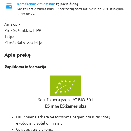
Nemokamas Atsiėmimas
tą pačią dieną.
Greitas atsiėmimas mūsų ir partnerių parduotuvėse atlikus užsakymą
iki 12:00 val.
Amžius:
-
Prekės ženklas:
HIPP
Talpa:
-
Kilmės šalis:
Vokietija
Apie prekę
Papildoma informacija
Sertifikuota pagal: AT-BIO-301
ES ir ne ES žemės ūkis
HiPP Mama arbata nėščiosioms pagaminta iš rinktinių
ekologiškų žolelių ir vaisių.
Gaivaus vaisių skonio.