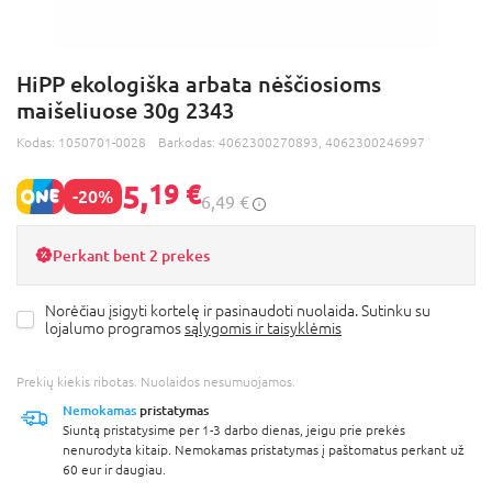
HiPP ekologiška arbata nėščiosioms
maišeliuose 30g 2343
Kodas:
1050701-0028
Barkodas:
4062300270893, 4062300246997
5,
19 €
-20%
6,49 €
Perkant bent 2 prekes
Norėčiau įsigyti kortelę ir pasinaudoti nuolaida. Sutinku su
lojalumo programos
sąlygomis ir taisyklėmis
Prekių kiekis ribotas. Nuolaidos nesumuojamos.
Nemokamas
pristatymas
Siuntą pristatysime per 1-3 darbo dienas, jeigu prie prekės
nenurodyta kitaip. Nemokamas pristatymas į paštomatus perkant už
60 eur ir daugiau.