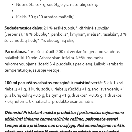
Nepridėta cukrų, sudėtyje yra natūralių cukrų.
Kiekis: 30 g (20 arbatos maišelių).
Sudedamosios dalys:
21 % erškėtuogių*, citrininė aloyzija*
(verbena), 18 % obuolių*, pankolis*, kmynai*, melisa*, rasakila*, 3 %
šeivamedžių žiedų*. *iš ekologinių ūkių
Paruošimas
: 1 maišelį užpilti 200 ml verdančio geriamo vandens,
palaikyti iki 10 min. Arbata skani ir šalta. Nėštumo metu
rekomenduojama išgerti 3-4 puodelius per dieną. Laikyti kambario
temperatūroje, sausoje vietoje.
100 ml paruoštos arbatos energinė ir maistinė vertė
: 5 kJ/ 1 kcal,
riebalų <1 g, iš kurių sočiųjų riebalų rūgščių <1 g, angliavandenių <1
g, iš kurių cukrų <0,5 g, baltymų <1 g, druskos1 <0,05 g. 1 druskos
kiekį nulemia tik natūraliai produkte esantis natris
Dėmesio! Pristatant maisto produktus į paštomatus neįmanoma
užtikrinti tinkamo temperatūrinio režimo, paštomate esanti
temperatūra priklauso nuo oro sąlygų. Rekomenduojame rinktis
užsakymo atsiėmimą iš parduotuvės ar pristatymą per kurjerį.