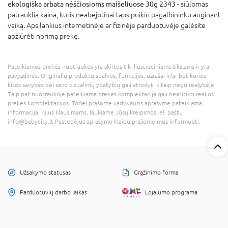
ekologiška arbata nėščiosioms maišeliuose 30g 2343
- siūlomas
patrauklia kaina, kuris neabejotinai taps puikiu pagalbininku auginant
vaiką. Apsilankius internetinėje ar fizinėje parduotuvėje galėsite
apžiūrėti norimą prekę.
Pateikiamos prekės nuotraukos yra skirtos tik iliustraciniams tikslams ir yra
pavyzdinės. Originalių produktų spalvos, funkcijos, užrašai ir/ar bet kurios
kitos savybės dėl savo vizualinių ypatybių gali atrodyti kitaip negu realybėje.
Taip pat nuotraukoje pateikiama prekės komplektacija gali neatitikti realios
prekės komplektacijos. Todėl prašome vadovautis aprašyme pateikiama
informacija. Kilus klausimams, laukiame Jūsų kreipimosi el. paštu
info@babycity.lt Pastebėjus aprašymo klaidų prašome mus informuoti.
Užsakymo statusas
Grąžinimo forma
Parduotuvių darbo laikas
Lojalumo programa