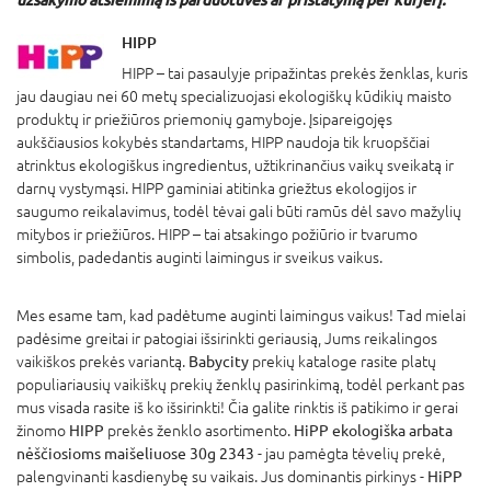
HIPP
HIPP – tai pasaulyje pripažintas prekės ženklas, kuris
jau daugiau nei 60 metų specializuojasi ekologiškų kūdikių maisto
produktų ir priežiūros priemonių gamyboje. Įsipareigojęs
aukščiausios kokybės standartams, HIPP naudoja tik kruopščiai
atrinktus ekologiškus ingredientus, užtikrinančius vaikų sveikatą ir
darnų vystymąsi. HIPP gaminiai atitinka griežtus ekologijos ir
saugumo reikalavimus, todėl tėvai gali būti ramūs dėl savo mažylių
mitybos ir priežiūros. HIPP – tai atsakingo požiūrio ir tvarumo
simbolis, padedantis auginti laimingus ir sveikus vaikus.
Mes esame tam, kad padėtume auginti laimingus vaikus! Tad mielai
padėsime greitai ir patogiai išsirinkti geriausią, Jums reikalingos
vaikiškos prekės variantą.
Babycity
prekių kataloge rasite platų
populiariausių vaikiškų prekių ženklų pasirinkimą, todėl perkant pas
mus visada rasite iš ko išsirinkti! Čia galite rinktis iš patikimo ir gerai
žinomo
HIPP
prekės ženklo asortimento.
HiPP ekologiška arbata
nėščiosioms maišeliuose 30g 2343
- jau pamėgta tėvelių prekė,
palengvinanti kasdienybę su vaikais. Jus dominantis pirkinys -
HiPP