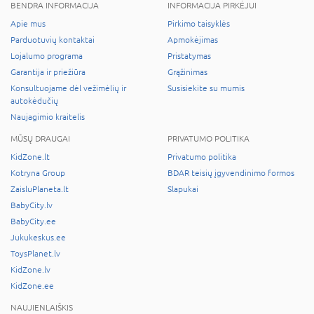
BENDRA INFORMACIJA
INFORMACIJA PIRKĖJUI
Apie mus
Pirkimo taisyklės
Parduotuvių kontaktai
Apmokėjimas
Lojalumo programa
Pristatymas
Garantija ir priežiūra
Grąžinimas
Konsultuojame dėl vežimėlių ir
Susisiekite su mumis
autokėdučių
Naujagimio kraitelis
MŪSŲ DRAUGAI
PRIVATUMO POLITIKA
KidZone.lt
Privatumo politika
Kotryna Group
BDAR teisių įgyvendinimo formos
ZaisluPlaneta.lt
Slapukai
BabyCity.lv
BabyCity.ee
Jukukeskus.ee
ToysPlanet.lv
KidZone.lv
KidZone.ee
NAUJIENLAIŠKIS