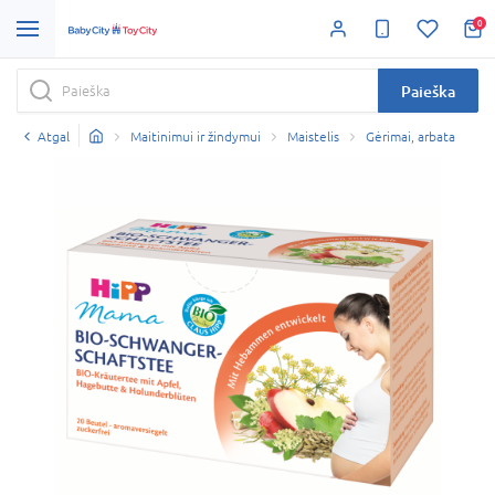
0
Paieška
Atgal
Maitinimui ir žindymui
Maistelis
Gėrimai, arbata