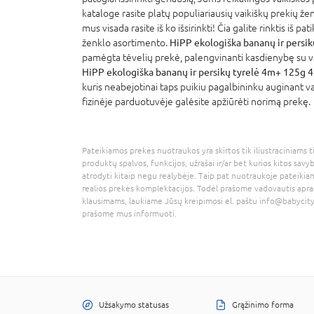
kataloge rasite platų populiariausių vaikiškų prekių že
mus visada rasite iš ko išsirinkti! Čia galite rinktis iš p
ženklo asortimento.
HiPP ekologiška bananų ir persi
pamėgta tėvelių prekė, palengvinanti kasdienybę su vai
HiPP ekologiška bananų ir persikų tyrelė 4m+ 125g 
kuris neabejotinai taps puikiu pagalbininku auginant va
fizinėje parduotuvėje galėsite apžiūrėti norimą prekę.
Pateikiamos prekės nuotraukos yra skirtos tik iliustraciniams ti
produktų spalvos, funkcijos, užrašai ir/ar bet kurios kitos savy
atrodyti kitaip negu realybėje. Taip pat nuotraukoje pateikiam
realios prekės komplektacijos. Todėl prašome vadovautis apra
klausimams, laukiame Jūsų kreipimosi el. paštu
info@babycity
prašome mus informuoti.
Užsakymo statusas
Grąžinimo forma