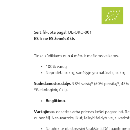
Sertifikuota pagal: DE-OKO-001
ES ir ne ES žemės ūkis
Tinka kūdikiams nuo 4 mėn. ir mažiems vaikams.
100% vaisių
Nepridėta cukrų, sudėtyje yra natūralių cukrų
Sudedamosios dalys
: 98% vaisių* (50% persikų*, 48% b
*iš ekologinių ūkių.
Be glitimo.
Vartojimas
: desertas arba priedas košei pagardinti. Rei
dubenėlį. Nesuvartotą likutį laikyti šaldytuve, suvartot
Naudokite plastmasinį šaukštelį. Dėl papildomo 