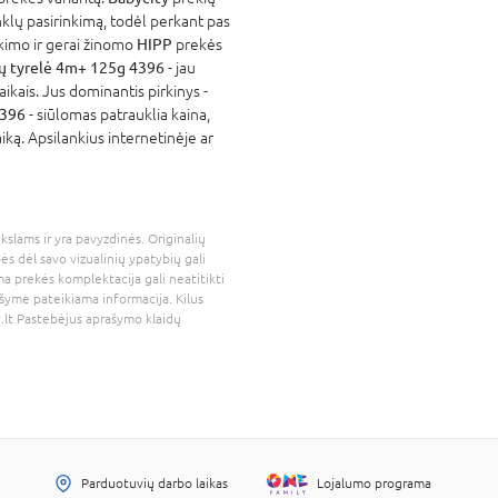
nklų pasirinkimą, todėl perkant pas
atikimo ir gerai žinomo
HIPP
prekės
kų tyrelė 4m+ 125g 4396
- jau
kais. Jus dominantis pirkinys -
4396
- siūlomas patrauklia kaina,
iką. Apsilankius internetinėje ar
kslams ir yra pavyzdinės. Originalių
bės dėl savo vizualinių ypatybių gali
a prekės komplektacija gali neatitikti
šyme pateikiama informacija. Kilus
.lt
Pastebėjus aprašymo klaidų
Parduotuvių darbo laikas
Lojalumo programa