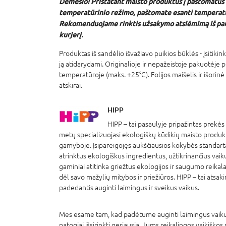
Dėmesio! Pristatant maisto produktus į paštomatus
temperatūrinio režimo, paštomate esanti temperatū
Rekomenduojame rinktis užsakymo atsiėmimą iš par
kurjerį.
Produktas iš sandėlio išvažiavo puikios būklės - įsitiki
ją atidarydami. Originalioje ir nepažeistoje pakuotėje
temperatūroje (maks. +25°C). Folijos maišelis ir išorinė
atskirai.
HIPP
HIPP – tai pasaulyje pripažintas prekės
metų specializuojasi ekologiškų kūdikių maisto produkt
gamyboje. Įsipareigojęs aukščiausios kokybės standart
atrinktus ekologiškus ingredientus, užtikrinančius vaik
gaminiai atitinka griežtus ekologijos ir saugumo reikal
dėl savo mažylių mitybos ir priežiūros. HIPP – tai atsak
padedantis auginti laimingus ir sveikus vaikus.
Mes esame tam, kad padėtume auginti laimingus vaikus
patogiai išsirinkti geriausią, Jums reikalingos vaikiškos