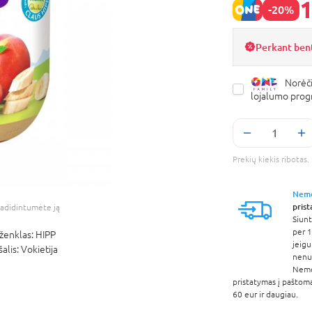
1
-20%
Perkant ben
Norėči
lojalumo pro
Prekių kiekis ribota
Nem
pris
adidintumėte ją
Siunt
per 1
ženklas:
HIPP
jeigu
šalis:
Vokietija
nenur
Nem
pristatymas į paštom
60 eur ir daugiau.