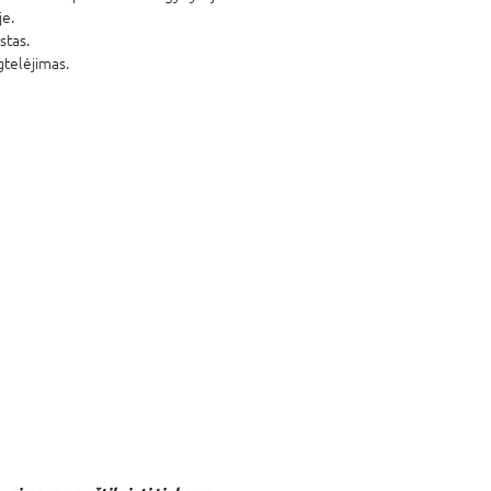
je.
stas.
agtelėjimas.