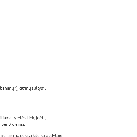
ananų*), citrinų sultys*.
kiamą tyrelės kiekį įdėti į
i per 3 dienas.
maitinimo pasitarkite su gydytoju.