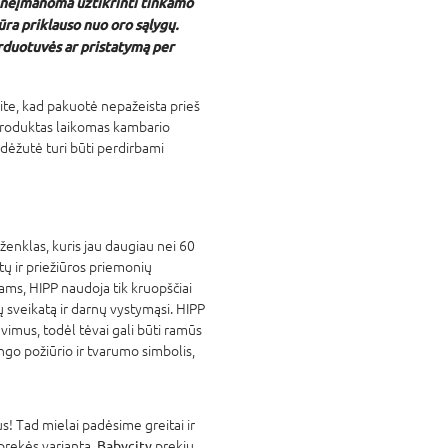
 neįmanoma užtikrinti tinkamo
ra priklauso nuo oro sąlygų.
duotuvės ar pristatymą per
nkite, kad pakuotė nepažeista prieš
 produktas laikomas kambario
 dėžutė turi būti perdirbami
 ženklas, kuris jau daugiau nei 60
ų ir priežiūros priemonių
ams, HIPP naudoja tik kruopščiai
ų sveikatą ir darnų vystymąsi. HIPP
avimus, todėl tėvai gali būti ramūs
ingo požiūrio ir tvarumo simbolis,
! Tad mielai padėsime greitai ir
 prekės variantą.
Babycity
prekių