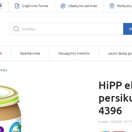
Grąžinimo forma
Užsakymo sekimas
Parduotu
P
S
Išpardavimas
Naujagimio kraitelis
Lauko žaislų gi
relės
HiPP e
persik
4396
Kodas:
1050301-017