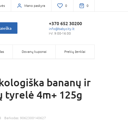
vės
Mano paskyra
0
0
+370 652 30200
aieška
info@babycity.lt
I-V: 9:00-16:00
das
Dovanų kuponai
Prekių ženklai
kologiška bananų ir
ų tyrelė 4m+ 125g
8
Barkodas:
9062300140627