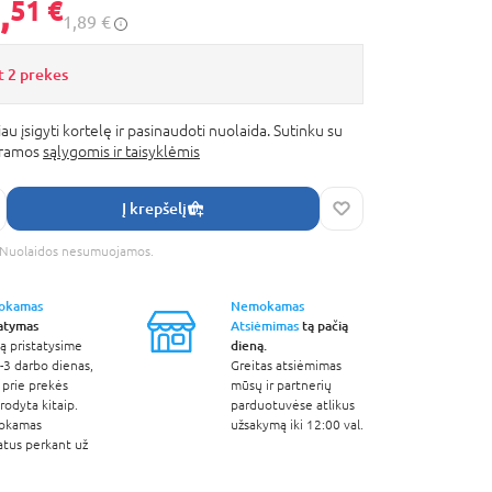
,
51 €
1,89 €
t 2 prekes
au įsigyti kortelę ir pasinaudoti nuolaida. Sutinku su
gramos
sąlygomis ir taisyklėmis
Į krepšelį
s. Nuolaidos nesumuojamos.
okamas
Nemokamas
tatymas
Atsiėmimas
tą pačią
dieną.
ą pristatysime
-3 darbo dienas,
Greitas atsiėmimas
 prie prekės
mūsų ir partnerių
odyta kitaip.
parduotuvėse atlikus
okamas
užsakymą iki 12:00 val.
atus perkant už