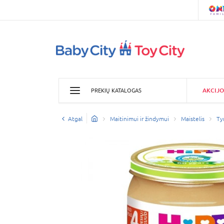
AKCIJO
PREKIŲ KATALOGAS
Atgal
Maitinimui ir žindymui
Maistelis
Ty