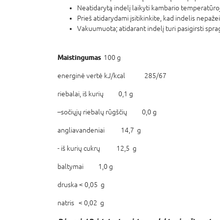
Neatidarytą indelį laikyti kambario temperatūro
Prieš atidarydami įsitikinkite, kad indelis nepažei
Vakuumuota; atidarant indelį turi pasigirsti spr
Maistingumas
100 g
energinė vertė kJ/kcal 285/67
riebalai, iš kurių 0,1 g
–sočiųjų riebalų rūgščių 0,0 g
angliavandeniai 14,7 g
- iš kurių cukrų 12,5 g
baltymai 1,0 g
druska < 0,05 g
natris < 0,02 g