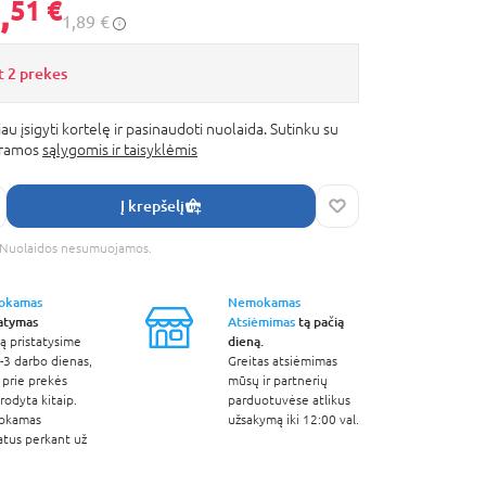
,
51 €
1,89 €
t 2 prekes
au įsigyti kortelę ir pasinaudoti nuolaida. Sutinku su
gramos
sąlygomis ir taisyklėmis
Į krepšelį
s. Nuolaidos nesumuojamos.
okamas
Nemokamas
tatymas
Atsiėmimas
tą pačią
dieną.
ą pristatysime
-3 darbo dienas,
Greitas atsiėmimas
 prie prekės
mūsų ir partnerių
odyta kitaip.
parduotuvėse atlikus
okamas
užsakymą iki 12:00 val.
atus perkant už