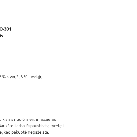
IO-301
is
22 % slyvų*, 3 % juodųjų
ūdikiams nuo 6 mėn. ir mažiems
ukštelį arba išspausti visą tyrelę į
ite, kad pakuotė nepažeista.