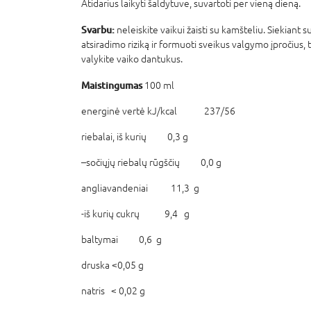
Atidarius laikyti šaldytuve, suvartoti per vieną dieną.
Svarbu:
neleiskite vaikui žaisti su kamšteliu. Siekiant
atsiradimo riziką ir formuoti sveikus valgymo įpročius, 
valykite vaiko dantukus.
Maistingumas
100 ml
energinė vertė kJ/kcal 237/56
riebalai, iš kurių 0,3 g
–sočiųjų riebalų rūgščių 0,0 g
angliavandeniai 11,3 g
-iš kurių cukrų 9,4 g
baltymai 0,6 g
druska <0,05 g
natris < 0,02 g