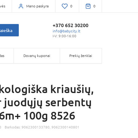
vės
Mano paskyra
0
0
+370 652 30200
aieška
info@babycity.lt
I-V: 9:00-16:00
das
Dovanų kuponai
Prekių ženklai
kologiška kriaušių,
ir juodųjų serbentų
 6m+ 100g 8526
0
Barkodas:
9062300133780, 9062300140801