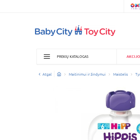
AKCIJO
PREKIŲ KATALOGAS
Atgal
Maitinimui ir žindymui
Maistelis
Ty