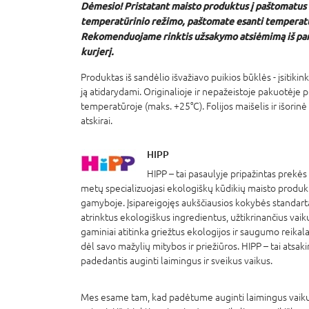
Dėmesio! Pristatant maisto produktus į paštomatus
temperatūrinio režimo, paštomate esanti temperatū
Rekomenduojame rinktis užsakymo atsiėmimą iš par
kurjerį.
Produktas iš sandėlio išvažiavo puikios būklės - įsitiki
ją atidarydami. Originalioje ir nepažeistoje pakuotėje
temperatūroje (maks. +25°C). Folijos maišelis ir išorinė
atskirai.
HIPP
HIPP – tai pasaulyje pripažintas prekės
metų specializuojasi ekologiškų kūdikių maisto produkt
gamyboje. Įsipareigojęs aukščiausios kokybės standart
atrinktus ekologiškus ingredientus, užtikrinančius vaik
gaminiai atitinka griežtus ekologijos ir saugumo reikal
dėl savo mažylių mitybos ir priežiūros. HIPP – tai atsak
padedantis auginti laimingus ir sveikus vaikus.
Mes esame tam, kad padėtume auginti laimingus vaikus