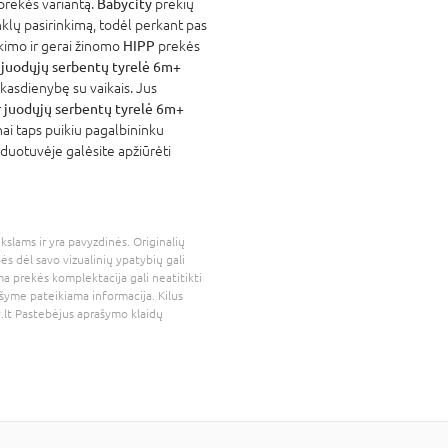
 prekės variantą.
Babycity
prekių
nklų pasirinkimą, todėl perkant pas
atikimo ir gerai žinomo
HIPP
prekės
r juodųjų serbentų tyrelė 6m+
kasdienybę su vaikais. Jus
ir juodųjų serbentų tyrelė 6m+
nai taps puikiu pagalbininku
rduotuvėje galėsite apžiūrėti
kslams ir yra pavyzdinės. Originalių
bės dėl savo vizualinių ypatybių gali
a prekės komplektacija gali neatitikti
šyme pateikiama informacija. Kilus
.lt
Pastebėjus aprašymo klaidų