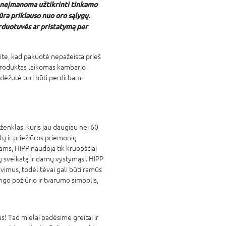
 neįmanoma užtikrinti tinkamo
ra priklauso nuo oro sąlygų.
duotuvės ar pristatymą per
nkite, kad pakuotė nepažeista prieš
 produktas laikomas kambario
 dėžutė turi būti perdirbami
 ženklas, kuris jau daugiau nei 60
ų ir priežiūros priemonių
ams, HIPP naudoja tik kruopščiai
ų sveikatą ir darnų vystymąsi. HIPP
avimus, todėl tėvai gali būti ramūs
ingo požiūrio ir tvarumo simbolis,
! Tad mielai padėsime greitai ir