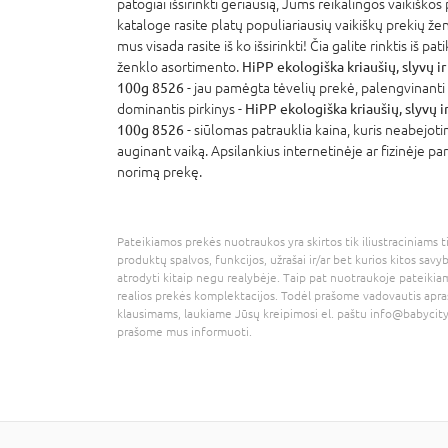
patogiai išsirinkti geriausią, Jums reikalingos vaikiškos
kataloge rasite platų populiariausių vaikiškų prekių že
mus visada rasite iš ko išsirinkti! Čia galite rinktis iš p
ženklo asortimento.
HiPP ekologiška kriaušių, slyvų i
100g 8526
- jau pamėgta tėvelių prekė, palengvinanti 
dominantis pirkinys -
HiPP ekologiška kriaušių, slyvų 
100g 8526
- siūlomas patrauklia kaina, kuris neabejoti
auginant vaiką. Apsilankius internetinėje ar fizinėje pa
norimą prekę.
Pateikiamos prekės nuotraukos yra skirtos tik iliustraciniams ti
produktų spalvos, funkcijos, užrašai ir/ar bet kurios kitos savy
atrodyti kitaip negu realybėje. Taip pat nuotraukoje pateikiam
realios prekės komplektacijos. Todėl prašome vadovautis apra
klausimams, laukiame Jūsų kreipimosi el. paštu
info@babycity
prašome mus informuoti.