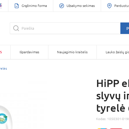
Grąžinimo forma
Užsakymo sekimas
Parduotu
P
S
Išpardavimas
Naujagimio kraitelis
Lauko žaislų gi
relės
HiPP e
slyvų 
tyrelė
Kodas:
1050301-019