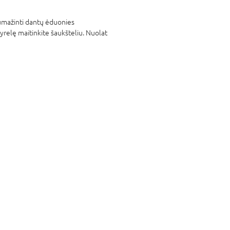
 sumažinti dantų ėduonies
tyrelę maitinkite šaukšteliu. Nuolat