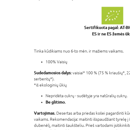
Sertifikuota pagal: AT-B
ES ir ne ES žemės ūk
Tinka kūdikiams nuo 6-to mėn. ir mažiems vaikams.
100% Vaisių
Sudedamosios dalys:
vaisiai* 100 % (75 % kriaušių*, 
serbentų*).
*iš ekologinių ūkių
Nepridėta cukrų - sudėtyje yra natūralių cukrų.
Be glitimo.
Vartojimas.
Desertas arba priedas košei pagardinti k
vaikams. Rekomendacija: maitinti išspaudžiant tyrelę į ša
dubenėlį, maitinti šaukšteliu. Prieš vartodami įsitikink