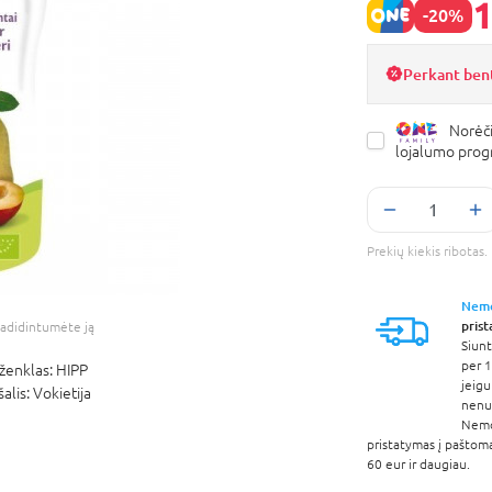
1
-20%
Perkant ben
Norėči
lojalumo pro
Prekių kiekis ribota
Nem
pris
adidintumėte ją
Siunt
per 1
ženklas:
HIPP
jeigu
šalis:
Vokietija
nenur
Nem
pristatymas į paštom
60 eur ir daugiau.