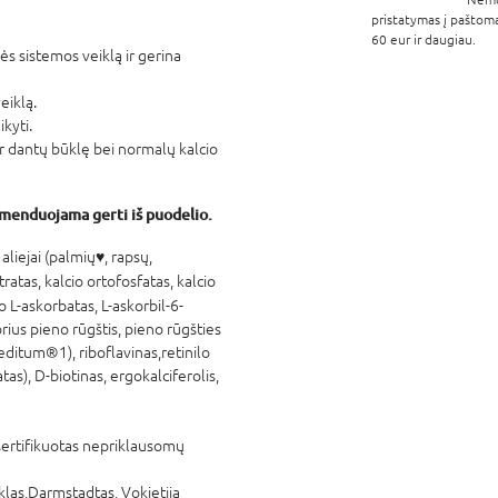
pristatymas į paštom
60 eur ir daugiau.
ės sistemos veiklą ir gerina
eiklą.
ikyti.
ir dantų būklę bei normalų kalcio
enduojama gerti iš puodelio.
 aliejai (palmių♥, rapsų,
citratas, kalcio ortofosfatas, kalcio
o L-askorbatas, L-askorbil-6-
orius pieno rūgštis, pieno rūgšties
ditum®1), riboflavinas,retinilo
tas), D-biotinas, ergokalciferolis,
 sertifikuotas nepriklausomų
las,Darmstadtas, Vokietija