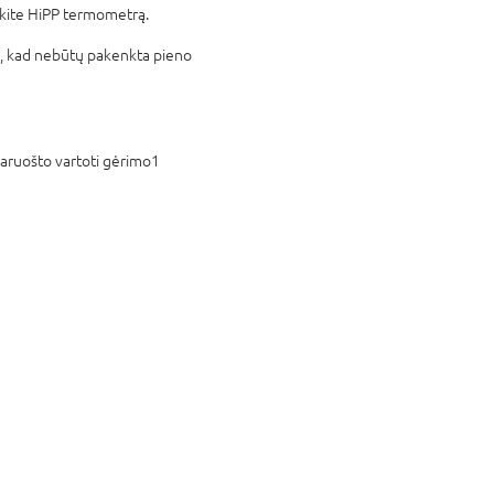
kite HiPP termometrą.
u, kad nebūtų pakenkta pieno
toti gėrimo1