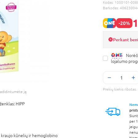
Kodas:
1050101-008
Barkodas:
40623004
1
-20%
Perkant ben
Norėči
lojalumo pro
Prekių kiekis ribota
adidintumėte ją
ženklas:
HIPP
Nem
pris
Siunt
per 1
jeigu
nenur
ų kraujo kūnelių ir hemoglobino
Nem