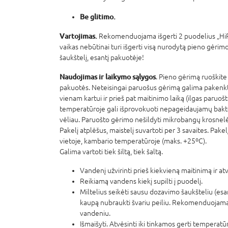
Be glitimo.
Vartojimas.
Rekomenduojama išgerti 2 puodelius „HiP
vaikas nebūtinai turi išgerti visą nurodytą pieno gėri
šaukštelį, esantį pakuotėje!
Naudojimas ir laikymo sąlygos
. Pieno gėrimą ruoškite
pakuotės. Neteisingai paruošus gėrimą galima pakenkti
vienam kartui ir prieš pat maitinimo laiką (ilgas paru
temperatūroje gali išprovokuoti nepageidaujamų bakter
vėliau. Paruošto gėrimo nešildyti mikrobangų krosnelė
Pakelį atplėšus, maistelį suvartoti per 3 savaites. Pakel
vietoje, kambario temperatūroje (maks. +25ºC).
Galima vartoti tiek šiltą, tiek šaltą.
Vandenį užvirinti prieš kiekvieną maitinimą ir atv
Reikiamą vandens kiekį supilti į puodelį.
Miltelius seikėti sausu dozavimo šaukšteliu (esan
kaupą nubraukti švariu peiliu. Rekomenduojamą m
vandeniu.
Išmaišyti. Atvėsinti iki tinkamos gerti temperatū