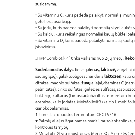
susidarymą.
• Su vitaminu C, kuris padeda palaikyti normalią imunin
geležies absorbciją.
• Su jodu, kuris padeda palaikyti normalią skydliaukės v
• Su kalciu, kuris reikalingas normaliai kaulų būklei pala
• Su vitaminu D, kuris padeda palaikyti normalią kaulų 
įsisavinimą.
Rekom
„HiPP Combiotik 4“ tinka vaikams nuo 2-jų metų.
Sudedamosios dalys
pienas, laktozė,
: liesas
augaliniai
laktozės
saulėgrąžų), galaktooligosacharidai iš
, kalio 
žuvų
citratas, magnio sulfatas,
aliejai,vitaminas C (natri
palmitatas), cinko sulfatas, geležies sulfatas, stabilizat
bakterijų kultūros (Limosilactobacillus fermentum here
acetatas, kalio jodatas, Metafolin®3 (kalcio-L-metilfolia
cianokobalaminas.
1 Limosilactobacillus fermentum CECT5716
♥ Palmių aliejus išgaunamas tvariai, tausojant aplinką,
kontrolės tarnybų
3 Metafolin® yra registruotas Merck KGaA prekės ženk