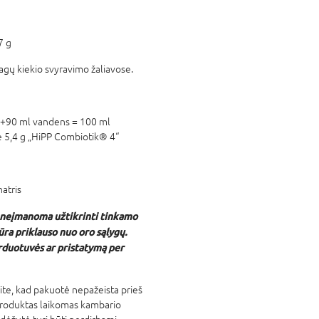
 g
agų kiekio svyravimo žaliavose.
“ +90 ml vandens = 100 ml
e 5,4 g „HiPP Combiotik® 4“
natris
 neįmanoma užtikrinti tinkamo
ra priklauso nuo oro sąlygų.
duotuvės ar pristatymą per
nkite, kad pakuotė nepažeista prieš
 produktas laikomas kambario