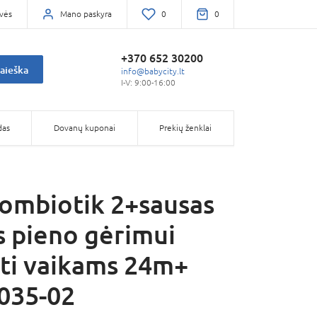
vės
Mano paskyra
0
0
+370 652 30200
aieška
info@babycity.lt
I-V: 9:00-16:00
das
Dovanų kuponai
Prekių ženklai
ombiotik 2+sausas
s pieno gėrimui
ti vaikams 24m+
035-02