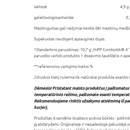
laktozė 4,9 g
galaktooligosacharidai 0,7
Maistingumas gali nežymiai keistis dėl maistinių medži
Supakuotas naudojant apsaugines dujas.
1Standartinis paruošimas: 10,7 g „HiPP Combiotik® 4
paruošto vartoti produkto 1 dozavimo šaukštelis = api
**referencinio vartojimo kiekio %
2druskos kiekį nulemia tik natūraliai produkte esantis 
Dėmesio! Pristatant maisto produktus į paštomatus
temperatūrinio režimo, paštomate esanti temperatū
Rekomenduojame rinktis užsakymo atsiėmimą iš par
kurjerį.
Produktas iš sandėlio išvažiavo puikios būklės - įsitiki
ją atidarydami. Originalioje ir nepažeistoje pakuotėje