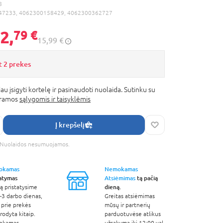
8
47233, 4062300158429, 4062300362727
2,
79 €
15,99 €
t 2 prekes
au įsigyti kortelę ir pasinaudoti nuolaida. Sutinku su
gramos
sąlygomis ir taisyklėmis
Į krepšelį
s. Nuolaidos nesumuojamos.
okamas
Nemokamas
tatymas
Atsiėmimas
tą pačią
dieną.
ą pristatysime
-3 darbo dienas,
Greitas atsiėmimas
 prie prekės
mūsų ir partnerių
odyta kitaip.
parduotuvėse atlikus
okamas
užsakymą iki 12:00 val.