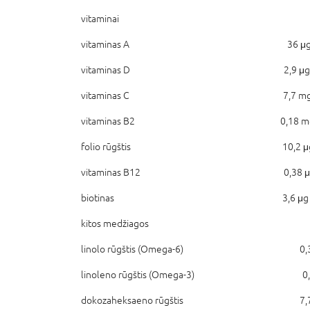
vitaminai
vitaminas A 36 μg 9 
vitaminas D 2,9 μg 41
vitaminas C 7,7 mg 17
vitaminas B2 0,18 mg 26
folio rūgštis 10,2 μg 14
vitaminas B12 0,38 μg 4
biotinas 3,6 μg 36 
kitos medžiagos
linolo rūgštis (Omega-6) 0,3
linoleno rūgštis (Omega-3) 0,0
dokozaheksaeno rūgštis 7,7