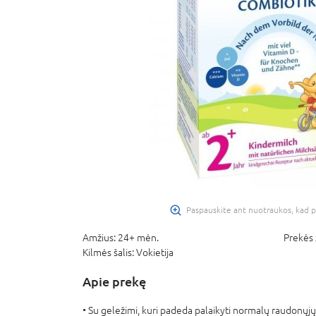
Paspauskite ant nuotraukos, kad p
Amžius:
24+ mėn.
Prekės 
Kilmės šalis:
Vokietija
Apie prekę
• Su geležimi, kuri padeda palaikyti normalų raudonųj