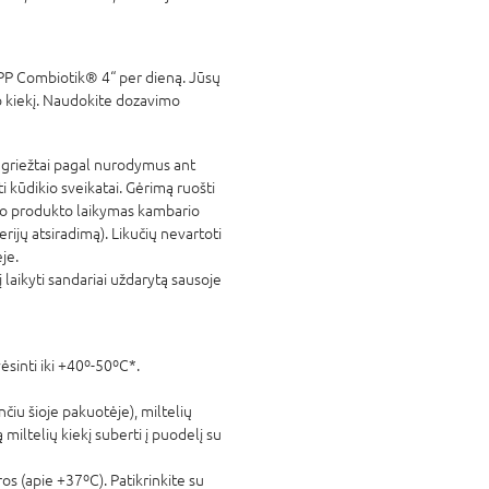
P Combiotik® 4“ per dieną. Jūsų
mo kiekį. Naudokite dozavimo
 griežtai pagal nurodymus ant
 kūdikio sveikatai. Gėrimą ruošti
ošto produkto laikymas kambario
ijų atsiradimą). Likučių nevartoti
je.
į laikyti sandariai uždarytą sausoje
ėsinti iki +40º-50ºC*.
čiu šioje pakuotėje), miltelių
iltelių kiekį suberti į puodelį su
ros (apie +37ºC). Patikrinkite su