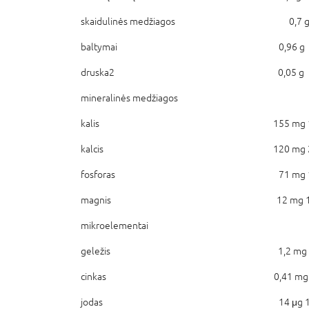
skaidulinės medžiagos 0,7 
baltymai 0,96 g
druska2 0,05 g
mineralinės medžiagos
kalis 155 mg 16 
kalcis 120 mg 22 
fosforas 71 mg 13 
magnis 12 mg 15 
mikroelementai
geležis 1,2 mg 15 
cinkas 0,41 mg 8 
jodas 14 μg 18 %