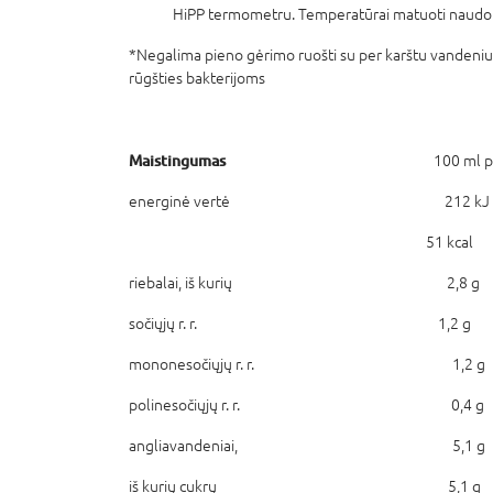
HiPP termometru. Temperatūrai matuoti naudo
*Negalima pieno gėrimo ruošti su per karštu vandeni
rūgšties bakterijoms
Maistingumas
100 ml paruošto var
energinė vertė 212 kJ
51 kcal
riebalai, iš kurių 2,8 g
sočiųjų r. r. 1,2 g
mononesočiųjų r. r. 1,2 g
polinesočiųjų r. r. 0,4 g
angliavandeniai, 5,1 g
iš kurių cukrų 5,1 g