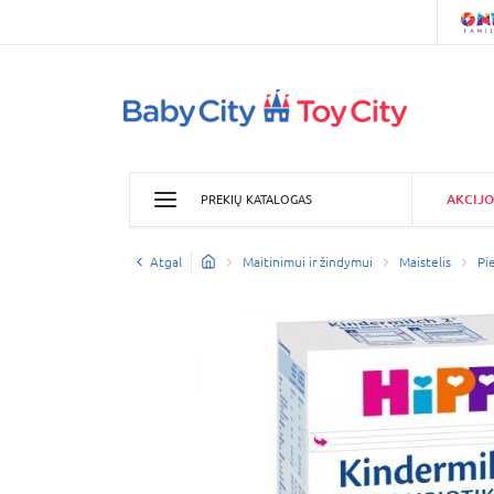
AKCIJO
PREKIŲ KATALOGAS
Atgal
Maitinimui ir žindymui
Maistelis
Pi