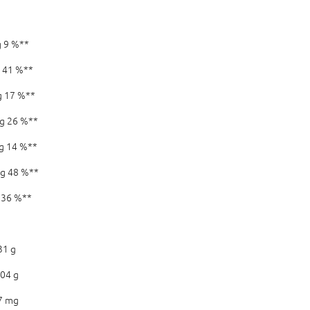
%**
 %**
 %**
 %**
 %**
8 %**
%**
1 g
4 g
 mg