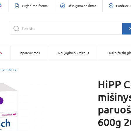
Grąžinimo forma
Užsakymo sekimas
Parduotu
P
S
Išpardavimas
Naujagimio kraitelis
Lauko žaislų gi
eno mišiniai
HiPP C
mišiny
paruoš
600g 2