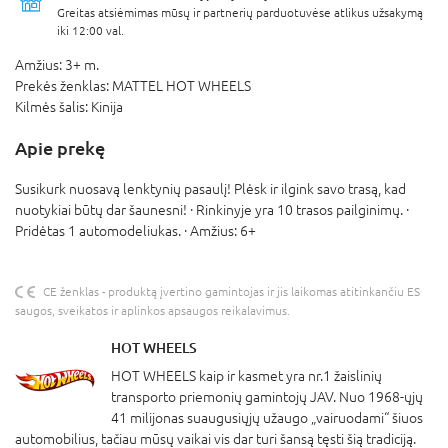
Greitas atsiėmimas mūsų ir partnerių parduotuvėse atlikus užsakymą
iki 12:00 val.
Amžius:
3+ m.
Prekės ženklas:
MATTEL HOT WHEELS
Kilmės šalis:
Kinija
Apie prekę
Susikurk nuosavą lenktynių pasaulį! Plėsk ir ilgink savo trasą, kad
nuotykiai būtų dar šaunesni! · Rinkinyje yra 10 trasos pailginimų. ·
Pridėtas 1 automodeliukas. · Amžius: 6+
CE ženklas - produktą įvertino gamintojas ir jis laikomas atitinkančiu ES
saugos, sveikatos ir aplinkos apsaugos reikalavimus.
HOT WHEELS
HOT WHEELS kaip ir kasmet yra nr.1 žaislinių
transporto priemonių gamintojų JAV. Nuo 1968-ųjų
41 milijonas suaugusiųjų užaugo „vairuodami“ šiuos
automobilius, tačiau mūsų vaikai vis dar turi šansą tęsti šią tradiciją.