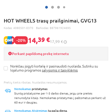
HOT WHEELS trasų prailginimai, GVG13
Kodas:
4080501-0370
Barkodas:
887961924695
14,
39 €
-20%
17,99 €
Perkant papildomą prekę internetu
Norėčiau įsigyti kortelę ir pasinaudoti nuolaida. Sutinku su
lojalumo programos
sąlygomis ir taisyklėmis
Prekių kiekis ribotas. Nuolaidos nesumuojamos.
Nemokamas
pristatymas
Siuntą pristatysime per 1-3 darbo dienas, jeigu prie prekės
nenurodyta kitaip. Nemokamas pristatymas į paštomatus perkant už
60 eur ir daugiau.
Nemokamas Atsiėmimas
tą pačią dieną.