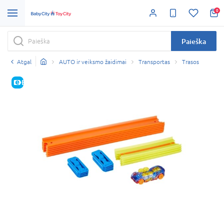
0
Paieška
Atgal
AUTO ir veiksmo žaidimai
Transportas
Trasos
E-KAINA