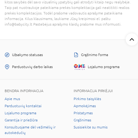
kitos savybės dėl savo vizualinių ypatybių gali atrodyti kitaip negu realybėje.
Taip pat nuotraukoje pateikiama prekės komplektacija gali neatitikti realios
prekės komplektacijos. Todėl prašome vadovautis aprašyme pateikiama
informacija. Kilus klausimams, laukiame Jūsų kreipimosi el. paštu
info@babycity.lt Pastebėjus aprašymo klaidų prašome mus informuoti.
Užsakymo statusas
Grąžinimo forma
Parduotuvių darbo laikas
Lojalumo programa
BENDRA INFORMACIJA
INFORMACIJA PIRKĖJUI
Apie mus
Pirkimo taisyklės
Parduotuvių kontaktai
Apmokėjimas
Lojalumo programa
Pristatymas
Garantija ir priežiūra
Grąžinimas
Konsultuojame dėl vežimėlių ir
Susisiekite su mumis
autokėdučių