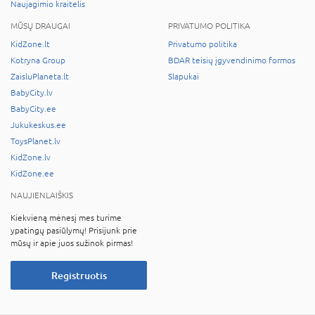
Naujagimio kraitelis
MŪSŲ DRAUGAI
PRIVATUMO POLITIKA
KidZone.lt
Privatumo politika
Kotryna Group
BDAR teisių įgyvendinimo formos
ZaisluPlaneta.lt
Slapukai
BabyCity.lv
BabyCity.ee
Jukukeskus.ee
ToysPlanet.lv
KidZone.lv
KidZone.ee
NAUJIENLAIŠKIS
Kiekvieną mėnesį mes turime
ypatingų pasiūlymų! Prisijunk prie
mūsų ir apie juos sužinok pirmas!
Registruotis