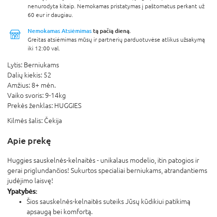
nenurodyta kitaip. Nemokamas pristatymas į paštomatus perkant už
60 eur ir daugiau.
Nemokamas Atsiėmimas
tą pačią dieną.
Greitas atsiėmimas mūsų ir partnerių parduotuvėse atlikus užsakymą
iki 12:00 val.
Lytis:
Berniukams
Dalių kiekis:
52
Amžius:
8+ mėn.
Vaiko svoris:
9-14kg
Prekės ženklas:
HUGGIES
Kilmės šalis:
Čekija
Apie prekę
Huggies sauskelnės-kelnaitės - unikalaus modelio, itin patogios ir
gerai priglundančios! Sukurtos specialiai berniukams, atrandantiems
judėjimo laisvę!
Ypatybės:
Šios sauskelnės-kelnaitės suteiks Jūsų kūdikiui patikimą
apsaugą bei komfortą.