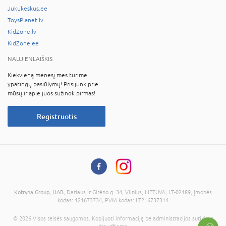
Jukukeskus.ee
ToysPlanet.lv
KidZone.lv
KidZone.ee
NAUJIENLAIŠKIS
Kiekvieną mėnesį mes turime
ypatingų pasiūlymų! Prisijunk prie
mūsų ir apie juos sužinok pirmas!
Registruotis
Kotryna Group, UAB
, Dariaus ir Girėno g. 34, Vilnius, LIETUVA, LT-02189, Įmonės
kodas: 121673734, PVM kodas: LT216737314
© 2026 Visos teisės saugomos. Kopijuoti informaciją be administracijos sutikimo