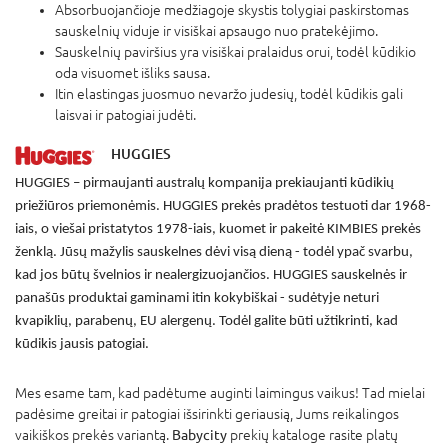
Absorbuojančioje medžiagoje skystis tolygiai paskirstomas
sauskelnių viduje ir visiškai apsaugo nuo pratekėjimo.
Sauskelnių paviršius yra visiškai pralaidus orui, todėl kūdikio
oda visuomet išliks sausa.
Itin elastingas juosmuo nevaržo judesių, todėl kūdikis gali
laisvai ir patogiai judėti.
HUGGIES
HUGGIES – pirmaujanti australų kompanija prekiaujanti kūdikių
priežiūros priemonėmis. HUGGIES prekės pradėtos testuoti dar 1968-
iais, o viešai pristatytos 1978-iais, kuomet ir pakeitė KIMBIES prekės
ženklą. Jūsų mažylis sauskelnes dėvi visą dieną - todėl ypač svarbu,
kad jos būtų švelnios ir nealergizuojančios. HUGGIES sauskelnės ir
panašūs produktai gaminami itin kokybiškai - sudėtyje neturi
kvapiklių, parabenų, EU alergenų. Todėl galite būti užtikrinti, kad
kūdikis jausis patogiai.
Mes esame tam, kad padėtume auginti laimingus vaikus! Tad mielai
padėsime greitai ir patogiai išsirinkti geriausią, Jums reikalingos
vaikiškos prekės variantą.
Babycity
prekių kataloge rasite platų