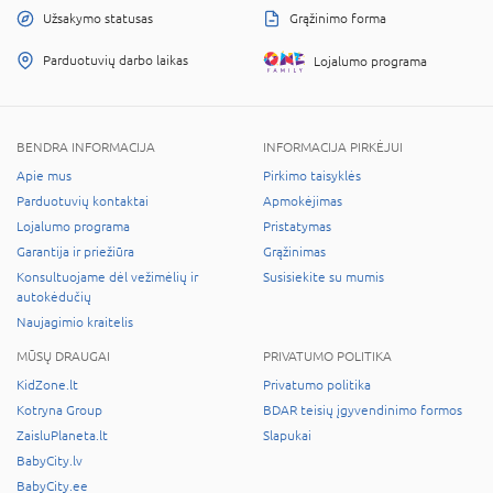
Užsakymo statusas
Grąžinimo forma
Parduotuvių darbo laikas
Lojalumo programa
BENDRA INFORMACIJA
INFORMACIJA PIRKĖJUI
Apie mus
Pirkimo taisyklės
Parduotuvių kontaktai
Apmokėjimas
Lojalumo programa
Pristatymas
Garantija ir priežiūra
Grąžinimas
Konsultuojame dėl vežimėlių ir
Susisiekite su mumis
autokėdučių
Naujagimio kraitelis
MŪSŲ DRAUGAI
PRIVATUMO POLITIKA
KidZone.lt
Privatumo politika
Kotryna Group
BDAR teisių įgyvendinimo formos
ZaisluPlaneta.lt
Slapukai
BabyCity.lv
BabyCity.ee