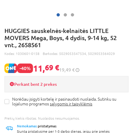
HUGGIES sauskelnės-kelnaitės LITTLE
MOVERS Mega, Boys, 4 dydis, 9-14 kg, 52
vnt., 2658561
Kodas:
1030601-0158
Barkodas:
5029053547534, 5029053564029
11,
69 €
-40%
19,49 €
Perkant bent 2 prekes
Norėčiau įsigyti kortelę ir pasinaudoti nuolaida. Sutinku su
lojalumo programos
sąlygomis ir taisyklėmis
Prekių kiekis ribotas. Nuolaidos nesumuojamos.
Nemokamas
pristatymas
Siuntą pristatysime per 1-3 darbo dienas, jeigu prie prekės