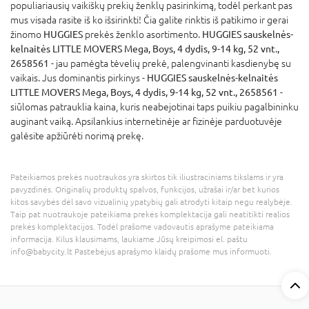
populiariausių vaikiškų prekių ženklų pasirinkimą, todėl perkant pas
mus visada rasite iš ko išsirinkti! Čia galite rinktis iš patikimo ir gerai
žinomo
HUGGIES
prekės ženklo asortimento.
HUGGIES sauskelnės-
kelnaitės LITTLE MOVERS Mega, Boys, 4 dydis, 9-14 kg, 52 vnt.,
2658561
- jau pamėgta tėvelių prekė, palengvinanti kasdienybę su
vaikais. Jus dominantis pirkinys -
HUGGIES sauskelnės-kelnaitės
LITTLE MOVERS Mega, Boys, 4 dydis, 9-14 kg, 52 vnt., 2658561
-
siūlomas patrauklia kaina, kuris neabejotinai taps puikiu pagalbininku
auginant vaiką. Apsilankius internetinėje ar fizinėje parduotuvėje
galėsite apžiūrėti norimą prekę.
Pateikiamos prekės nuotraukos yra skirtos tik iliustraciniams tikslams ir yra
pavyzdinės. Originalių produktų spalvos, funkcijos, užrašai ir/ar bet kurios
kitos savybės dėl savo vizualinių ypatybių gali atrodyti kitaip negu realybėje.
Taip pat nuotraukoje pateikiama prekės komplektacija gali neatitikti realios
prekės komplektacijos. Todėl prašome vadovautis aprašyme pateikiama
informacija. Kilus klausimams, laukiame Jūsų kreipimosi el. paštu
info@babycity.lt Pastebėjus aprašymo klaidų prašome mus informuoti.