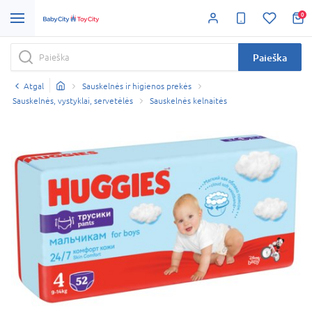
0
Paieška
Atgal
Sauskelnės ir higienos prekės
Sauskelnės, vystyklai, servetėlės
Sauskelnės kelnaitės