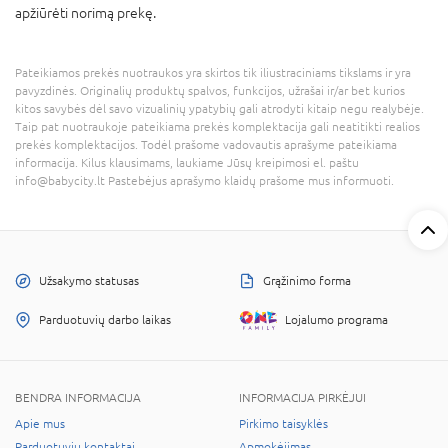
apžiūrėti norimą prekę.
Pateikiamos prekės nuotraukos yra skirtos tik iliustraciniams tikslams ir yra
pavyzdinės. Originalių produktų spalvos, funkcijos, užrašai ir/ar bet kurios
kitos savybės dėl savo vizualinių ypatybių gali atrodyti kitaip negu realybėje.
Taip pat nuotraukoje pateikiama prekės komplektacija gali neatitikti realios
prekės komplektacijos. Todėl prašome vadovautis aprašyme pateikiama
informacija. Kilus klausimams, laukiame Jūsų kreipimosi el. paštu
info@babycity.lt Pastebėjus aprašymo klaidų prašome mus informuoti.
Užsakymo statusas
Grąžinimo forma
Parduotuvių darbo laikas
Lojalumo programa
BENDRA INFORMACIJA
INFORMACIJA PIRKĖJUI
Apie mus
Pirkimo taisyklės
Parduotuvių kontaktai
Apmokėjimas