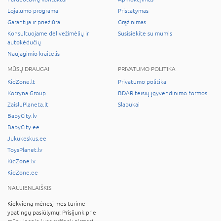
Lojalumo programa
Pristatymas
Garantija ir priežiūra
Grąžinimas
Konsultuojame dėl vežimėlių ir
Susisiekite su mumis
autokėdučių
Naujagimio kraitelis
MŪSŲ DRAUGAI
PRIVATUMO POLITIKA
KidZone.lt
Privatumo politika
Kotryna Group
BDAR teisių įgyvendinimo formos
ZaisluPlaneta.lt
Slapukai
BabyCity.lv
BabyCity.ee
Jukukeskus.ee
ToysPlanet.lv
KidZone.lv
KidZone.ee
NAUJIENLAIŠKIS
Kiekvieną mėnesį mes turime
ypatingų pasiūlymų! Prisijunk prie