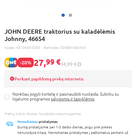
JOHN DEERE traktorius su kaladėlėmis
Johnny, 46654
Kodas:
4010605-0385
Barkodas:
036881466543
27,
99 €
-20%
34,99 €
Perkant papildomą prekę internetu
Norėčiau įsigyti kortelę ir pasinaudoti nuolaida. Sutinku su
lojalumo programos
sąlygomis ir taisyklėmis
Prekių kiekis ribotas. Nuolaidos nesumuojamos.
Nemokamas
pristatymas
Siuntą pristatysime per 1-3 darbo dienas, jeigu prie prekės
nenurodyta kitaip. Nemokamas pristatymas į paštomatus perkant už