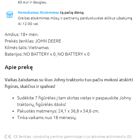
60 eur ir daugiau.
Nemokamas Atsiėmimas
tą pačią dieną.
Greitas atsiėmimas mūsų ir partnerių parduotuvėse atlikus užsakymą
iki 12:00 val.
Amžius:
18+ mėn.
Prekės ženklas:
JOHN DEERE
Kilmės šalis:
Vietnamas
Baterijos:
NO BATTERY x 0,
NO BATTERY x 0
Apie prekę
Vaikas žaisdamas su šiuo Johny traktoriu tuo pačiu mokosi atskirti
figūras, skaičius ir spalvas!
Sudėkite 7 figūrėles į tam skirtas vietas ir paspauskite Johny
traktorių, figūrėlės iššoks!
Pakuotės matmenys: 24,1 x 36,8 x 54,6 cm.
Tinka vaikams nuo 18 mėnesių.
CE ženklas - produktą įvertino gamintojas ir jis laikomas atitinkančiu ES