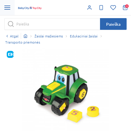
0
Paieška
Atgal
Žaislai mažiesiems
Edukaciniai žaislai
Transporto priemonės
E-KAINA