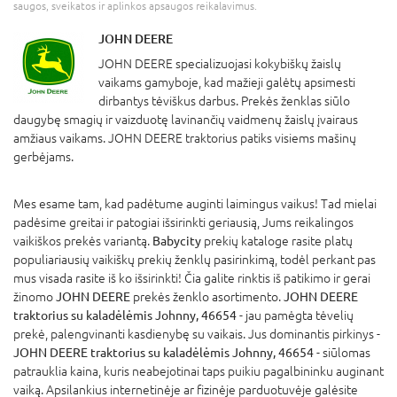
saugos, sveikatos ir aplinkos apsaugos reikalavimus.
JOHN DEERE
JOHN DEERE specializuojasi kokybiškų žaislų
vaikams gamyboje, kad mažieji galėtų apsimesti
dirbantys tėviškus darbus. Prekės ženklas siūlo
daugybę smagių ir vaizduotę lavinančių vaidmenų žaislų įvairaus
amžiaus vaikams. JOHN DEERE traktorius patiks visiems mašinų
gerbėjams.
Mes esame tam, kad padėtume auginti laimingus vaikus! Tad mielai
padėsime greitai ir patogiai išsirinkti geriausią, Jums reikalingos
vaikiškos prekės variantą.
Babycity
prekių kataloge rasite platų
populiariausių vaikiškų prekių ženklų pasirinkimą, todėl perkant pas
mus visada rasite iš ko išsirinkti! Čia galite rinktis iš patikimo ir gerai
žinomo
JOHN DEERE
prekės ženklo asortimento.
JOHN DEERE
traktorius su kaladėlėmis Johnny, 46654
- jau pamėgta tėvelių
prekė, palengvinanti kasdienybę su vaikais. Jus dominantis pirkinys -
JOHN DEERE traktorius su kaladėlėmis Johnny, 46654
- siūlomas
patrauklia kaina, kuris neabejotinai taps puikiu pagalbininku auginant
vaiką. Apsilankius internetinėje ar fizinėje parduotuvėje galėsite