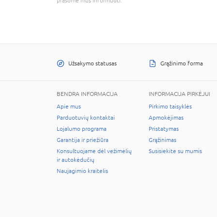
prašome mus informuoti.
Užsakymo statusas
Grąžinimo forma
BENDRA INFORMACIJA
INFORMACIJA PIRKĖJUI
Apie mus
Pirkimo taisyklės
Parduotuvių kontaktai
Apmokėjimas
Lojalumo programa
Pristatymas
Garantija ir priežiūra
Grąžinimas
Konsultuojame dėl vežimėlių
Susisiekite su mumis
ir autokėdučių
Naujagimio kraitelis