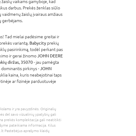
 žaislų vaikams gamyboje, kad
škus darbus. Prekės ženklas siūlo
ų vaidmenų žaislų įvairaus amžiaus
ų gerbėjams.
! Tad mielai padėsime greitai ir
 prekės variantą.
Babycity
prekių
nklų pasirinkimą, todėl perkant pas
atikimo ir gerai žinomo
JOHN DEERE
kių diržas, 35070
- jau pamėgta
 dominantis pirkinys -
JOHN
klia kaina, kuris neabejotinai taps
tinėje ar fizinėje parduotuvėje
kslams ir yra pavyzdinės. Originalių
bės dėl savo vizualinių ypatybių gali
a prekės komplektacija gali neatitikti
šyme pateikiama informacija. Kilus
.lt
Pastebėjus aprašymo klaidų