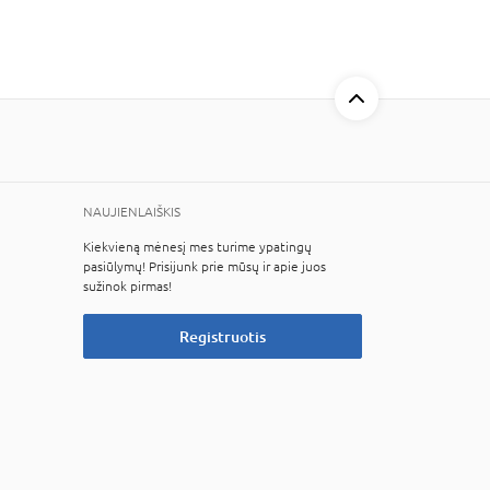
NAUJIENLAIŠKIS
Kiekvieną mėnesį mes turime ypatingų
pasiūlymų! Prisijunk prie mūsų ir apie juos
sužinok pirmas!
Registruotis