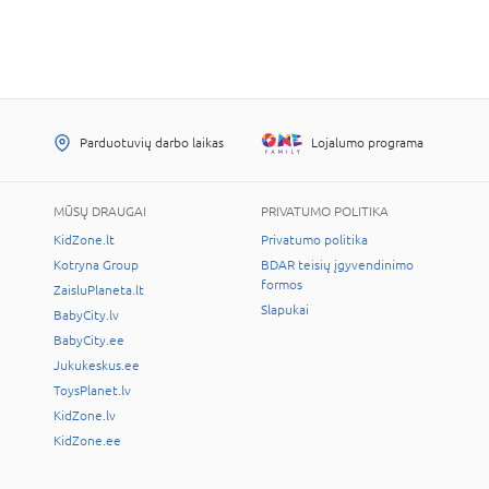
Parduotuvių darbo laikas
Lojalumo programa
MŪSŲ DRAUGAI
PRIVATUMO POLITIKA
KidZone.lt
Privatumo politika
Kotryna Group
BDAR teisių įgyvendinimo
formos
ZaisluPlaneta.lt
Slapukai
BabyCity.lv
BabyCity.ee
Jukukeskus.ee
ToysPlanet.lv
KidZone.lv
KidZone.ee