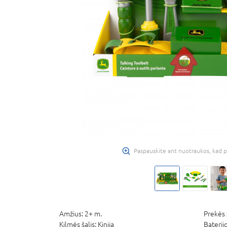
Paspauskite ant nuotraukos, kad p
Amžius:
2+ m.
Prekės 
Kilmės šalis:
Kinija
Baterij