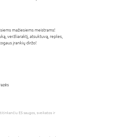
visiems mažiesiems meistrams!
ką, veržliaraktį, atsuktuvą, reples,
togaus įrankių diržo!
frazės
atitinkančiu ES saugos, sveikatos ir