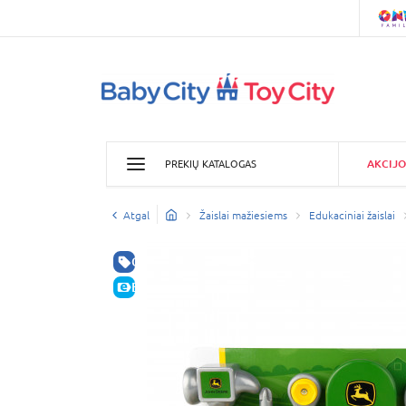
AKCIJO
PREKIŲ KATALOGAS
Atgal
Žaislai mažiesiems
Edukaciniai žaislai
GERA KAINA
E-KAINA