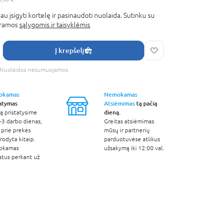
au įsigyti kortelę ir pasinaudoti nuolaida. Sutinku su
gramos
sąlygomis ir taisyklėmis
Į krepšelį
s. Nuolaidos nesumuojamos.
okamas
Nemokamas
tatymas
Atsiėmimas
tą pačią
dieną.
ą pristatysime
-3 darbo dienas,
Greitas atsiėmimas
 prie prekės
mūsų ir partnerių
odyta kitaip.
parduotuvėse atlikus
okamas
užsakymą iki 12:00 val.
atus perkant už