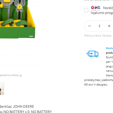
Norėči
lojalumo pro
Prekių kiekis ribota
Nem
pris
Siunt
per 1
jeigu
nenur
adidintumėte ją
Nem
pristatymas į paštom
60 eur ir daugiau.
ženklas:
JOHN DEERE
os:
NO BATTERY x 0,
NO BATTERY