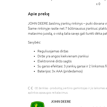
x 0
Apie prekę
JOHN DEERE žaislinių įrankių rinkinys – puiki dovana 
Šiame rinkinyje rasite net 7 būtiniausius įrankius: plaktu
matavimo juostą, o viską šalia savęs gali turėti dėka pa
Savybės:
Reguliuojamas diržas
Dirže yra angos kiekvienam įrankiui
Elektroninė diržo sagtis
Su garso efektais: 3 įrankių garsai ir 2 linksmos 
Baterijos: 3x AAA (pridedamos)
CE ženklas - produktą įvertino gamintojas ir jis laikomas 
aplinkos apsaugos reikalavimus.
JOHN DEERE