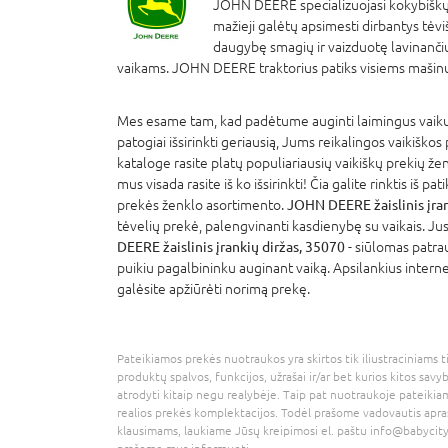
JOHN DEERE specializuojasi kokybiškų
mažieji galėtų apsimesti dirbantys tėvi
daugybę smagių ir vaizduotę lavinanči
vaikams. JOHN DEERE traktorius patiks visiems mašin
Mes esame tam, kad padėtume auginti laimingus vaikus
patogiai išsirinkti geriausią, Jums reikalingos vaikiškos
kataloge rasite platų populiariausių vaikiškų prekių že
mus visada rasite iš ko išsirinkti! Čia galite rinktis iš p
prekės ženklo asortimento.
JOHN DEERE žaislinis įran
tėvelių prekė, palengvinanti kasdienybę su vaikais. Jus
DEERE žaislinis įrankių diržas, 35070
- siūlomas patrau
puikiu pagalbininku auginant vaiką. Apsilankius interne
galėsite apžiūrėti norimą prekę.
Pateikiamos prekės nuotraukos yra skirtos tik iliustraciniams ti
produktų spalvos, funkcijos, užrašai ir/ar bet kurios kitos savy
atrodyti kitaip negu realybėje. Taip pat nuotraukoje pateikiam
realios prekės komplektacijos. Todėl prašome vadovautis apra
klausimams, laukiame Jūsų kreipimosi el. paštu
info@babycity