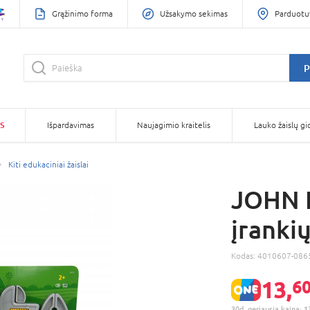
Grąžinimo forma
Užsakymo sekimas
Parduotu
P
S
Išpardavimas
Naujagimio kraitelis
Lauko žaislų gi
Kiti edukaciniai žaislai
JOHN D
įrankių
Kodas:
4010607-086
13,
60
30d. geriausia kaina: 1