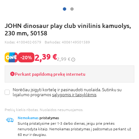
JOHN dinosaur play club vinilinis kamuolys,
230 mm, 50158
Kodas:
4100402-0579
Barkodas:
4006149501589
2,
39 €
-20%
2,99 €
Perkant papildomą prekę internetu
Norėčiau įsigyti kortelę ir pasinaudoti nuolaida. Sutinku su
lojalumo programos
sąlygomis ir taisyklėmis
Prekių kiekis ribotas. Nuolaidos nesumuojamos.
Nemokamas
pristatymas
Siuntą pristatysime per 1-3 darbo dienas, jeigu prie prekės
nenurodyta kitaip. Nemokamas pristatymas į paštomatus perkant už
60 eur ir daugiau.