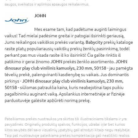
saugos, sveikatos ir aplinkos apsaugos reikalavimus.
JOHN
Mes esame tam, kad padėtume auginti laimingus
vaikus! Tad mielai padėsime greitai ir patogiai išsirinkti geriausią,
Jums reikalingos vaikiškos prekės variantą.
Babycity
prekių kataloge
rasite platų populiariausių vaikiškų prekių ženklų pasirinkimą, todėl
perkant pas mus visada rasite iš ko išsirinkti! Čia galite rinktis iš
patikimo ir gerai žinomo
JOHN
prekės ženklo asortimento.
JOHN
dinosaur play club vinilinis kamuolys, 230 mm, 50158
- jau pamėgta
tėvelių prekė, palengvinanti kasdienybę su vaikais. Jus dominantis
pirkinys -
JOHN dinosaur play club vinilinis kamuolys, 230 mm,
50158
- siūlomas patrauklia kaina, kuris neabejotinai taps puikiu
pagalbininku auginant vaiką. Apsilankius internetinėje ar fizinėje
parduotuvėje galėsite apžiūrėti norimą prekę.
Pateikiamos prekės nuotraukos yra skirtos tik iliustraciniams tikslams ir yra
pavyzdinės. Originalių produktų spalvos, funkcijos, užrašai ir/ar bet kurios
kitos savybės dėl savo vizualinių ypatybių gali atrodyti kitaip negu realybėje.
Taip pat nuotraukoje pateikiama prekės komplektacija gali neatitikti realios