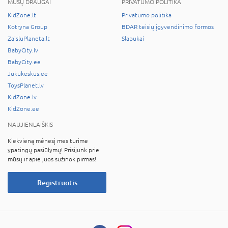
MŪSŲ DRAUGAI
PRIVATUMO POLITIKA
KidZone.lt
Privatumo politika
Kotryna Group
BDAR teisių įgyvendinimo formos
ZaisluPlaneta.lt
Slapukai
BabyCity.lv
BabyCity.ee
Jukukeskus.ee
ToysPlanet.lv
KidZone.lv
KidZone.ee
NAUJIENLAIŠKIS
Kiekvieną mėnesį mes turime
ypatingų pasiūlymų! Prisijunk prie
mūsų ir apie juos sužinok pirmas!
Registruotis