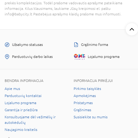
prekės komplektacijos. Todėl prašome vadovautis aprašyme pateikiama
informacija. Kilus klausimams, laukiame Jūsų kreipimosi el. paštu
info@babycity.lt Pastebėjus aprašymo klaidų prašome mus informuoti.
Užsakymo statusas
Grąžinimo forma
Parduotuvių darbo laikas
Lojalumo programa
BENDRA INFORMACIJA
INFORMACIJA PIRKĖJUI
Apie mus
Pirkimo taisyklės
Parduotuvių kontaktai
Apmokėjimas
Lojalumo programa
Pristatymas
Garantija ir priežiūra
Grąžinimas
Konsultuojame dėl vežimėlių ir
Susisiekite su mumis
autokėdučių
Naujagimio kraitelis