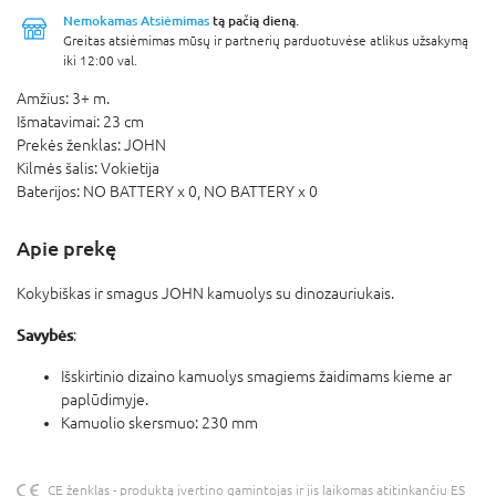
Nemokamas Atsiėmimas
tą pačią dieną.
Greitas atsiėmimas mūsų ir partnerių parduotuvėse atlikus užsakymą
iki 12:00 val.
Amžius:
3+ m.
Išmatavimai:
23 cm
Prekės ženklas:
JOHN
Kilmės šalis:
Vokietija
Baterijos:
NO BATTERY x 0,
NO BATTERY x 0
Apie prekę
Kokybiškas ir smagus JOHN kamuolys su dinozauriukais.
Savybės
:
Išskirtinio dizaino kamuolys smagiems žaidimams kieme ar
paplūdimyje.
Kamuolio skersmuo: 230 mm
CE ženklas - produktą įvertino gamintojas ir jis laikomas atitinkančiu ES