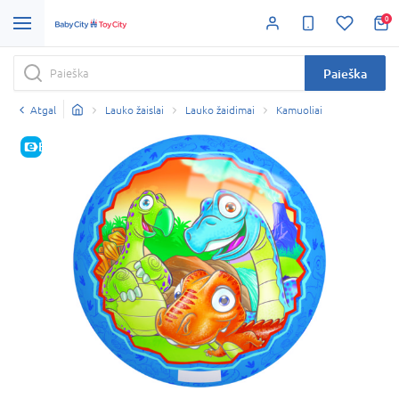
0
Paieška
Atgal
Lauko žaislai
Lauko žaidimai
Kamuoliai
E-KAINA