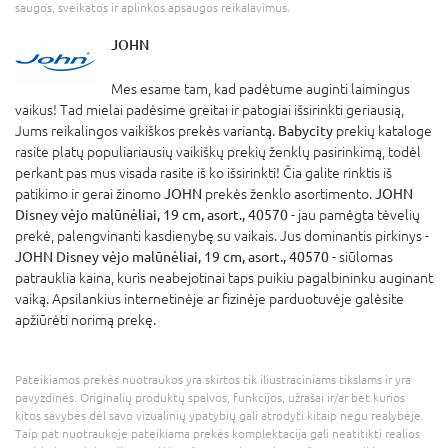
saugos, sveikatos ir aplinkos apsaugos reikalavimus.
JOHN
Mes esame tam, kad padėtume auginti laimingus
vaikus! Tad mielai padėsime greitai ir patogiai išsirinkti geriausią,
Jums reikalingos vaikiškos prekės variantą.
Babycity
prekių kataloge
rasite platų populiariausių vaikiškų prekių ženklų pasirinkimą, todėl
perkant pas mus visada rasite iš ko išsirinkti! Čia galite rinktis iš
patikimo ir gerai žinomo
JOHN
prekės ženklo asortimento.
JOHN
Disney vėjo malūnėliai, 19 cm, asort., 40570
- jau pamėgta tėvelių
prekė, palengvinanti kasdienybę su vaikais. Jus dominantis pirkinys -
JOHN Disney vėjo malūnėliai, 19 cm, asort., 40570
- siūlomas
patrauklia kaina, kuris neabejotinai taps puikiu pagalbininku auginant
vaiką. Apsilankius internetinėje ar fizinėje parduotuvėje galėsite
apžiūrėti norimą prekę.
Pateikiamos prekės nuotraukos yra skirtos tik iliustraciniams tikslams ir yra
pavyzdinės. Originalių produktų spalvos, funkcijos, užrašai ir/ar bet kurios
kitos savybės dėl savo vizualinių ypatybių gali atrodyti kitaip negu realybėje.
Taip pat nuotraukoje pateikiama prekės komplektacija gali neatitikti realios