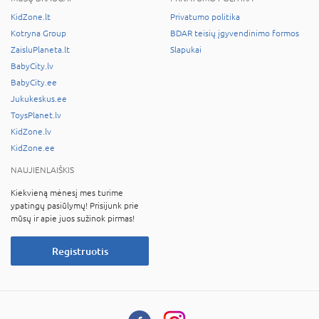
KidZone.lt
Privatumo politika
Kotryna Group
BDAR teisių įgyvendinimo formos
ZaisluPlaneta.lt
Slapukai
BabyCity.lv
BabyCity.ee
Jukukeskus.ee
ToysPlanet.lv
KidZone.lv
KidZone.ee
NAUJIENLAIŠKIS
Kiekvieną mėnesį mes turime
ypatingų pasiūlymų! Prisijunk prie
mūsų ir apie juos sužinok pirmas!
Registruotis