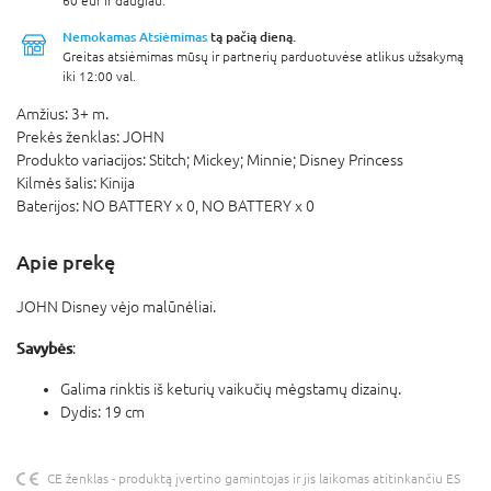
60 eur ir daugiau.
Nemokamas Atsiėmimas
tą pačią dieną.
Greitas atsiėmimas mūsų ir partnerių parduotuvėse atlikus užsakymą
iki 12:00 val.
Amžius:
3+ m.
Prekės ženklas:
JOHN
Produkto variacijos:
Stitch; Mickey; Minnie; Disney Princess
Kilmės šalis:
Kinija
Baterijos:
NO BATTERY x 0,
NO BATTERY x 0
Apie prekę
JOHN Disney vėjo malūnėliai.
Savybės
:
Galima rinktis iš keturių vaikučių mėgstamų dizainų.
Dydis: 19 cm
CE ženklas - produktą įvertino gamintojas ir jis laikomas atitinkančiu ES