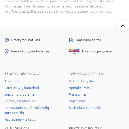
prekės komplektacijos. Todėl prašome vadovautis aprašyme pateikiama
informacija. Kilus klausimams, laukiame Jūsų kreipimosi el. paštu
info@babycity.lt Pastebėjus aprašymo klaidų prašome mus informuoti.
Užsakymo statusas
Grąžinimo forma
Parduotuvių darbo laikas
Lojalumo programa
BENDRA INFORMACIJA
INFORMACIJA PIRKĖJUI
Apie mus
Pirkimo taisyklės
Parduotuvių kontaktai
Apmokėjimas
Lojalumo programa
Pristatymas
Garantija ir priežiūra
Grąžinimas
Konsultuojame dėl vežimėlių ir
Susisiekite su mumis
autokėdučių
Naujagimio kraitelis
MŪSŲ DRAUGAI
PRIVATUMO POLITIKA