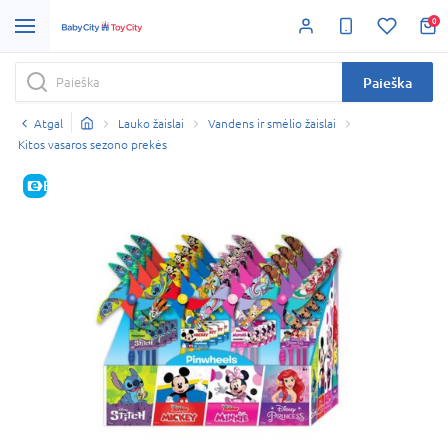
0
Paieška
Atgal
Lauko žaislai
Vandens ir smėlio žaislai
Kitos vasaros sezono prekės
E-KAINA