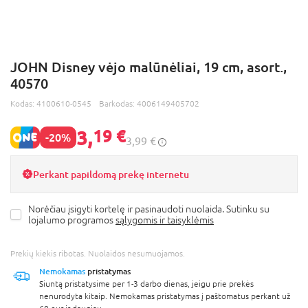
JOHN Disney vėjo malūnėliai, 19 cm, asort.,
40570
Kodas:
4100610-0545
Barkodas:
4006149405702
3,
19 €
-20%
3,99 €
Perkant papildomą prekę internetu
Norėčiau įsigyti kortelę ir pasinaudoti nuolaida. Sutinku su
lojalumo programos
sąlygomis ir taisyklėmis
Prekių kiekis ribotas. Nuolaidos nesumuojamos.
Nemokamas
pristatymas
Siuntą pristatysime per 1-3 darbo dienas, jeigu prie prekės
nenurodyta kitaip. Nemokamas pristatymas į paštomatus perkant už