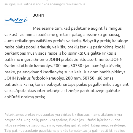
saugos, sveikatos ir aplinkos apsaugos reikalavimus.
JOHN
Mes esame tam, kad padėtume auginti laimingus
vaikus! Tad mielai padėsime greitai ir patogiai išsirinkti geriausią,
Jums reikalingos vaikiškos prekės variantą.
Babycity
prekių kataloge
rasite platų populiariausių vaikiškų prekių ženklų pasirinkimą, todėl
perkant pas mus visada rasite iš ko išsirinkti! Čia galite rinktis iš
patikimo ir gerai žinomo
JOHN
prekės ženklo asortimento.
JOHN
švelnus futbolo kamuolys, 200 mm, 50750
- jau pamėgta tėvelių
prekė, palengvinanti kasdienybę su vaikais. Jus dominantis pirkinys -
JOHN švelnus futbolo kamuolys, 200 mm, 50750
- siūlomas
patrauklia kaina, kuris neabejotinai taps puikiu pagalbininku auginant
vaiką. Apsilankius internetinėje ar fizinėje parduotuvėje galėsite
apžiūrėti norimą prekę.
Pateikiamos prekės nuotraukos yra skirtos tik iliustraciniams tikslams ir yra
pavyzdinės. Originalių produktų spalvos, funkcijos, užrašai ir/ar bet kurios
kitos savybės dėl savo vizualinių ypatybių gali atrodyti kitaip negu realybėje.
Taip pat nuotraukoje pateikiama prekės komplektacija gali neatitikti realios