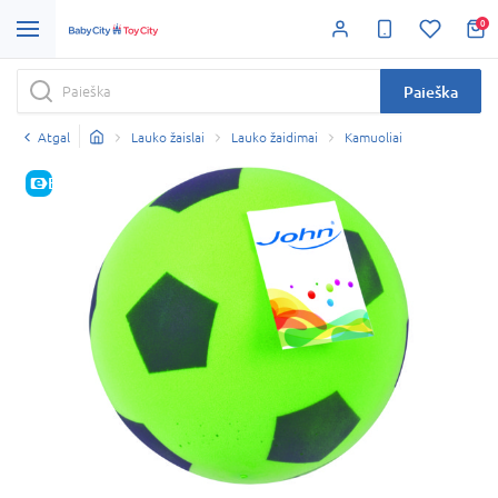
0
Paieška
Atgal
Lauko žaislai
Lauko žaidimai
Kamuoliai
E-KAINA