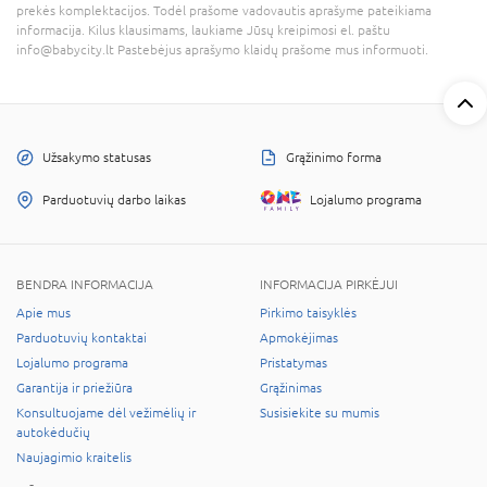
prekės komplektacijos. Todėl prašome vadovautis aprašyme pateikiama
informacija. Kilus klausimams, laukiame Jūsų kreipimosi el. paštu
info@babycity.lt Pastebėjus aprašymo klaidų prašome mus informuoti.
Užsakymo statusas
Grąžinimo forma
Parduotuvių darbo laikas
Lojalumo programa
BENDRA INFORMACIJA
INFORMACIJA PIRKĖJUI
Apie mus
Pirkimo taisyklės
Parduotuvių kontaktai
Apmokėjimas
Lojalumo programa
Pristatymas
Garantija ir priežiūra
Grąžinimas
Konsultuojame dėl vežimėlių ir
Susisiekite su mumis
autokėdučių
Naujagimio kraitelis