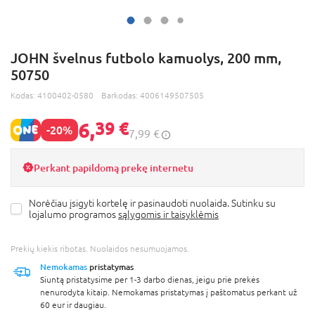
JOHN švelnus futbolo kamuolys, 200 mm,
50750
Kodas:
4100402-0580
Barkodas:
4006149507505
6,
39 €
-20%
7,99 €
Perkant papildomą prekę internetu
Norėčiau įsigyti kortelę ir pasinaudoti nuolaida. Sutinku su
lojalumo programos
sąlygomis ir taisyklėmis
Prekių kiekis ribotas. Nuolaidos nesumuojamos.
Nemokamas
pristatymas
Siuntą pristatysime per 1-3 darbo dienas, jeigu prie prekės
nenurodyta kitaip. Nemokamas pristatymas į paštomatus perkant už
60 eur ir daugiau.