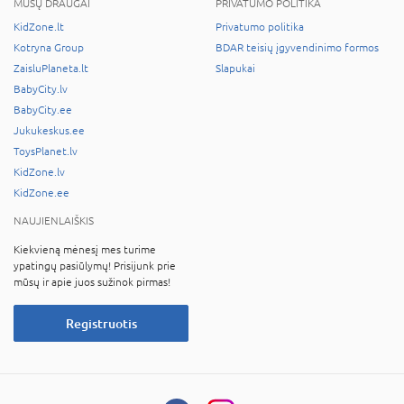
MŪSŲ DRAUGAI
PRIVATUMO POLITIKA
KidZone.lt
Privatumo politika
Kotryna Group
BDAR teisių įgyvendinimo formos
ZaisluPlaneta.lt
Slapukai
BabyCity.lv
BabyCity.ee
Jukukeskus.ee
ToysPlanet.lv
KidZone.lv
KidZone.ee
NAUJIENLAIŠKIS
Kiekvieną mėnesį mes turime
ypatingų pasiūlymų! Prisijunk prie
mūsų ir apie juos sužinok pirmas!
Registruotis