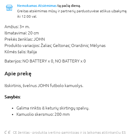
Nemokamas Atsiėmimas
tą pačią dieną.
Greitas atsiėmimas mūsų ir partnerių parduotuvėse atlikus užsakymą
iki 12:00 val.
Amžius:
3+ m.
Išmatavimai:
20 cm
Prekės ženklas:
JOHN
Produkto variacijos:
Žalias; Geltonas; Oranžinis; Mėlynas
Kilmės šalis:
Italija
Baterijos:
NO BATTERY x 0,
NO BATTERY x 0
Apie prekę
Išskirtinis, švelnus JOHN futbolo kamuolys.
Savybės
:
Galima rinktis iš keturių skirtingų spalvų.
Kamuolio skersmuo: 200 mm
CE ženklas - produktą įvertino gamintojas ir jis laikomas atitinkančiu ES