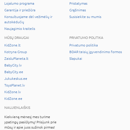
Lojalumo programa
Pristatymas
Garantija ir priežiūra
Grąžinimas
Konsultuojame dėl vežimėlių ir
Susisiekite su mumis
autokėdučių
Naujagimio kraitelis
MŪSŲ DRAUGAI
PRIVATUMO POLITIKA
KidZone.lt
Privatumo politika
Kotryna Group
BDAR teisių įgyvendinimo formos
ZaisluPlaneta.lt
Slapukai
BabyCity.lv
BabyCity.ee
Jukukeskus.ee
ToysPlanet.lv
KidZone.lv
KidZone.ee
NAUJIENLAIŠKIS
Kiekvieną mėnesį mes turime
ypatingų pasiūlymų! Prisijunk prie
mūsų ir apie juos sužinok pirmas!