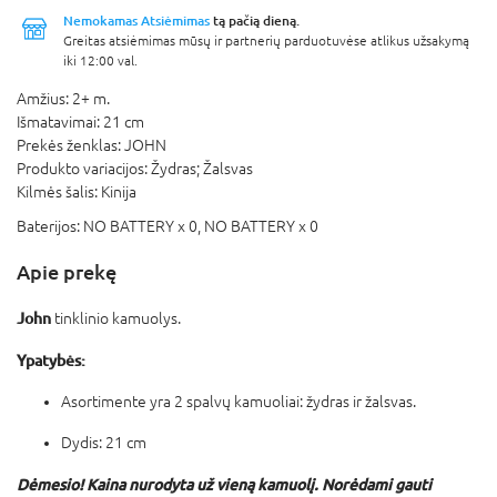
Nemokamas Atsiėmimas
tą pačią dieną.
Greitas atsiėmimas mūsų ir partnerių parduotuvėse atlikus užsakymą
iki 12:00 val.
Amžius:
2+ m.
Išmatavimai:
21 cm
Prekės ženklas:
JOHN
Produkto variacijos:
Žydras; Žalsvas
Kilmės šalis:
Kinija
Baterijos:
NO BATTERY x 0,
NO BATTERY x 0
Apie prekę
John
tinklinio kamuolys.
Ypatybės:
Asortimente yra 2 spalvų kamuoliai: žydras ir žalsvas.
Dydis: 21 cm
Dėmesio! Kaina nurodyta už vieną kamuolį. Norėdami gauti