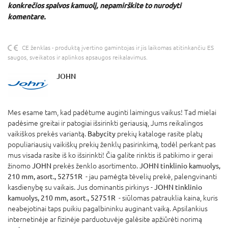
konkrečios spalvos kamuolį, nepamirškite to nurodyti
komentare.
CE ženklas - produktą įvertino gamintojas ir jis laikomas atitinkančiu ES
saugos, sveikatos ir aplinkos apsaugos reikalavimus.
JOHN
Mes esame tam, kad padėtume auginti laimingus vaikus! Tad mielai
padėsime greitai ir patogiai išsirinkti geriausią, Jums reikalingos
vaikiškos prekės variantą.
Babycity
prekių kataloge rasite platų
populiariausių vaikiškų prekių ženklų pasirinkimą, todėl perkant pas
mus visada rasite iš ko išsirinkti! Čia galite rinktis iš patikimo ir gerai
žinomo
JOHN
prekės ženklo asortimento.
JOHN tinklinio kamuolys,
210 mm, asort., 52751R
- jau pamėgta tėvelių prekė, palengvinanti
kasdienybę su vaikais. Jus dominantis pirkinys -
JOHN tinklinio
kamuolys, 210 mm, asort., 52751R
- siūlomas patrauklia kaina, kuris
neabejotinai taps puikiu pagalbininku auginant vaiką. Apsilankius
internetinėje ar fizinėje parduotuvėje galėsite apžiūrėti norimą