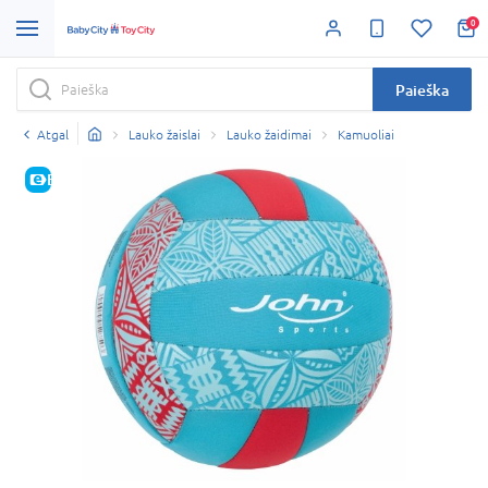
0
Paieška
Atgal
Lauko žaislai
Lauko žaidimai
Kamuoliai
E-KAINA