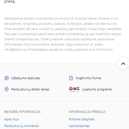
prekę.
Pateikiamos prekės nuotraukos yra skirtos tik iliustraciniams tikslams ir yra
pavyzdinės. Originalių produktų spalvos, funkcijos, užrašai ir/ar bet kurios
kitos savybės dėl savo vizualinių ypatybių gali atrodyti kitaip negu realybėje.
Taip pat nuotraukoje pateikiama prekės komplektacija gali neatitikti realios
prekės komplektacijos. Todėl prašome vadovautis aprašyme pateikiama
informacija. Kilus klausimams, laukiame Jūsų kreipimosi el. paštu
info@babycity.lt Pastebėjus aprašymo klaidų prašome mus informuoti.
Užsakymo statusas
Grąžinimo forma
Parduotuvių darbo laikas
Lojalumo programa
BENDRA INFORMACIJA
INFORMACIJA PIRKĖJUI
Apie mus
Pirkimo taisyklės
Parduotuvių kontaktai
Apmokėjimas