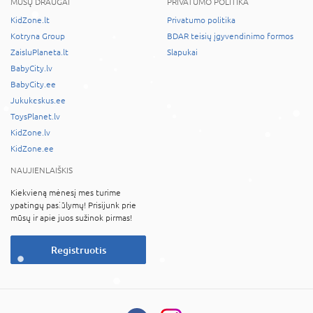
MŪSŲ DRAUGAI
PRIVATUMO POLITIKA
KidZone.lt
Privatumo politika
Kotryna Group
BDAR teisių įgyvendinimo formos
ZaisluPlaneta.lt
Slapukai
BabyCity.lv
BabyCity.ee
Jukukeskus.ee
ToysPlanet.lv
KidZone.lv
KidZone.ee
NAUJIENLAIŠKIS
Kiekvieną mėnesį mes turime
ypatingų pasiūlymų! Prisijunk prie
mūsų ir apie juos sužinok pirmas!
Registruotis