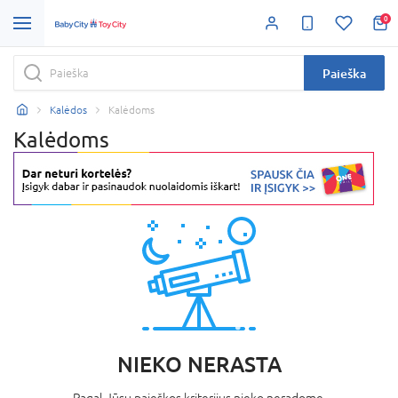
0
Paieška
Kalėdos
Kalėdoms
Kalėdoms
NIEKO NERASTA
Pagal Jūsų paieškos kriterijus nieko neradome.