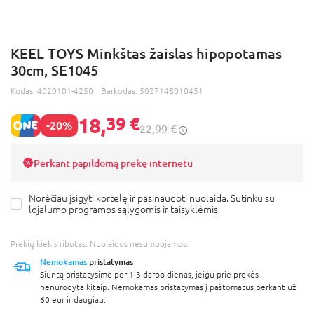
KEEL TOYS Minkštas žaislas hipopotamas
30cm, SE1045
Kodas:
4020101-4250
Barkodas:
5027148010451
18,
39 €
-20%
22,99 €
Perkant papildomą prekę internetu
Norėčiau įsigyti kortelę ir pasinaudoti nuolaida. Sutinku su
lojalumo programos
sąlygomis ir taisyklėmis
Prekių kiekis ribotas. Nuolaidos nesumuojamos.
Nemokamas
pristatymas
Siuntą pristatysime per 1-3 darbo dienas, jeigu prie prekės
nenurodyta kitaip. Nemokamas pristatymas į paštomatus perkant už
60 eur ir daugiau.