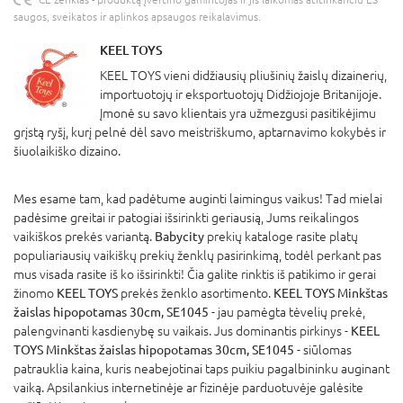
saugos, sveikatos ir aplinkos apsaugos reikalavimus.
KEEL TOYS
KEEL TOYS vieni didžiausių pliušinių žaislų dizainerių,
importuotojų ir eksportuotojų Didžiojoje Britanijoje.
Įmonė su savo klientais yra užmezgusi pasitikėjimu
grįstą ryšį, kurį pelnė dėl savo meistriškumo, aptarnavimo kokybės ir
šiuolaikiško dizaino.
Mes esame tam, kad padėtume auginti laimingus vaikus! Tad mielai
padėsime greitai ir patogiai išsirinkti geriausią, Jums reikalingos
vaikiškos prekės variantą.
Babycity
prekių kataloge rasite platų
populiariausių vaikiškų prekių ženklų pasirinkimą, todėl perkant pas
mus visada rasite iš ko išsirinkti! Čia galite rinktis iš patikimo ir gerai
žinomo
KEEL TOYS
prekės ženklo asortimento.
KEEL TOYS Minkštas
žaislas hipopotamas 30cm, SE1045
- jau pamėgta tėvelių prekė,
palengvinanti kasdienybę su vaikais. Jus dominantis pirkinys -
KEEL
TOYS Minkštas žaislas hipopotamas 30cm, SE1045
- siūlomas
patrauklia kaina, kuris neabejotinai taps puikiu pagalbininku auginant
vaiką. Apsilankius internetinėje ar fizinėje parduotuvėje galėsite