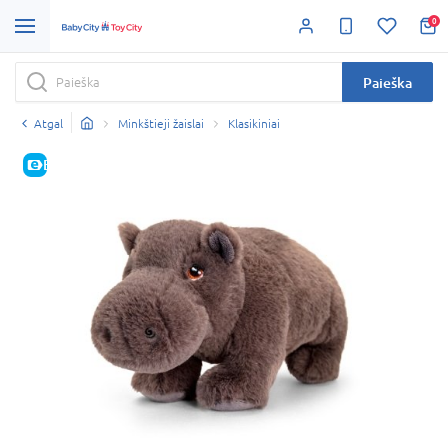
0
Paieška
Atgal
Minkštieji žaislai
Klasikiniai
E-KAINA