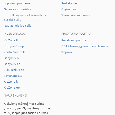
Lojalumo programa
Pristatymas
Garantija ir priežiūra
Grąžinimas
Konsultuojame dėl vežimėlių ir
Susisiekite su mumis
autokėdučių
Naujagimio kraitelis
MŪSŲ DRAUGAI
PRIVATUMO POLITIKA
KidZone.lt
Privatumo politika
Kotryna Group
BDAR teisių įgyvendinimo formos
ZaisluPlaneta.lt
Slapukai
BabyCity.lv
BabyCity.ee
Jukukeskus.ee
ToysPlanet.lv
KidZone.lv
KidZone.ee
NAUJIENLAIŠKIS
Kiekvieną mėnesį mes turime
ypatingų pasiūlymų! Prisijunk prie
mūsų ir apie juos sužinok pirmas!