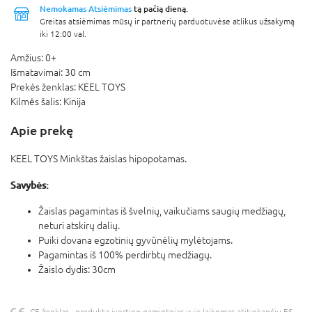
Nemokamas Atsiėmimas
tą pačią dieną.
Greitas atsiėmimas mūsų ir partnerių parduotuvėse atlikus užsakymą
iki 12:00 val.
Amžius:
0+
Išmatavimai:
30 cm
Prekės ženklas:
KEEL TOYS
Kilmės šalis:
Kinija
Apie prekę
KEEL TOYS Minkštas žaislas hipopotamas.
Savybės:
Žaislas pagamintas iš švelnių, vaikučiams saugių medžiagų,
neturi atskirų dalių.
Puiki dovana egzotinių gyvūnėlių mylėtojams.
Pagamintas iš 100% perdirbtų medžiagų.
Žaislo dydis: 30cm
CE ženklas - produktą įvertino gamintojas ir jis laikomas atitinkančiu ES