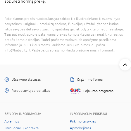
apžiūrėti norimą prekę.
Pateikiamos prekės nuotraukos yra skirtos tik iliustraciniams tikslams ir yra
pavyzdinės. Originalių produktų spalvos, funkcijos, užrašai ir/ar bet kurios
kitos savybės dėl savo vizualinių ypatybių gali atrodyti kitaip negu realybėje.
Taip pat nuotraukoje pateikiama prekės komplektacija gali neatitikti realios
prekės komplektacijos. Todėl prašome vadovautis aprašyme pateikiama
informacija. Kilus klausimams, laukiame Jūsų kreipimosi el. paštu
info@babycity.lt Pastebėjus aprašymo klaidų prašome mus informuoti.
Užsakymo statusas
Grąžinimo forma
Parduotuvių darbo laikas
Lojalumo programa
BENDRA INFORMACIJA
INFORMACIJA PIRKĖJUI
Apie mus
Pirkimo taisyklės
Parduotuvių kontaktai
Apmokėjimas